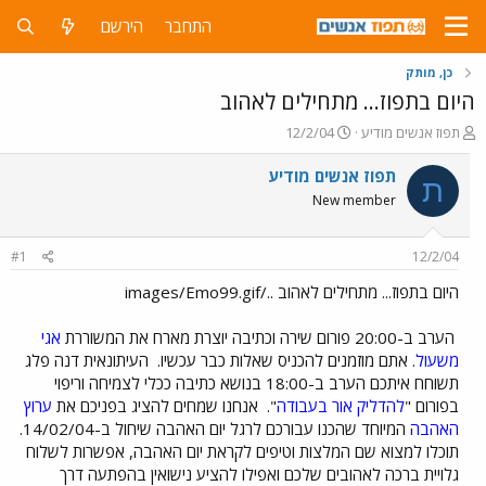
התחבר
הירשם
כן, מותק
היום בתפוז... מתחילים לאהוב
פ
פ
תפוז אנשים מודיע
12/2/04
ו
ו
ת
ר
תפוז אנשים מודיע
ת
ח
ס
New member
ה
ם
נ
ב
ו
ת
#1
12/2/04
ש
א
א
ר
היום בתפוז... מתחילים לאהוב ../images/Emo99.gif
י
ך
הערב ב-20:00 פורום שירה וכתיבה יוצרת מארח את המשוררת
אגי
משעול
. אתם מוזמנים להכניס שאלות כבר עכשיו.
העיתונאית דנה פלג
תשוחח איתכם הערב ב-18:00 בנושא כתיבה ככלי לצמיחה וריפוי
בפורום "
להדליק אור בעבודה
".
אנחנו שמחים להציג בפניכם את
ערוץ
האהבה
המיוחד שהכנו עבורכם לרגל יום האהבה שיחול ב-14/02/04.
תוכלו למצוא שם המלצות וטיפים לקראת יום האהבה, אפשרות לשלוח
גלויית ברכה לאהובים שלכם ואפילו להציע נישואין בהפתעה דרך