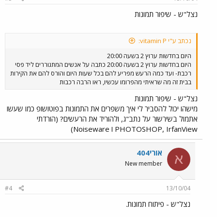
נצל"ש - שיפור תמונות
נכתב ע"י vitamin P:
היום בחדשות ערוץ 2 בשעה 20:00
היום בחדשות ערוץ 2 בשעה 20:00 כתבה על אנשים המתגוררים ליד פסי
רכבת- ועד כמה הרעש מפריע להם בכל שעות היום והורס להם את הקירות
בבית זה מה שראיתי מהפרומו עכשיו, ראו הרבה רכבות
נצל"ש - שיפור תמונות
מישהו יכול להסביר לי איך משפרים את התמונות בפוטושופ כמו שעשו
אתמול בשירשור על נתב"ג, ולהוריד את הרעשים? (הורדתי
PHOTOSHOP, IrfanView ו Noiseware)
אורי404
א
New member
#4
13/10/04
נצל"ש - פיתוח תמונות.