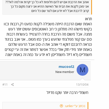
אוהב את הרכבת אם יש להם חלופות לא כל כך יקרות אז למה לא???
אני מוכן לקנות את הבית של האישה ההיא אני רוצה מקום כל כך
קרוב לרכבת אבל לא יודע אם לגור שם כל היום
תראו
האמת שאם הרכבת הייתה משכילה לקנות כמעט רק רכבות IC3
בקושי מישהו היה מתלונן כי רוב האוטובוסים עושים יותר רעש
ממנה. אבל משום מה הרכבת בחרה להצטייד בעשרות רכבות
DD עם קטר מפלצתי שרועש בערך כמו מטוס... אני אגב בניגוד
כנראה לרובכם דווקא די אוהב את ה-DD אבל הרעש שלהם
באמת יותר מידי חזק אולי בכלל אפשר לפתור את זה ע"י קטרים
חשמליים (לא דיזל-חשמליים) לא יודע עד כמה זה באמת ישנה
mucool2
M
New member
#11
13/10/04
חשמלי הרבה יותר שקט מדיזל
נכתב ע"י urilei: