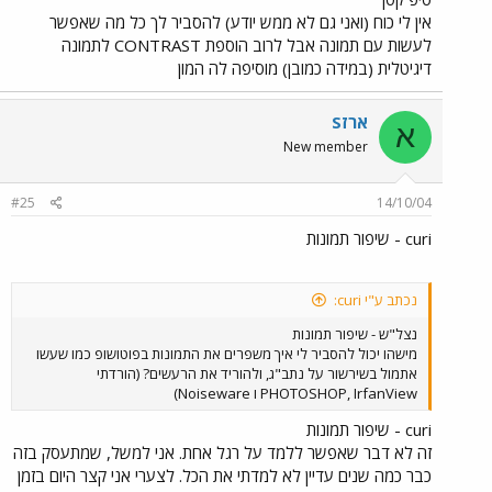
אין לי כוח (ואני גם לא ממש יודע) להסביר לך כל מה שאפשר
לעשות עם תמונה אבל לרוב הוספת CONTRAST לתמונה
דיגיטלית (במידה כמובן) מוסיפה לה המון
ארזS
א
New member
#25
14/10/04
curi - שיפור תמונות
נכתב ע"י curi:
נצל"ש - שיפור תמונות
מישהו יכול להסביר לי איך משפרים את התמונות בפוטושופ כמו שעשו
אתמול בשירשור על נתב"ג, ולהוריד את הרעשים? (הורדתי
PHOTOSHOP, IrfanView ו Noiseware)
curi - שיפור תמונות
זה לא דבר שאפשר ללמד על רגל אחת. אני למשל, שמתעסק בזה
כבר כמה שנים עדיין לא למדתי את הכל. לצערי אני קצר היום בזמן