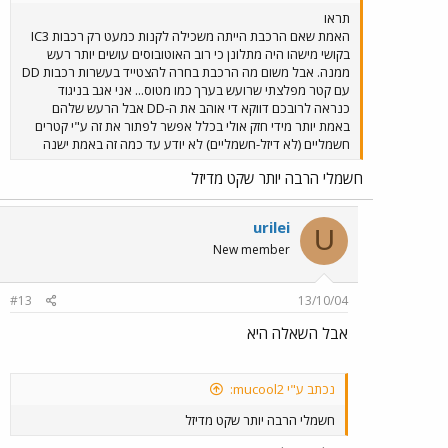
תראו
האמת שאם הרכבת הייתה משכילה לקנות כמעט רק רכבות IC3
בקושי מישהו היה מתלונן כי רוב האוטובוסים עושים יותר רעש
ממנה. אבל משום מה הרכבת בחרה להצטייד בעשרות רכבות DD
עם קטר מפלצתי שרועש בערך כמו מטוס... אני אגב בניגוד
כנראה לרובכם דווקא די אוהב את ה-DD אבל הרעש שלהם
באמת יותר מידי חזק אולי בכלל אפשר לפתור את זה ע"י קטרים
חשמליים (לא דיזל-חשמליים) לא יודע עד כמה זה באמת ישנה
חשמלי הרבה יותר שקט מדיזל
urilei
U
New member
#13
13/10/04
אבל השאלה היא
נכתב ע"י mucool2:
חשמלי הרבה יותר שקט מדיזל