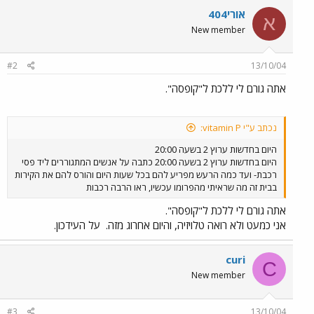
אורי404
א
New member
#2
13/10/04
אתה גורם לי ללכת ל"קופסה".
נכתב ע"י vitamin P:
היום בחדשות ערוץ 2 בשעה 20:00
היום בחדשות ערוץ 2 בשעה 20:00 כתבה על אנשים המתגוררים ליד פסי
רכבת- ועד כמה הרעש מפריע להם בכל שעות היום והורס להם את הקירות
בבית זה מה שראיתי מהפרומו עכשיו, ראו הרבה רכבות
אתה גורם לי ללכת ל"קופסה".
אני כמעט ולא רואה טלויזיה, והיום אחרוג מזה.
על העידכון.
curi
C
New member
#3
13/10/04