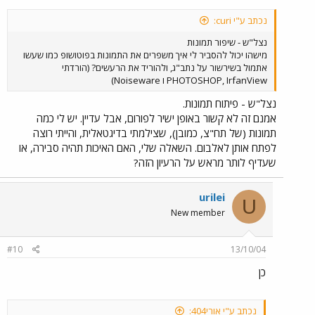
נכתב ע"י curi:
נצל"ש - שיפור תמונות
מישהו יכול להסביר לי איך משפרים את התמונות בפוטושופ כמו שעשו
אתמול בשירשור על נתב"ג, ולהוריד את הרעשים? (הורדתי
PHOTOSHOP, IrfanView ו Noiseware)
נצל"ש - פיתוח תמונות.
אמנם זה לא קשור באופן ישיר לפורום, אבל עדיין. יש לי כמה
תמונות (של תח"צ, כמובן), שצילמתי בדיגטאלית, והייתי רוצה
לפתח אותן לאלבום. השאלה שלי, האם האיכות תהיה סבירה, או
שעדיף לותר מראש על הרעיון הזה?
urilei
U
New member
#10
13/10/04
כן
נכתב ע"י אורי404: