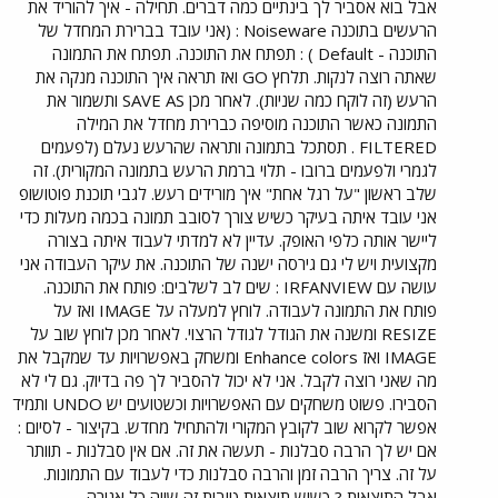
אבל בוא אסביר לך בינתיים כמה דברים. תחילה - איך להוריד את
הרעשים בתוכנה Noiseware : (אני עובד בברירת המחדל של
התוכנה - Default ) : תפתח את התוכנה. תפתח את התמונה
שאתה רוצה לנקות. תלחץ GO ואז תראה איך התוכנה מנקה את
הרעש (זה לוקח כמה שניות). לאחר מכן SAVE AS ותשמור את
התמונה כאשר התוכנה מוסיפה כברירת מחדל את המילה
FILTERED . תסתכל בתמונה ותראה שהרעש נעלם (לפעמים
לגמרי ולפעמים ברובו - תלוי ברמת הרעש בתמונה המקורית). זה
שלב ראשון "על רגל אחת" איך מורידים רעש. לגבי תוכנת פוטושופ
אני עובד איתה בעיקר כשיש צורך לסובב תמונה בכמה מעלות כדי
ליישר אותה כלפי האופק. עדיין לא למדתי לעבוד איתה בצורה
מקצועית ויש לי גם גירסה ישנה של התוכנה. את עיקר העבודה אני
עושה עם IRFANVIEW : שים לב לשלבים: פותח את התוכנה.
פותח את התמונה לעבודה. לוחץ למעלה על IMAGE ואז על
RESIZE ומשנה את הגודל לגודל הרצוי. לאחר מכן לוחץ שוב על
IMAGE ואז Enhance colors ומשחק באפשרויות עד שמקבל את
מה שאני רוצה לקבל. אני לא יכול להסביר לך פה בדיוק. גם לי לא
הסבירו. פשוט משחקים עם האפשרויות וכשטועים יש UNDO ותמיד
אפשר לקרוא שוב לקובץ המקורי ולהתחיל מחדש. בקיצור - לסיום :
אם יש לך הרבה סבלנות - תעשה את זה. אם אין סבלנות - תוותר
על זה. צריך הרבה זמן והרבה סבלנות כדי לעבוד עם התמונות.
אבל התוצאות ? כשיש תוצאות טובות זה שווה כל אגורה...