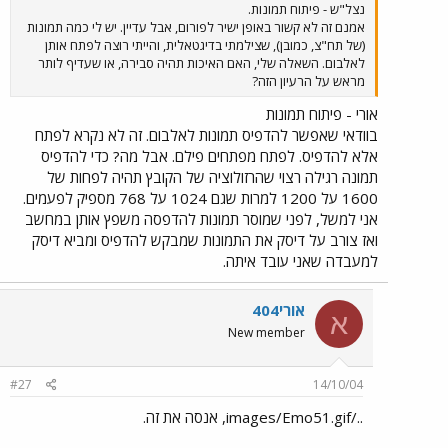
נצל"ש - פיתוח תמונות.
אמנם זה לא קשור באופן ישיר לפורום, אבל עדיין. יש לי כמה תמונות
(של תח"צ, כמובן), שצילמתי בדיגטאלית, והייתי רוצה לפתח אותן
לאלבום. השאלה שלי, האם האיכות תהיה סבירה, או שעדיף לותר
מראש על הרעיון הזה?
אורי - פיתוח תמונות
בוודאי שאפשר להדפיס תמונות לאלבום. זה לא נקרא לפתח
אלא להדפיס. לפתח מפתחים פילם. אבל מה? כדי להדפיס
תמונה רגילה רצוי שהרזולוציה של הקובץ תהיה לפחות של
1600 על 1200 למרות שגם 1024 על 768 מספיק לפעמים.
אני למשל, לפני שמוסר תמונות להדפסה משפץ אותן במחשב
ואז צורב על דיסק את התמונות שמבקש להדפיס ומביא דיסק
למעבדה שאני עובד איתה.
אורי404
א
New member
#27
14/10/04
../images/Emo51.gif, אנסה את זה.