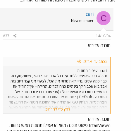
curi
C
New member
#37
14/10/04
תוכנה אדירה!
נכתב ע"י ארזS:
curi - שיפור תמונות
זה לא דבר שאפשר ללמד על רגל אחת. אני למשל, שמתעסק בזה
כבר כמה שנים עדיין לא למדתי את הכל. לצערי אני קצר היום בזמן
אבל בוא אסביר לך בינתיים כמה דברים. תחילה - איך להוריד את
הרעשים בתוכנה Noiseware : (אני עובד בברירת המחדל של
התוכנה - Default ) : תפתח את התוכנה. תפתח את התמונה שאתה
רוצה לנקות. תלחץ GO ואז תראה איך התוכנה מנקה את הרעש (זה
לוקח כמה שניות). לאחר מכן SAVE AS ותשמור את התמונה כאשר
לחץ כדי להרחיב...
התוכנה מוסיפה כברירת מחדל את המילה FILTERED . תסתכל
בתמונה ותראה שהרעש נעלם (לפעמים לגמרי ולפעמים ברובו - תלוי
תוכנה אדירה!
ברמת הרעש בתמונה המקורית). זה שלב ראשון "על רגל אחת" איך
הIrfanView פשוט תוכנה מעולה! אפילו תמונות ממש גרועות
מורידים רעש. לגבי תוכנת פוטושופ אני עובד איתה בעיקר כשיש צורך