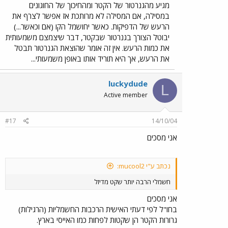
מגיע מהגנרטור של הקטר ומהחיכוך של החוגונים
במסילה, אם המסילה לא מרותכת אז אפשר לצרף את
הרעש של הדפיקות. כאשר יחושמל הקו (אם וכאשר...)
יבוטל הצורך בגנרטור שבקטר, דבר שיצמצם משמעותית
את כמות הרעש. אין זה אומר שהוצאת הגנרטור תבטל
את הרעש, אך היא תוריד אותו באופן משמעותי...
luckydude
L
Active member
#17
14/10/04
אני מסכים
נכתב ע"י mucool2:
חשמלי הרבה יותר שקט מדיזל
אני מסכים
בחו"ל לפי דעתי האישית הרכבות החשמליות (הרגילות)
גרורות הקטר הן שקטות לפחות כמו האייסי בארץ.