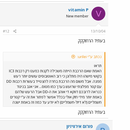
vitamin P
V
New member
#12
13/10/04
בעתיד הרחוקקק
נכתב ע"י urilei:
תראו
האמת שאם הרכבת הייתה משכילה לקנות כמעט רק רכבות IC3
בקושי מישהו היה מתלונן כי רוב האוטובוסים עושים יותר רעש
ממנה. אבל משום מה הרכבת בחרה להצטייד בעשרות רכבות DD
עם קטר מפלצתי שרועש בערך כמו מטוס... אני אגב בניגוד
כנראה לרובכם דווקא די אוהב את ה-DD אבל הרעש שלהם
באמת יותר מידי חזק אולי בכלל אפשר לפתור את זה ע"י קטרים
חשמליים (לא דיזל-חשמליים) לא יודע עד כמה זה באמת ישנה
בעתיד הרחוקקק
פורום אירוויזיון