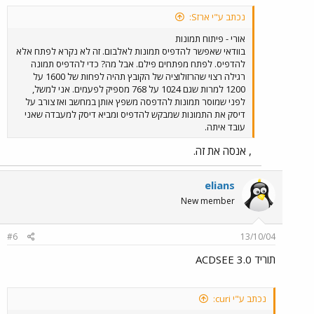
נכתב ע"י ארזS:
אורי - פיתוח תמונות
בוודאי שאפשר להדפיס תמונות לאלבום. זה לא נקרא לפתח אלא
להדפיס. לפתח מפתחים פילם. אבל מה? כדי להדפיס תמונה
רגילה רצוי שהרזולוציה של הקובץ תהיה לפחות של 1600 על
1200 למרות שגם 1024 על 768 מספיק לפעמים. אני למשל,
לפני שמוסר תמונות להדפסה משפץ אותן במחשב ואז צורב על
דיסק את התמונות שמבקש להדפיס ומביא דיסק למעבדה שאני
עובד איתה.
, אנסה את זה.
elians
New member
#6
13/10/04
תוריד ACDSEE 3.0
נכתב ע"י curi: