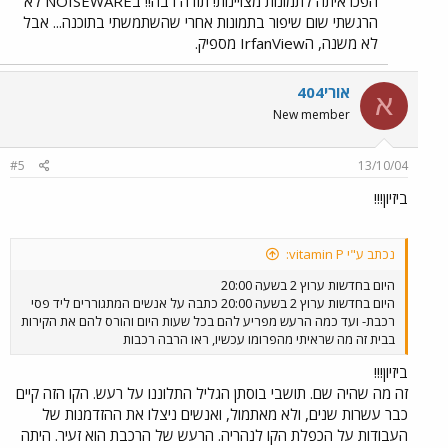
הפכו איתה לתמונות מצויינות! תודה רבה!! בNOISEWARE לא
לסובב תמונה בכמה מעלות כדי ליישר אותה כלפי האופק. עדיין לא
הרגשתי שום שיפור בתמונות אחרי שהשתמשתי בתוכנה... אבל
למדתי לעבוד איתה בצורה מקצועית ויש לי גם גירסה ישנה של
לא משנה, הIrfanView מספיק.
התוכנה. את עיקר העבודה אני עושה עם IRFANVIEW : שים לב
לשלבים: פותח את התוכנה. פותח את התמונה לעבודה. לוחץ
למעלה על IMAGE ואז על RESIZE ומשנה את הגודל לגודל הרצוי.
אורי404
א
לאחר מכן לוחץ שוב על IMAGE ואז Enhance colors ומשחק
New member
באפשרויות עד שמקבל את מה שאני רוצה לקבל. אני לא יכול
להסביר לך פה בדיוק. גם לי לא הסבירו. פשוט משחקים עם
האפשרויות וכשטועים יש UNDO ותמיד אפשר לקרוא שוב לקובץ
#5
13/10/04
המקורי ולהתחיל מחדש. בקיצור - לסיום : אם יש לך הרבה סבלנות -
תעשה את זה. אם אין סבלנות - תוותר על זה. צריך הרבה זמן והרבה
ביזיון!!!
סבלנות כדי לעבוד עם התמונות. אבל התוצאות ? כשיש תוצאות
טובות זה שווה כל אגורה...
נכתב ע"י vitamin P:
היום בחדשות ערוץ 2 בשעה 20:00
היום בחדשות ערוץ 2 בשעה 20:00 כתבה על אנשים המתגוררים ליד פסי
רכבת- ועד כמה הרעש מפריע להם בכל שעות היום והורס להם את הקירות
בבית זה מה שראיתי מהפרומו עכשיו, ראו הרבה רכבות
ביזיון!!!
זה מה שהיה שם. תושבי בוסתן הגליל התלוננו על רעש. הקו הזה קיים
כבר עשרות שנים, ולא מאתמול, ואנשים ניצלו את ההזדמנות של
העבודות על הכפלת הקו לנהריה. הרעש של הרכבת הוא זעיר. היתה