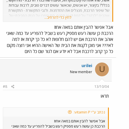
אשה, שהראתה סדקים במקלחת, וטענה שזה בגלל הרכבת - מה הקשר,
בכלל? בקיצור, יש אנשים, שכאשר עושים דברים טובים, לרבות עבודות
של שיפור הרכבת, מנצלים את ההזדמנות. ולגבי התקשורת - התקשורת
אוהבים "לבקר" על קמת קו או תחנה. הם יספרו על הנזק הסביבתי של
לחץ כדי להרחיב...
הקו. אבל, כשהקו המוכן, הם עושים כתבות חגיגיות על "הקו הנוח וכ'ו" -
צביעות לשמה. דרך אגב, שאלה למי שראה, היה שם כלי צהוב ענקי,
אבל אפשר להבין אותם במאה אחוז
שנוסע לבד, מה זה?
הרכבת כן עושה רעש מספיק רעש בשביל להפריע עד כמה שאני
אוהב את הרכבת אם יש להם חלופות לא כל כך יקרות אז למה
לא??? אני מוכן לקנות את הבית של האישה ההיא אני רוצה מקום
כל כך קרוב לרכבת אבל לא יודע אם לגור שם כל היום
urilei
U
New member
#8
13/10/04
תראו
נכתב ע"י vitamin P:
אבל אפשר להבין אותם במאה אחוז
הרכבת כן עושה רעש מספיק רעש בשביל להפריע עד כמה שאני