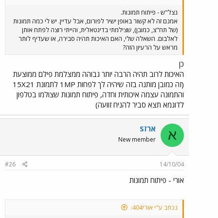
נצל"ש - פיתוח תמונות.
אמנם זה לא קשור באופן ישיר לפורום, אבל עדיין. יש לי כמה תמונות
(של תח"צ, כמובן), שצילמתי בדיגטאלית, והייתי רוצה לפתח אותן
לאלבום. השאלה שלי, האם האיכות תהיה סבירה, או שעדיף לותר
מראש על הרעיון הזה?
כן
האיכות לרוב תהיה הרבה יותר גבוהה ממצלמת פילם ממוצעת
(זה כמובן מותנה בזה שיהיה לך לפחות 1MP לתמונת 15X21
והתמונה עצמה איכותית וחדה, פיתוח תמונות שצולמו בטלפון
לדוגמא תצא סביר להניח זוועה)
ארזS
א
New member
#26
14/10/04
אורי - פיתוח תמונות
נכתב ע"י אורי404: