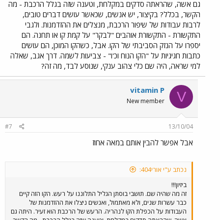
גם אשה, שהראתה סדקים במקלחת, וטענה שזה בגלל הרכבת - מה
הקשר, בכלל? בקיצור, יש אנשים, שכאשר עושים דברים טובים,
לרבות עבודות של שיפור הרכבת, מנצלים את ההזדמנות. ולגבי
התקשורת - התקשורת אוהבים "לבקר" על קמת קו או תחנה. הם
יספרו על הנזק הסביבתי של הקו. אבל, כשהקו המוכן, הם עושים
כתבות חגיגיות על "הקו הנוח וכ'ו" - צביעות לשמה. דרך אגב, שאלה
למי שראה, היה שם כלי צהוב ענקי, שנוסע לבד, מה זה?
vitamin P
V
New member
#7
13/10/04
אבל אפשר להבין אותם במאה אחוז
נכתב ע"י אורי404:
ביזיון!!!
זה מה שהיה שם. תושבי בוסתן הגליל התלוננו על רעש. הקו הזה קיים
כבר עשרות שנים, ולא מאתמול, ואנשים ניצלו את ההזדמנות של
העבודות על הכפלת הקו לנהריה. הרעש של הרכבת הוא זעיר. היתה גם