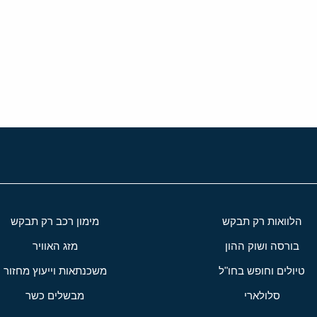
י
שור
הלוואות רק תבקש
מימון רכב רק תבקש
בורסה ושוק ההון
מזג האוויר
טיולים וחופש בחו"ל
משכנתאות וייעוץ מחזור
סלולארי
מבשלים כשר