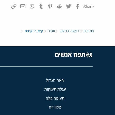
פייסבוק
Twitter
Reddit
Pinterest
Tumblr
WhatsApp
דואר אלקטרונ
הוסף קי
Share:
פורומים
רפואה ובריאות
תזונה
קיצורי קיבה
האח הגדול
עגלת תינוקות
תעופה קלה
טלוויזיה