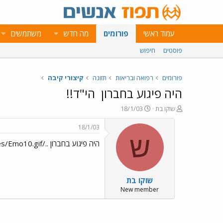
עמוד ראשי
פורומים
מה חדש
משתמשים
פוסטים
חיפוש
פורומים
רפואה ובריאות
תזונה
קיצורי קיבה
היה פיגוע בחברון
הי"ד!!
פ
פ
שוקו בת
18/1/03
ו
ו
ת
ר
18/1/03
ח
ס
ש
היה פיגוע בחברון ../images/Emo10.gif הי"ד!!../images/Emo16.gif../images/Emo16.gif
ה
ם
נ
ב
ו
ת
ש
א
שוקו בת
א
ר
י
New member
ך