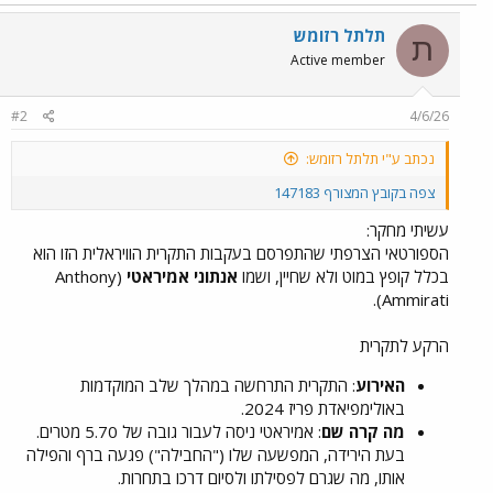
תלתל רזומש
ת
Active member
#2
4/6/26
נכתב ע"י תלתל רזומש:
צפה בקובץ המצורף 147183
עשיתי מחקר:
הספורטאי הצרפתי שהתפרסם בעקבות התקרית הוויראלית הזו הוא
בכלל קופץ במוט ולא שחיין, ושמו
אנתוני אמיראטי
(Anthony
Ammirati).
הרקע לתקרית
האירוע
: התקרית התרחשה במהלך שלב המוקדמות
באולימפיאדת פריז 2024.
מה קרה שם
: אמיראטי ניסה לעבור גובה של 5.70 מטרים.
בעת הירידה, המפשעה שלו ("החבילה") פגעה ברף והפילה
אותו, מה שגרם לפסילתו ולסיום דרכו בתחרות.