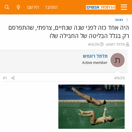
התחבר
הירשם
גאווה
היה אחד כזה לפני שנה שנתיים, צרפתי, שהתפרסם
רק בגלל הבליטה של החבילה שלו
פ
פ
תלתל רזומש
4/6/26
ו
ו
ת
ר
תלתל רזומש
ת
ח
ס
Active member
ה
ם
נ
ב
ו
ת
#1
4/6/26
ש
א
א
ר
י
ך