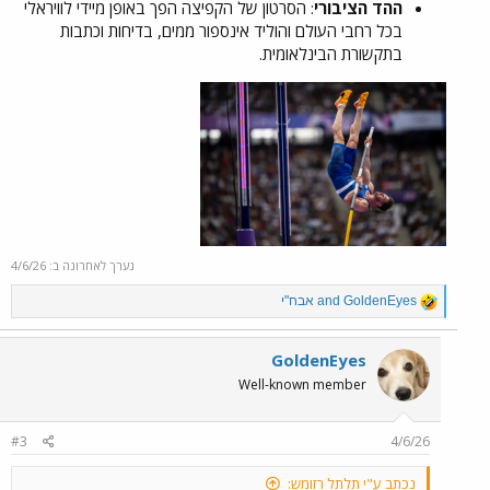
ההד הציבורי
: הסרטון של הקפיצה הפך באופן מיידי לוויראלי
בכל רחבי העולם והוליד אינספור ממים, בדיחות וכתבות
בתקשורת הבינלאומית.
נערך לאחרונה ב:
4/6/26
R
GoldenEyes
and
אבח"י
e
a
c
GoldenEyes
t
Well-known member
i
o
n
#3
4/6/26
s
:
נכתב ע"י תלתל רזומש: