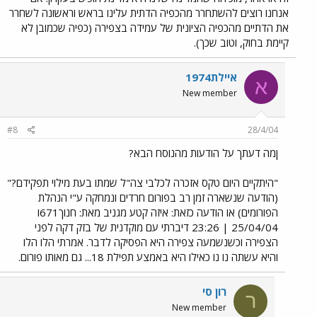
אנחנו רוצים להשתחרר מהכפיה הדתית עלינו בראש וראשונה לשחרר
את הדתיים מהכפיה הציונית של עמידה בצפירה (כפיה שכמובן לא
קיימת בחוק, וטוב שכך).
איילת1974
א
New member
#8
28/4/04
ןמה דעתך על הודעות מהנוסח הבא?
"היתקיים היום טקס אזכרה לכלבי צה"ל שמתו בעת מילוי תפקידם?"
(הודעה שנשארה זמן רב בפורום חרדים ונמחקה ע"י הנהלת
הפורומים) או הודעה כזאת: איזה קטע מגניב מאת: חנוך671ו
25/04/04 | 23:26 דיברתי עם מוקדנית של בזק דקה לפני
הצפירה וכשנשמעה צפירה היא הפסיקה לדבר. אמרתי הלו הלו
והיא עשתה נו נו כאילו היא באמצע תפילת 18... גם מאותו פורום.
רון סי
ר
New member