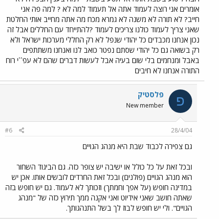
אומרים אני רוצה לעמוד אתה אל תעמוד למה לא ? למה פה אני
חייב? לא תורה לא משנה לא גמרא מכח מה אתה מחייב אותי החלטת
שאני צריך לעמוד כולנו צריכים לעמוד ?להתייחד עם החללים אבל זה
נכון אנחנו מכבדים כל יהודי שנפל לא רק החללי מערכות ישראל ולא
רק בשואה גם כל יהודי שסתם נפטר כואב לנו ואנחנו משתתפים
באבל ומנחמים בלי שום בעיה אבל לעשות דברים שהם לא עפ``י רוח
התורה אנחנו לא חיבים
פלסטיק
פ
New member
#6
28/4/04
גם צפירה לכבוד שבת היא מנהג הגויים
ובכל זאת על כל כולל או ישיבה יש צופר כזה. גם הביגוד השחור
הוא מנהג הגויים (פולנים) ובכל זאת החרדים לובשים אותו. אכן יש
במדינה חופש (על אפך וחמתך) וזכותך לא לעמוד. גם יש חופש בזה
שאתה חושב שאני אידיוט ואני אקנה ממך תירוץ כזה של "מנהג
הגויים". ולי יש חופש לבוז לך בשל התנהגותך.