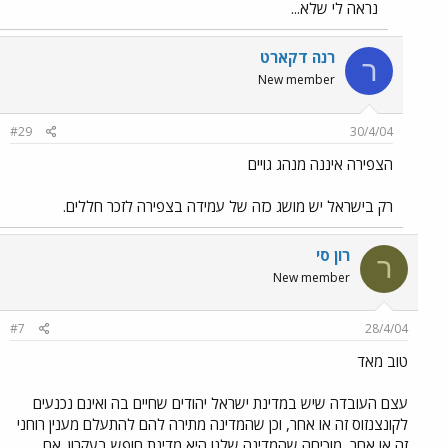
נראה לי שלא...
רנה דקארט
ר
New member
#29
30/4/04
הצפירה איננה מנהג גויים
רק בישראל יש מושג כזה של עמידה בצפירה לזכר חללים.
רון סי
ר
New member
#7
28/4/04
טוב מאד
עצם העובדה שיש במדינת ישראל יהודים שחיים בה ואינם נכנעים
לקונצנזוס זה או אחר, וכן שהמדינה מתירה להם להתעלם מענין רוחני
זה או אחר, מוכיחה שהמדינה שלנו היא מדינת חופש בעקרון. אם