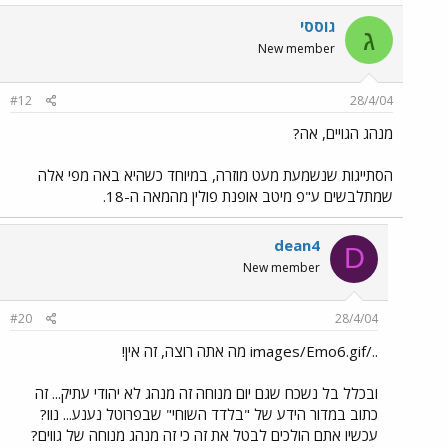
גוססי
ג
New member
#12
28/4/04
מנהג הגויים, אה?
הסתייגות שנשמעת מעט מוזרה, במיוחד כשהיא באה מפי אלה
שמתלבשים ע"פ מיטב אופנת פולין מהמאה ה-18.
dean4
D
New member
#20
28/4/04
../images/Emo6.gif מה אתה רוצה, זה אין!
ובכלל בל נשכח שגם יום מנוחה זה מנהג לא יהודי עתיק... זה
כתוב במדור הידע של "בלדד השוחי" שבפרוטל נענע... נוו?
עכשיו אתם הולכים לבטל את זה כי זה מנהג מנוחה של גווים?