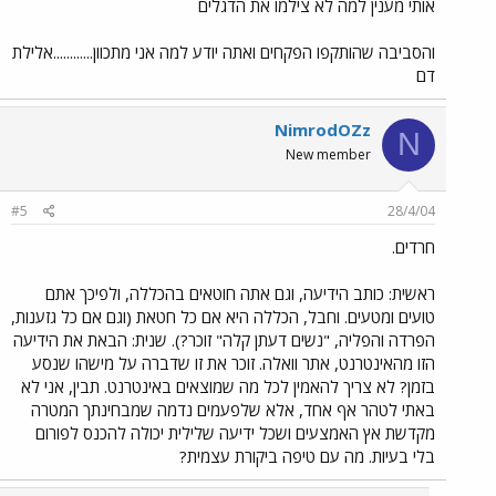
אותי מענין למה לא צילמו את הדגלים
והסביבה שהותקפו הפקחים ואתה יודע למה אני מתכוון............אלילת
דם
NimrodOZz
N
New member
#5
28/4/04
חרדים.
ראשית: כותב הידיעה, וגם אתה חוטאים בהכללה, ולפיכך אתם
טועים ומטעים. וחבל, הכללה היא אם כל חטאת (וגם אם כל גזענות,
הפרדה והפליה, "נשים דעתן קלה" זוכר?). שנית: הבאת את הידיעה
הזו מהאינטרנט, אתר וואלה. זוכר את זו שדברה על מישהו שנסע
בזמן? לא צריך להאמין לכל מה שמוצאים באינטרנט. תבין, אני לא
באתי לטהר אף אחד, אלא שלפעמים נדמה שמבחינתך המטרה
מקדשת אץ האמצעים ושכל ידיעה שלילית יכולה להכנס לפורום
בלי בעיות. מה עם טיפה ביקורת עצמית?