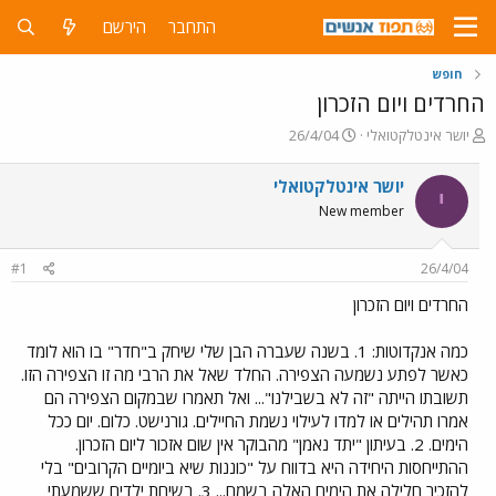
התחבר
הירשם
חופש
החרדים ויום הזכרון
פ
פ
יושר אינטלקטואלי
26/4/04
ו
ו
ת
ר
יושר אינטלקטואלי
י
ח
ס
New member
ה
ם
נ
ב
ו
ת
#1
26/4/04
ש
א
א
ר
החרדים ויום הזכרון
י
ך
כמה אנקדוטות: 1. בשנה שעברה הבן שלי שיחק ב"חדר" בו הוא לומד
כאשר לפתע נשמעה הצפירה. החלד שאל את הרבי מה זו הצפירה הזו.
תשובתו הייתה "זה לא בשבילנו"... ואל תאמרו שבמקום הצפירה הם
אמרו תהילים או למדו לעילוי נשמת החיילים. גורנישט. כלום. יום ככל
הימים. 2. בעיתון "יתד נאמן" מהבוקר אין שום אזכור ליום הזכרון.
ההתייחסות היחידה היא בדווח על "כוננות שיא ביומיים הקרובים" בלי
להזכיר חלילה את הימים האלה בשמם... 3. בשיחת ילדים ששמעתי