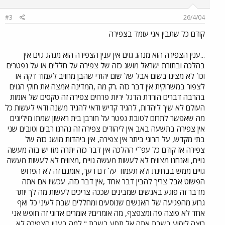
#3
26/4/04
קודם כל שתבין אני עומד בצפירה
...ענין הצפירה הוא מנהג גוים אין ענין הצפירה הוא מנהג גוים אין
בהלכה ובתורת ישראל מושג כזה של צפירה על חללים או על נפטרים
וכו` לא מצינו בשום אבל של שום יהודי שהבן מחויב לעמוד דקה או
לצפור במשרוקית אין דבר כזה .רק מה ,המדינה אמצה את חוקי הגוים
בהרבה דברים הורדת הדגל יריות פרחים צפירה זה טקסים של אומות
העולם לא שיך ליהדות, להגיד קדיש ודאי להגיד משנה ודאי לעשות כל
מה שאפשר לתרום לטובת נפטר על חורבן בית ראשון שמתו מיליונים
אין צפירה בתשעה באב אין ליהודים צפירה זה נהרגו רבים וטובים שני
בתי מקדש, על הרוגי ביתר אין צפירה, אין ביהדות מושג כזה של
צפירה אז קודם כל עפ``י ההלכה אין דבר כזה יתרה מזו יש בזה מעשה
גויים, ואנחנו מצווים לא לעשות מעשה גויים ,מצווים לא לעשות מעשה
גויים ממש בבחינת ולא תעמוד על דם רעך, אומנם זה לא הפרוש
הפשוט אבל צריך להבין דבר אחד ,אין דבר כזה, עכשיו אם אתה
מדבר זה פוגע באנשים שמבינים שככה צריכים לעשות מה לך יותר
גרוע מהפגיעה של האנשים שנוסעים ומחללים שבת לעיני כל ואף
אחד לא פוצה פה ומצפצף, מה אומרים? אומרים אדוני זה חופש אני
רוצה ליסוע בשבת אתה אל תסע בשבת " למה בענין הצפירה לא