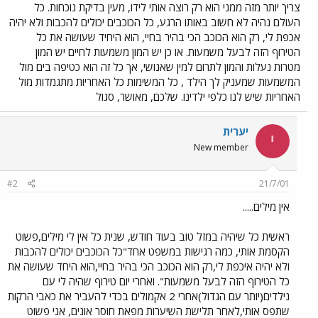
צריך יותר מזה ממני הוא רק רוצה אותי לידו, מעין בדיקת נוכחות. כל
העולם נהיה לא חשוב באותו הרגע, כל הכוכבים יכולים להכבות ולא יהיה
אכפת לי, רק הוא הכוכב הכי בהיר בחיי, הוא היחיד שעושה את כל
הטירוף הזה לבעל משמעות. או כן יש המון משמעות לחיים יש המון
מטרות נעלות והמון לתרום למין שאנושי, אך כל זה הוא כטיפה בים מול
המשמעות שמעניק לך הילד , כל המשימות כל האחריות מתגמדות מול
האחריות שיש לנו כלפי ילדינו. שלכם, מאושר, סגול
יערית
י
New member
#2
21/7/01
אין מילים.....
ראשית כל שיהיה במזל טוב בעוד חודש, שנית כל אין לי מילים,פשוט
הקסמת אותי, כמה רגישות במשפט אחד"כל הכוכבים יכולים להכבות
ולא יהיה איכפת לי,רק הוא הכוכב הכי בהיר בחיי,הוא היחד שעושה את
כל הטירוף הזה לבעל משמעות". ואחרי יום טירוף שהיה לי עם
נילדים(יותר עם הגדול)אחרי 2 אקמולים בכדי להעביר את כאבי הרקות
שתפס אותי,לאחר תלישת השיערות מפאת חוסר אונים, אני פשוט