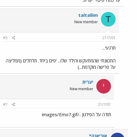
עד כמה יפים?
יערית.
taltallim
T
New member
#5
21/7/01
תרגעי...
התכוונתי שהמתעקש והילד שלו... יפים ביחד. תלתלים (ממליצה
על פרישה מוקדמת...)
יערית
י
New member
#7
21/7/01
תודה על הפירגון ../images/Emo7.gif
אוריאנה*