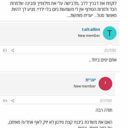
לוקחת את דבריך ללב ,מלבישה עלי את מילותייך ומבינה שלמרות
הכל ולמרות הטירוף אין לי משמעות כיום בלי ילדיי. מגיע לך להיות
מאושר סגול..
יערית-מותשת....
taltallim
T
New member
#3
21/7/01
אתם יפים ביחד...
יערית
י
New member
#4
21/7/01
תודה רבה
האם את משדכת ביננו? קצת פירגון לא יזיק לאף אחד/ת מאיתנו,