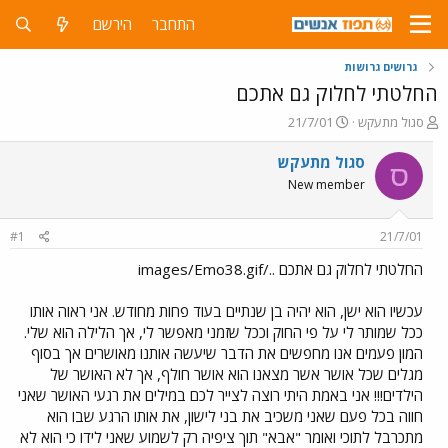
התחבר
הירשם
גרושים גרושות
החלטתי לחלוק גם אתכם
פ
פ
סגול מתעקש
21/7/01
ו
ו
ת
ר
סגול מתעקש
ס
ח
ס
New member
ה
ם
נ
ב
ו
ת
#1
21/7/01
ש
א
א
ר
החלטתי לחלוק גם אתכם ../images/Emo38.gif
י
ך
עכשיו הוא ישן, הוא יהיה בן שנתיים בעוד פחות מחודש. אני ראוה אותו
ככל שמותר לי על פי החוק וככל שזמני מאפשר לי, אך הלילה הוא שלי.
המון פעמים אנו מחפשים את הדבר שיעשה אותנו מאושרים אך בסוף
מגלים שכל אושר אשר מצאנו הוא אושר חולף, אך לא האושר של
הילדים!!! אני באמת היתי רוצה לצייר לכם במילים את רגעי האושר שאני
חווה בכל פעם שאני משכיב את בני לישון, את אותו הרגע שבו הוא
מתכרבל לתוכי ואומר "אבא" תוך ציפיה רק לשמוע שאני לידו כי הוא לא