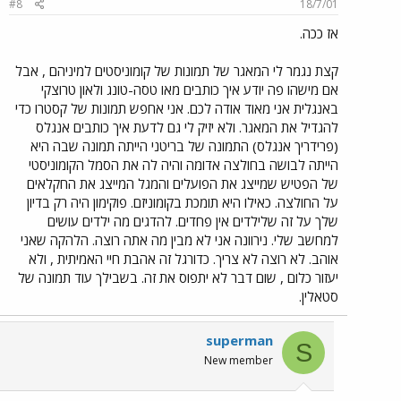
#8
18/7/01
אז ככה.
קצת נגמר לי המאגר של תמונות של קומוניסטים למיניהם , אבל
אם מישהו פה יודע איך כותבים מאו טסה-טונג ולאון טרוצקי
באנגלית אני מאוד אודה לכם. אני אחפש תמונות של קסטרו כדי
להגדיל את המאגר. ולא יזיק לי גם לדעת איך כותבים אנגלס
(פרידריך אנגלס) התמונה של בריטני הייתה תמונה שבה היא
הייתה לבושה בחולצה אדומה והיה לה את הסמל הקומוניסטי
של הפטיש שמייצג את הפועלים והמגל המייצג את החקלאים
על החולצה. כאילו היא תומכת בקומוניזם. פוקימון היה רק בדיון
שלך על זה שלילדים אין פחדים. להדגים מה ילדים עושים
למחשב שלי. נירוונה אני לא מבין מה אתה רוצה. הלהקה שאני
אוהב. לא רוצה לא צריך. כדורגל זה אהבת חיי האמיתית , ולא
יעזור כלום , שום דבר לא יתפוס את זה. בשבילך עוד תמונה של
סטאלין.
superman
S
New member