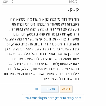
#26
19/7/01
כן ....כן...
הוא היה חוזר כל כמה זמן או משהו כזה, כשהוא היה
רעב,הוא היה מתעורר מתנומתו, ואני הכי זוכרת את
הסצינה עם המקלחת, נדמה לי שזה היה בהתחלה ,
חדר מקלחת לבן כזה ואז פתאום נפסק זרם המים ,
ומישהו נרצח - - זיכרון מעורפל(ממש לא דומה להיצ´קוק)
והוא גם היה מגיע נגיד דרך הביוב או דברים כאלה, ועוד
סצינה שאני זוכרת זו הסצינה שבה "זה" מפתה ילד קטן
עם בלון או משהו ואח"כ ההורים של הילד לא מוצאים
אותו...מזעזע ממש.
מדהים לגלות שיש לי שותפים
לפוביה הזאת! (למרות שהיא כבר עברה) ולמיכל, אל
תחשבי שזה סרט אימה *כזה* טוב, זה לא, אבל יחסית
לילדים קטנים זה מפחיד מאוד... אני בטוחה שהספר יותר
טוב..אחרי הכל זה של קינג..
Last
1 of 2
הבא
You must log in or register to reply here.