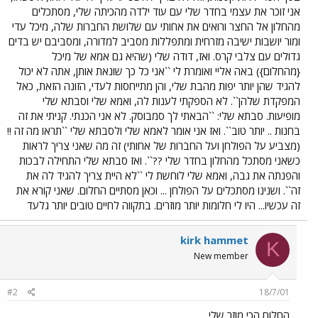
אני זוכר את עצמי בחדר שלי עם עוד ילדה מהכיתה שלי, מסתכלים
מהחלון אל החצר ורואים את אחותי עם שלושת החברות שלה, מיכל עדי
ומור יושבות ישיבה מזרחית ומתפללות מסביב למדורה, ומסביבם יש בדים
גדולים עם צלבי קרס. ואז, דודה שלי (שהיא גם אמא של מיכל
{מהחלום}) באה אליי ואומרת לי ``אני כל כך שונאת אותן, אתה לא יכול
להגיד שהן יותר יפות מהבת שלי, והן מתייחסות לעדי, הזונה הזאת, כאל
המפקדת שלהן``. לא הספקתי לענות לה, ואמא שלי וסבתא שלי
מופיעות. סבתא שלי: ``הבאתי לך סמבוסק. לא אני הכנתי. קניתי את זה
בחנות .. יותר טוב``. ואז אני אומר לאמא שלי ולסבתא שלי ``תראו מה זה !!
(מצביע על הפולחן ועל החברות של אחותי) זה מה שאני צריך לראות
כשאני מסתכל מהחלון בחדר שלי ??``. ואז סבתא שלי התחילה לבכות
והפנתה את גבה, ואמא שלי לוחשת לי ``לא היית צריך להגיד לה את
זה``. ושנינו מסתכלים על הפולחן ... וכאן מסתיים החלום. שאני קורא את
זה עכשיו... היו לי חלומות יותר מוזרים. בתקווה לחיים טובים יותר גלעד
kirk hammet
K
New member
#2
18/7/01
החלום הכי מוזר שלי