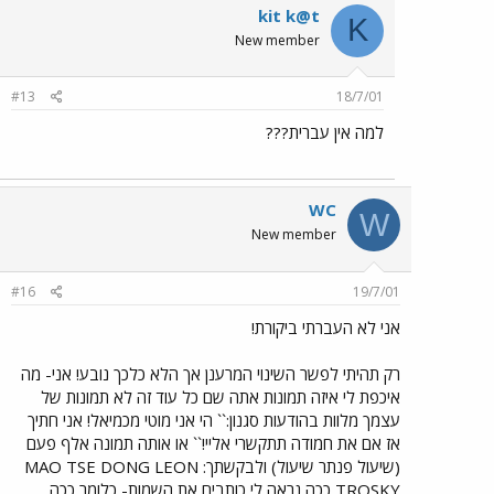
kit k@t
K
New member
#13
18/7/01
למה אין עברית???
WC
W
New member
#16
19/7/01
אני לא העברתי ביקורת!
רק תהיתי לפשר השינוי המרענן אך הלא כלכך נובע! אני- מה
איכפת לי איזה תמונות אתה שם כל עוד זה לא תמונות של
עצמך מלוות בהודעות סגנון:`` הי אני מוטי מכמיאל! אני חתיך
אז אם את חמודה תתקשרי אליי!`` או אותה תמונה אלף פעם
(שיעול פנתר שיעול) ולבקשתך: MAO TSE DONG LEON
TROSKY ככה נראה לי כותבים את השמות- כלומר ככה