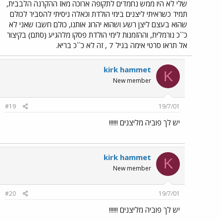
שלי לא היו ממש נחמדים לתקופה ארוכה מאז ההקרנה הלבבית,
תמיד כשראיתי ליצנים בימי הולדת וכאלה ניסיתי להסביר לכולם
שהוא בעצם ליצן רשע ושהוא יהרוג אותנו, כולם חשבו שאני לא
כ``כ נורמלית, וההזמנות לימי הולדת פסקו מלהגיע (סתם) בקיצור
אל תראו סרטי אימה בגיל 7 , זה לא כ``כ בריא.
kirk hammet
K
New member
#19
19/7/01
יש לך פוביה מליצנים !!!!!!
kirk hammet
K
New member
#20
19/7/01
יש לך פוביה מליצנים !!!!!!