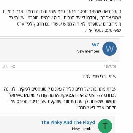
הוא כנראה שהזאב מפטר והזאב טרף אותי. זה היה נחמד. אבל החלום
שהכי אהבתי , וסלחו לי על הגסות , היה שנהייתי סופרמן ועשיתי כל
מיני דברים שסופרמן לא היה ממש עושה. וגם מרביץ לכל ערס
שאי-פעם נטפל אליי.
WC
W
New member
#4
18/7/01
שינוי- בלי טומי לפיד
עברת מתמונות של ררים סליחה גאונים קומוניסטים לפוקימון לניוונה
לכדורגל??? ואני שואל- הכצעקתה?! מה קורה לעולם?! WC ואל
תחשוב ששכחת לך את התמונה שתקעת של בריטני ספירס אולי
סלחתי אבל לא שחכתי!
The Pinky And The Floyd
T
New member