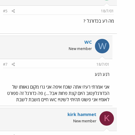
#5
18/7/01
מה רע בכדורגל ?
WC
W
New member
#7
18/7/01
רגע רגע
אני אמרתי רע?! אתה שוכח איפה אני גר! מקום גאוותו של
הכדורגל!(טוב היום קצת פחות אבל....) פה כדורגל זה ספורט
לאומי! אני פשוט תהיתי לשינוי! WC חיים משבת לשבת
kirk hammet
K
New member