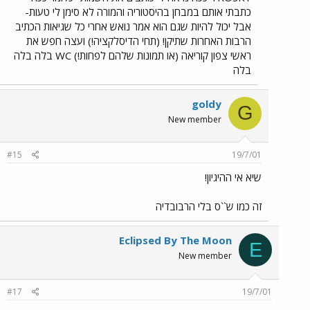
כתבתי אותם במבחן בהיסטוריה והמורה לא סימן לי טעות-
אבל יכול להיות שגם הוא אמר נואש אחרי כל שגיאות הכתיב
הרבות האחרות שתיקן! (תחי הדיסלקציה!) ועצה חפש את
ראשי צפון קוריאה (או תמונות שלהם לפחות!) WC בלה בלה
בלה
goldy
G
New member
#15
19/7/01
שיא אי ההיגיון!
זה כמו ש``ס בלי הרבובדיה
Eclipsed By The Moon
E
New member
#17
19/7/01