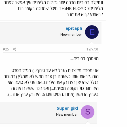
ונתקלה בפוביות הרבה יותר גדולות מליצנים איך אפשר לפחד
מליצנים? THiNK FLOYD מיכל שמחכה בקוצר רוח
לראות/לקרוא את "זה"
epitaph
E
New member
#25
19/7/01
מצטרף לפוביה....
אני מפחד מליצנים (אבל לא עד טירוף...) בגלל הסרט
הזה...לראות אותו כשאתה בן 8 זה ממש לא מומלץ (במיוחד
בגלל שהליצן רצח רק את הילדים...אם אני לא טועה הוא
היה חוזר כול תקופה מסוימת...) ואני זוכר ששידרו את זה
בערוץ הראשון (אחח...הימים שבהם היה רק ערוץ אחד...).
Super giRl
S
New member