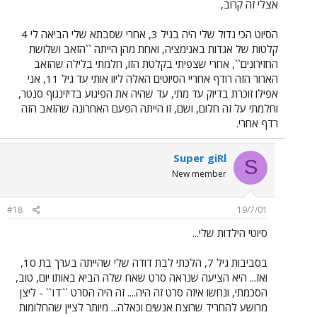
אצלי זה קרוב,
הסיוט הכי גדול שלי היה בגיל 3, אחרי שסבתא שלי הביאה לי 4
קלטות של אגדות באנימציה, ואחת מהן הייתה ``הזאב ושלושת
החזירונים``, אחרי שצפיתי בקלטת הזו, חלמתי בלילה שהזאב
הארור הזה רודף אחריי הסיוטים האלה ליוו אותי עד גיל 11, אני
אפילו זוכרת בדיוק עד מתי, עד שהיה את הפיגוע בדיזינגוף סנטר,
וחלמתי על זה חלום, ושם, זו הייתה הפעם האחרונה שהזאב הזה
רדף אחרי.
Super giRl
S
New member
#18
19/7/01
סיוטי הילדות שלי...
בסביבות גיל 7, הלכתי לבת דודה שלי שהייתה בערך בת 10,
ואז... היא הציעה שנראה סרט שאח שלה הביא באותו יום, טוב,
הסכמתי, ונחשו איזה סרט זה היה.... זה היה הסרט ``IT`` - ליצן
מרושע להחריד שרוצח אנשים וכאלה... מיותר לציין שהחלומות