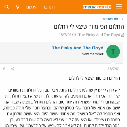
התחבר
הירשם
תיכוניסטים
החלום הכי מוזר שיצא לי לחלום
פ
פ
18/7/01
The Pinky And The Floyd
ו
ו
ת
ר
The Pinky And The Floyd
T
ח
ס
New member
ה
ם
נ
ב
ו
ת
#1
18/7/01
ש
א
א
ר
החלום הכי מוזר שיצא לי לחלום
י
ך
לא קרה לי עדיין שחלמתי חלום הגיוני, אבל מבין כל החלומות המוזרים
שלי, זה הכי מוזר. אתם מוזמנים לפרש אותו, למרות שלא תצליחו ולמרות
שבפורום חלומות יעשו את זה יותר טוב. החלום מתחיל בסצינה שבה אני
יושב עם אמא של חבר שלי בסלון שלהם, ובחצר חבר שלי תולה כביסה,
ואני מספר לה ``אל תשאלי מה אחותי עושה היום. היא עושה פולחן עם
סממנים נאצים`` ואז היא עונה לי ``אני לא רואה בזה שום דבר רע, הן
בסך הכל ילדות קטנות, וזה לא צריך להשפיע עליך לרעה``. ואז, איכשהו,