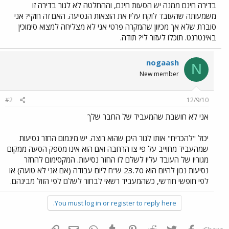
בדירה חינם ממנה יש הסעות חינם, וההחלטה לא לגור בדירה זו
משמעותה שהעובד לוקח עליו את הוצאות הנסיעה. האם זה חוקי? אני
סוברת שלא אך מכיוון שהמקרה פרטי אני לא מצליחה למצוא סימוכין
באינטרנט. תוכלו לעזור לי? תודה.
nogaash
N
New member
#2
12/9/10
אני לא חושבת שהמעביד של החבר שלך
יכול "להכריח" אותו לגור היכן שהוא רוצה. יש מינמום החזר נסיעות
שמהעביד מחוייב על פי צו הרחבה ואם הוא אינו מספק הסעה ממקום
מגוריו של העובד עליו לשלם לו החזר נסיעות. המקסימום להחזר
נסיעות נכון להיום הוא 23.70 ש"ח ליום עבודה (אם אני לא טועה) או
לפי חופשי חודשי, כשהמעביד רשאי לבחור לשלם לפי הזול מבינהם.
You must log in or register to reply here.
פייסבוק
Twitter
Reddit
Pinterest
Tumblr
WhatsApp
דואר אלקטרוני
הוסף קישור