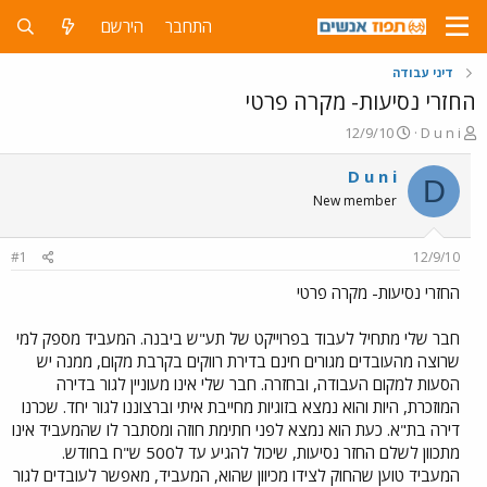
התחבר
הירשם
דיני עבודה
החזרי נסיעות- מקרה פרטי
פ
פ
12/9/10
D u n i
ו
ו
ת
ר
D u n i
D
ח
ס
New member
ה
ם
נ
ב
ו
ת
#1
12/9/10
ש
א
א
ר
החזרי נסיעות- מקרה פרטי
י
ך
חבר שלי מתחיל לעבוד בפרוייקט של תע"ש ביבנה. המעביד מספק למי
שרוצה מהעובדים מגורים חינם בדירת רווקים בקרבת מקום, ממנה יש
הסעות למקום העבודה, ובחזרה. חבר שלי אינו מעוניין לגור בדירה
המוזכרת, היות והוא נמצא בזוגיות מחייבת איתי וברצוננו לגור יחד. שכרנו
דירה בת"א. כעת הוא נמצא לפני חתימת חוזה ומסתבר לו שהמעביד אינו
מתכוון לשלם החזר נסיעות, שיכול להגיע עד ל500 ש"ח בחודש.
המעביד טוען שהחוק לצידו מכיוון שהוא, המעביד, מאפשר לעובדים לגור