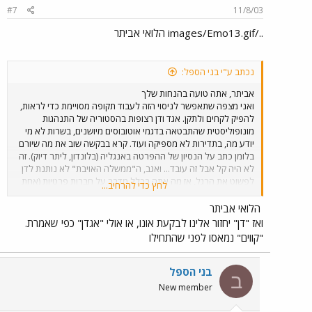
#7
11/8/03
../images/Emo13.gif הלואי אביתר
נכתב ע"י בני הספל:
אביתר, אתה טועה בהנחות שלך
ואני מצפה שתאפשר לניסוי הזה לעבוד תקופה מסויימת כדי לראות,
להפיק לקחים ולתקן. אגד ודן רצופות בהסטוריה של התנהגות
מונופוליסטית שהתבטאה בדגמי אוטובוסים מיושנים, בשרות לא מי
יודע מה, בתדירות לא מספיקה ועוד. קרא בבקשה שוב את מה שיורם
בלומן כתב על הנסיון של ההפרטה באנגליה (בלונדון, ליתר דיוק). זה
לא היה קל אבל זה עובד... ואגב, ה"ממשלה האויבת" לא נותנת לדן
לפשוט את הרגל, אז מה אתה בכלל מדבר על חברות פרטיות (אחת
לחץ כדי להרחיב...
בעצם) שקשה להן כלכלית? ואגב, מה שלום הויברטי?
הלואי אביתר
ואז "דן" יחזור אלינו לבקעת אונו, או אולי "אגדן" כפי שאמרת.
"קווים" נמאסו לפני שהתחילו
בני הספל
ב
New member