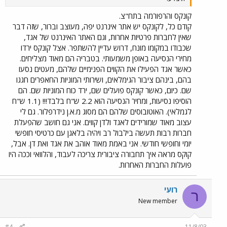
קונקס והרפורמה בתח"צ.
קודם כל, לקונקס יש אתר אינרנט יפה, מעוצב וברור, שזה דבר
שאין לחברות פרטיות אחרות, וגם האתר האינרנט של אגד,
שכבודו במקומו מונח, דרוש עדיין להשתפר. אצל קונקס ירדו
מחירי הנסיעה באופן משמעותי. בטבריה הם מאוד מצליחים.
כאשר אגד הפעילו את הקווים הפנימיים שלהם, מעטים נסעו
בהם, בינהם ציבור הגימלאים, ושירותי המוניות החאפרים חגגו
שם. כיום, כאשר קונקס פועלים שם, ירד כוח המוניות שם. הם
הוסיפו נסיעות, ומחיר הנסיעה הוא 2.2 ש"ח בלבד!!! (1.1 ש"ח
לגמלאי). האוטובוסים שלהם הם מסוג מ.א.ן נידרפלור. גם לי
עצוב מאוד שמורידים לאגד ולדן קווים. אני גם חושב שהפעלת
חברות רבות תעשה בילבול רב ויהיה בלאגן עם כרטיסי חופשי
יומי וחופשי חודשי. אני באמת מאוד אוהב את אגד ואת דן. אבל,
קוקס מראה איך תחבורה ציבורית צריכה לעבוד, והלוואי וככה היו
פועלות החברות האחרות.
רועִי
ר
New member
#4
11/8/03