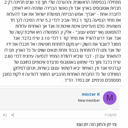
מתחילה בגסיסתה הראשונית. וההערכה שלי: תוך 10 שנים תהיינה רק 2
חברות אוטובוסים בארץ: אגד ודן כאשר הברירה שתהיה היא לאחדן
לחברה אחת - "אגדן". אמש הכריחה ממשלת ישראל את אגד להעלות
את מחיר הנסיעה בקוד 1 בתל-אביב לכדי 5.2 ש"ח. הסיבה לכך חד
משמעית: כולם מעדיפים איכות ואיכות זה אגד אך האחרות עלולות
להתמוטט (אוי "ממש עצוב" - אלק !). הממשלה היא אוייבת קשה של
אגד. אגד דרש להוריד את מחיר קוד 1 לכדי 3.10 ש"ח בלבד. אגד
מסוגל לשבור את השוק ! יש מקום לתחרות חופשית ! אל תכבלו את ידיו
של אגד ותנו לו להתחרות בכבוד ותחת תנאים שווים על כל הארץ. תנו לו
להתאחד עם דן - דבר שיביא להוזלת המחיר לנסיעה עירונית לכדי 2.80
ש"ח בלבד ותוך כדי שימוש באוטובוסי מרצדס איכותיים כחזונם של
קברניטי אגד ודן. האיחוד יביא לשיפור עצום בשירות, ויגרום לסילוקן
המוחלט של כל החברות האחרות מהכביש. החומר להודעה זו לקוח כמובן
ממסמכים פנימיים. יום בסדר. הד"ר.
mister K
M
New member
#2
11/8/03
ומי יתן והחזון הזה יתגשם!