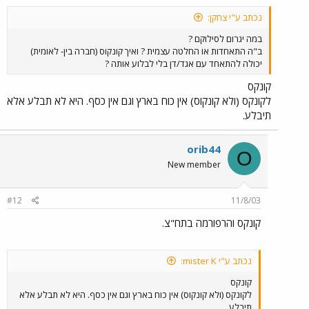
נכתב ע"י צחקן:
במה יגרום לסילוקם ?
ב"ה התאחדות או החלטה עצמית ? ואיך קונקוס (חברה בין- לאומית)
יכולה להתאחד עם אגד/דן בלי לבלוע אותה ?
קונקס
לקונקס (ולא קונקוס) אין כוח בארץ וגם אין כסף. היא לא תבלע אלא
תיבלע.
orib44
O
New member
#12
11/8/03
קונקס והרפורמה בתח"צ.
נכתב ע"י mister K:
קונקס
לקונקס (ולא קונקוס) אין כוח בארץ וגם אין כסף. היא לא תבלע אלא
תיבלע.