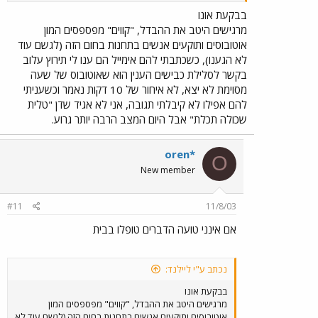
ביום שישי בצהריים כולם הופכים לכבשים תמימות ועוצרים בכל
בבקעת אונו
תחנה למען הנוסעים שממהרים הביתה), כמות מוגבלת של
מרגישים היטב את ההבדל, "קווים" מפספסים המון
מפות (והיכן מפות האוטובוסים של אגד?), תחנות מרכזיות
אוטובוסים ותוקעים אנשים בתחנות בחום הזה (לגשם עוד
מוזנחות (פתח-תקווה, הוד-השרון, כפר-סבא, ועוד... - לא חסרים
לא הגענו), כשכתבתי להם אימייל הם ענו לי תירוץ עלוב
מאמרי ביקורת בעיתונים) על חשבון תחנות מפוארות בערים
בקשר לסלילת כבישים הענין הוא שאוטובוס של שעה
גדולות ועוד... זכותנו כנוסעים לקבל שירות איכותי, עם או בלי
מסוימת לא יצא, לא איחור של 10 דקות נאמר וכשעניתי
החברות הפרטיות (ומה אכפת לי כתושב הוד-השרון מחברת
"קווים"? גם אם היא תהפוך לחברה מצליחה ורווחית, אני לקוח
להם אפילו לא קיבלתי תגובה, אני לא אגיד שדן "טלית
של אגד). מישהו בכלל יודע איך נראית התחנה המרכזית בהוד
שכולה תכלת" אבל היום המצב הרבה יותר גרוע.
השרון? רחבת ישיבה של מסעדת שווארמה, שלושה עמודי
מתכת עם מספרי קווים וסככת זכוכית חומה מהסוג הישן.
oren*
O
New member
#11
11/8/03
אם אינני טועה הדברים טופלו בבית
נכתב ע"י ליילנד:
בבקעת אונו
מרגישים היטב את ההבדל, "קווים" מפספסים המון
אוטובוסים ותוקעים אנשים בתחנות בחום הזה (לגשם עוד לא