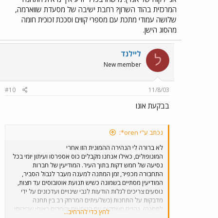
המרכזית בהוד השרון? רחבת ישיבה של מסעדת שווארמה,
שלושה עמודי מתכת עם מספרי קווים וסככת זכוכית חומה
מהסוג הישן.
ליילנד
ל
New member
#10
11/8/03
בבקעת אונו
נכתב ע"י oren*:
לא ברורה לי הנהירה ההמונית הזו אחרי
המונופולים, כאילו אנחנו מקבלים כוס אספרסו ועיתון יומי בכל
נסיעה של חמש דקות בתוך העיר. המודיעין של חברות
התחבורה מכפיר, זמן המתנה למענה מעבר לגבול הסביר,
המודיעין מסתיים בשמונה כשיש תנועת אוטובוסים עד חצות,
נוסעים צריכים לגלות הודעות לגבי שינויים ועדכונים על ידי
מדבקות על התחנות (כשלעיתים המרחק רב בין תחנה
לתחנה), נהגים משחקים עם הנוסעים ובוחרים באופן שרירותי
לחץ כדי להרחיב...
באיזו תחנה לעצור ואיזו תחנה היא "להורדה בלבד" (כשכמובן