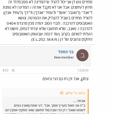
מחירים גוש דן אני יכול להגיד ש"המדינה לא מסבסדת" זה
תירוץ לעיתונים. אבל אני לא מקבל את זה !. המדינה לא נותנת
ל"אגד" (לשעבר "אשד" ולעתיד "אגדן") ול"דן" (לעתיד אגדן)
להוריד מחירים בשביל להצדיק את ההפרטה. ונושא
האטובוסים להרכבה : חברי הטוב יהודה מכין מרצדס 0404
להרכבה !. טאגב, שלא תחשבו שלא יצרתי דגמים, פשוט לא
העלתי לפורום. בקרוב (עוד דכמה שבועות) האוטובוסים
הירוקים צהובים של דן ( E.L.202 .M.A.N)
בני הספל
ב
New member
#20
12/8/03
צחקן, אגד ודן היו גם הכי גרועים
נכתב ע"י צחקן:
אביתר.....
ב"ה אני מאוד מעריך אותך. אבל : דני ואתה (וואני) נוטים
לשפוט שאגד / דן הכי טובה (אל תחשוב שאני מתקיף אותך) הם