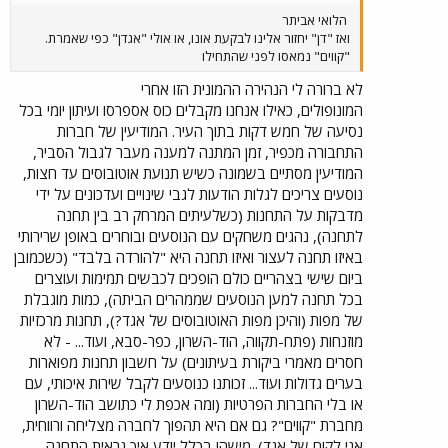
הלואי אביתר
ואז "דן" יחזור אלינו לבקעת אונו, או אולי "אגדן" כפי שאמרת.
"קווים" נמאסו לפני שהתחילו
לא ברורה לי הנהירה ההמונית הזו אחרי
המונופולים, כאילו אנחנו מקבלים כוס אספרסו ועיתון יומי בכל
נסיעה של חמש דקות בתוך העיר. המודיעין של חברות
התחבורה מכפיר, זמן המתנה למענה מעבר לגבול הסביר,
המודיעין מסתיים בשמונה כשיש תנועת אוטובוסים עד חצות,
נוסעים צריכים לגלות הודעות לגבי שינויים ועדכונים על ידי
מדבקות על התחנות (כשלעיתים המרחק רב בין תחנה
לתחנה), נהגים משחקים עם הנוסעים ובוחרים באופן שרירותי
באיזו תחנה לעצור ואיזו תחנה היא "להורדה בלבד" (כשכמובן
ביום שישי בצהריים כולם הופכים לכבשים תמימות ועוצרים
בכל תחנה למען הנוסעים שממהרים הביתה), כמות מוגבלת
של מפות (והיכן מפות האוטובוסים של אגד?), תחנות מרכזיות
מוזנחות (פתח-תקווה, הוד-השרון, כפר-סבא, ועוד... - לא
חסרים מאמרי ביקורת בעיתונים) על חשבון תחנות מפוארות
בערים גדולות ועוד... זכותנו כנוסעים לקבל שירות איכותי, עם
או בלי החברות הפרטיות (ומה אכפת לי כתושב הוד-השרון
מחברת "קווים"? גם אם היא תהפוך לחברה מצליחה ורווחית,
אני לקוח של אגד). מישהו בכלל יודע איך נראית התחנה