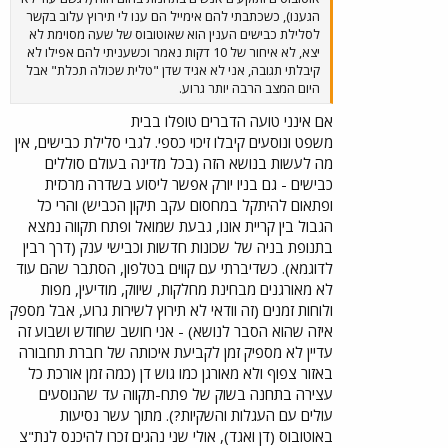
הגענו), כשכתבתי להם אימייל הם ענו לי תירוץ עלוב בקשר
לסלילת כבישים הענין הוא שאוטובוס של שעה מסוימת לא
יצא, לא איחור של 10 דקות נאמר וכשעניתי להם אפילו לא
קיבלתי תגובה, אני לא אגיד שדן "טלית שכולה תכלת" אבל
היום המצב הרבה יותר גרוע.
אם אינני טועה הדברים טופלו בבית
משפט ונוסעים קיבלו זיכוי כספי. לגבי סלילת כבישים, אין
מה לעשות בנושא הזה (בכל מדינה בעולם סוללים
כבישים - גם בניו יורק אפשר ליסוע בשדרה מרכזית
ופתאום להיתקל במחסום עקב תיקון הכביש) והרי כל
הגבול בין קריית אונו, גבעת שמואל ופתח תקווה נמצא
בתנופת בניה של שכונות חדשות וכבישי ענק (דרך רבין
לדוגמא). כשדיברתי עם קווים בטלפון, הסתבר שהם עוד
לא מאורגנים מבחינת מחלקות, שיווק, מודיעין, מפות
ולוחות זמנים (זה וודאי לא תירוץ לשירות גרוע, אבל מספק
איזה שהוא הסבר לנושא) - אני חושב שחודש ושבוע זה
עדיין לא מספיק זמן לקביעת איכותה של חברת תחבורה
באזור צפוף ולא מאורגן כמו גוש דן (כמה זמן אורכת כל
עצירה בתחנה בשוק של פתח-תקווה עד שהנוסעים
עולים עם העגלות והשקיות?). מתוך עשר נסיעות
באוטובוס (דן ואגד), אולי שני נהגים זכרו להיכנס לנת"צ