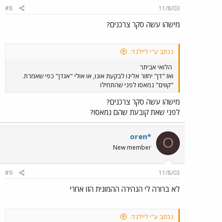
#8
11/8/03
מישהו עשה סקר צרכנים?
נכתב ע"י ליילנד:
הלואי אביתר
ואז "דן" יחזור אלינו לבקעת אונו, או אולי "אגדן" כפי שאמרת.
"קווים" נמאסו לפני שהתחילו
מישהו עשה סקר צרכנים?
לפני שאת קובעת שהם נמאסו?
oren*
O
New member
#9
11/8/03
לא ברורה לי הנהירה ההמונית הזו אחרי
נכתב ע"י ליילנד: