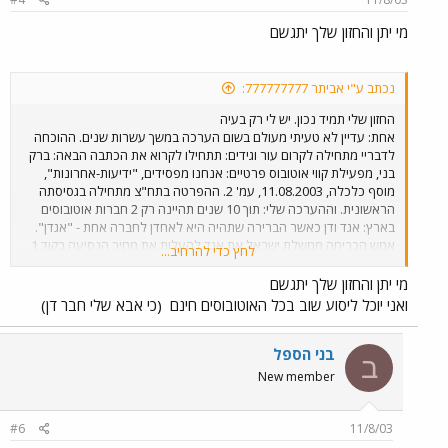
מי יתן והחזון שלך יתגשם
נכתב ע"י אביתר 777777777:
החזון שלי תמיד נכון. יש לי רק בעיה
אחת: עדיין לא טעיתי מעולם בשום הערכה במשך עשרות שנים. ההוכחה
לדבריי מתחילה לקרום עור וגידים: תתחילו לקרוא את הכתבה הבאה: ברק
בני, מפעילת קווי אוטובוס פרטיים: אנחנו מפסידים, "ידיעות-אחרונות",
מוסף כלכלה, 11.08.2003, עמ' 2. ההפרטה בתח"צ מתחילה בגסיסתה
הראשונית. וההערכה שלי: תוך 10 שנים תהיינה רק 2 חברות אוטובוסים
בארץ: אגד ודן כאשר הברירה שתהיה היא לאחדן לחברה אחת - "אגדן".
אמש הכריחה ממשלת ישראל את אגד להעלות את מחיר הנסיעה בקוד 1
לחץ כדי להרחיב...
בתל-אביב לכדי 5.2 ש"ח. הסיבה לכך חד משמעית: כולם מעדיפים איכות
ואיכות זה אגד אך האחרות עלולות להתמוטט (אוי "ממש עצוב" - אלק !).
מי יתן והחזון שלך יתגשם
הממשלה היא אוייבת קשה של אגד. אגד דרש להוריד את מחיר קוד 1 לכדי
ואני יוכל ליסוע שוב בכל האוטובוסים חינם
(כי אבא שלי חבר דן)
3.10 ש"ח בלבד. אגד מסוגל לשבור את השוק ! יש מקום לתחרות חופשית !
אל תכבלו את ידיו של אגד ותנו לו להתחרות בכבוד ותחת תנאים שווים על
כל הארץ. תנו לו להתאחד עם דן - דבר שיביא להוזלת המחיר לנסיעה
בני הספל
ב
עירונית לכדי 2.80 ש"ח בלבד ותוך כדי שימוש באוטובוסי מרצדס איכותיים
New member
כחזונם של קברניטי אגד ודן. האיחוד יביא לשיפור עצום בשירות, ויגרום
לסילוקן המוחלט של כל החברות האחרות מהכביש. החומר להודעה זו לקוח
כמובן ממסמכים פנימיים. יום בסדר. הד"ר.
#6
11/8/03