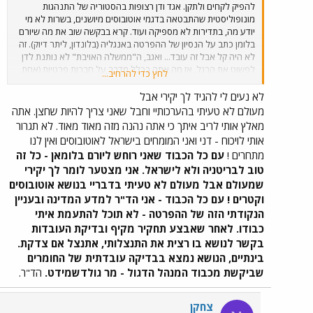
להפיק לקחים ולתקן. אגד ודן רצופות בהסטוריה של התנהגות
מונופוליסטית שהתבטאה בדגמי אוטובוסים מיושנים, בשרות לא מי
יודע מה, בתדירות לא מספיקה ועוד. קרא בבקשה שוב את מה שיורם
בלומן כתב על הנסיון של ההפרטה באנגליה (בלונדון, ליתר דיוק). זה
לא היה קל אבל זה עובד... ואגב, ה"ממשלה האויבת" לא נותנת לדן
לפשוט את הרגל, אז מה אתה בכלל מדבר על חברות פרטיות (אחת
לחץ כדי להרחיב...
בעצם) שקשה להן כלכלית? ואגב, מה שלום הויברטי?
לא נעים לי להגיד לך יקירי אבל
מעולם לא טעיתי בהערכותיי וחבל שאני צריך להיות שחצן. אתה
מאלץ אותי לריב איתך כי אתה נהנה מזה מאוד מאוד. לא תגרור
אותי לויכוח - דני ואני המומחים בישראל לאוטובוסים ואין לנו
מתחרים !
עם כל הכבוד שאני רוחש ליורם בלומאן - כל זה
טוב לבריטניה ולא לישראל. אני מצטער לומר לך יקירי
שמעולם אבל מעולם לא טעיתי בדבריי בנושא אוטובוסים
וקטרים ! עם כל הכבוד - אני הד"ר למדע המדינה ובעניין
הנקודתי הזה של ההפרטה - לא תוכל להתעמת איתי
כבודו. לאחר שאבצע תחקיר מקיף ובדיקת העובדות
בקשר לנושא בו רצית את התנצלותי, אתנצל אם צדקת.
בינתיים, הנושא נמצא בבדיקה עובדתית של החומרים
שביקשת מכבוד המנהל הדגול - מר גולדשמידט.
הד"ר.
צחקן