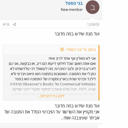
בני הספל
שלא פצחת בהתנצלות באותה הדגשה... ואגב מומחים
ב
לתחבורה ציבורית, מומחים אמיתיים, תמצא בכל מיני
New member
דיסציפלינות כאשר מדע המדינה היא לא הרלונטית שבהן.
אבל אם אתה חושב שאתה סופרמן ועוד מכריז על זה בקולי
קולות, אז מי אני כי אתוכח איתך? אבל גם סופרמן יכול
#18
12/8/03
להתנצל..זה לא גורע..תאמין לי.
ועל מנת שידעו במה מדובר
נכתב ע"י בני הספל:
אני לא מאלץ אף אחד לריב איתי
ואם אתה חושב שכל חילוקי דיעות הם ריב, אז בבקשה..אני גם
לא רע בריבים. ולגבי הויברטי, מה לעשות? דני גולדשמיט לא
נתן לי את התמונה. האוטובוס בתמונה הוא פיאט ויברטי ולא
לילנד ויברטי שהיה בארץ ומקורה של התמונה הוא בספר
Commercial Vehicles של Observer's Books מהדורה
שניה, 1971. חבל שלא יצאת ב"תחקיר מקיף" לפני שזרקת
"עובדות" והאשמות שהטילו דופי באתיקה שלי כלפי מיקצוע
לחץ כדי להרחיב...
הארכיונאות שהוא מיקצועי שלי. חבל שלא בררת איתי קודם
את העניין ("בדיקת עובדות") וזאת התנהגות לא כל כך אופיינית
ועל מנת שידעו במה מדובר
ל"ד"ר למדע המדינה". אז נכון, אני כועס עליך פעמיים: פעם
אני מקפיץ את השרשור על הויברטי הכולל את התגובה של
שפצחת בהטלת דופי בי (מעניין מי כאן מתחיל בריבים) ופעם
אביתר שעיצבנה אותי...
שלא פצחת בהתנצלות באותה הדגשה... ואגב מומחים
לתחבורה ציבורית, מומחים אמיתיים, תמצא בכל מיני