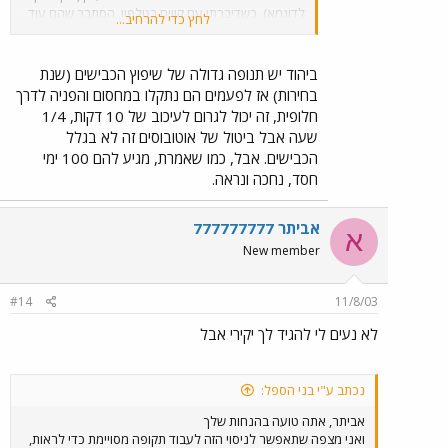
לדוגמא). כשדיברתי עם קווים בטלפון, הסתבר שהם עוד
לחץ כדי להרחיב...
לא מאורגנים מבחינת מחלקות, שיווק, מודיעין, מפות
ולוחות זמנים (זה וודאי לא תירוץ לשירות גרוע, אבל מספק
איזה שהוא הסבר לנושא) - אני חושב שחודש ושבוע זה
ביהוד יש תנופה גדולה של שיפוץ הכבישים (שנת
עדיין לא מספיק זמן לקביעת איכותה של חברת תחבורה
בחירות) אז לפעמים הם נתקלו במחסום והפניה לדרך
באזור צפוף ולא מאורגן כמו גוש דן (כמה זמן אורכת כל
חלופית, זה יכול לגרום לעיכוב של 10 דקות, 1/4
עצירה בתחנה בשוק של פתח-תקווה עד שהנוסעים
שעה אבל ביטול של אוטובוסים זה לא בגלל
עולים עם העגלות והשקיות?). מתוך עשר נסיעות
הכבישים. אבל, כמו שאמרת, מגיע להם 100 ימי
באוטובוס (דן ואגד), אולי שני נהגים זכרו להיכנס לנת"צ
החדש בז'בוטינסקי (אני כבר יודע לשבת בכיסאות
חסד, נחכה ונראה.
הקדמיים ולהזכיר לנהגים בצומת גהה) - מה יגידו
הנוסעים בתחנות בתוך הנת"צ שרואים את האוטובוסים
אביתר 777777777
שלהם נוסעים מעבר לגדר ולא עוצרים?
א
New member
#14
11/8/03
לא נעים לי להגיד לך יקירי אבל
נכתב ע"י בני הספל:
אביתר, אתה טועה בהנחות שלך
ואני מצפה שתאפשר לניסוי הזה לעבוד תקופה מסויימת כדי לראות,