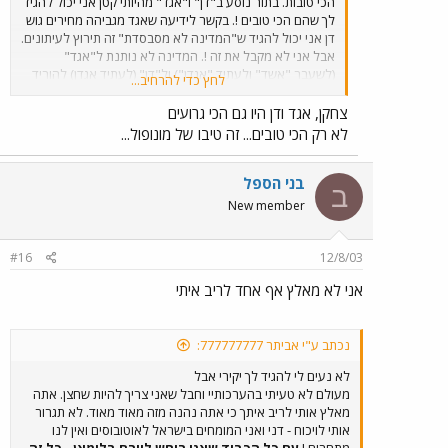
הכי טובות. בתור נוסע ב"דן" ו"אגד" מהיותי קטן אני יכול להגיד
לך שהם הכי טובים !. בקשר לידיעה שאגד מגביהה מחירים גוש
דן אני יכול להגיד ש"המדינה לא מסבסדת" זה תירוץ לעיתונים.
אבל אני לא מקבל את זה !. המדינה לא נותנת ל"אגד"
(לשעבר "אשד" ולעתיד "אגדן") ול"דן" (לעתיד אגדן) להוריד
לחץ כדי להרחיב...
מחירים בשביל להצדיק את ההפרטה. ונושא האטובוסים
להרכבה : חברי הטוב יהודה מכין מרצדס 0404 להרכבה !.
צחקן, אגד ודן היו גם הכי גרועים
טאגב, שלא תחשבו שלא יצרתי דגמים, פשוט לא העלתי
לא רק הכי טובים... זה טיבו של מונופול...
לפורום. בקרוב (עוד דכמה שבועות) האוטובוסים הירוקים
צהובים של דן ( E.L.202 .M.A.N)
בני הספל
ב
New member
#16
12/8/03
אני לא מאלץ אף אחד לריב איתי
נכתב ע"י אביתר 777777777:
לא נעים לי להגיד לך יקירי אבל
מעולם לא טעיתי בהערכותיי וחבל שאני צריך להיות שחצן. אתה
מאלץ אותי לריב איתך כי אתה נהנה מזה מאוד מאוד. לא תגרור
אותי לויכוח - דני ואני המומחים בישראל לאוטובוסים ואין לנו