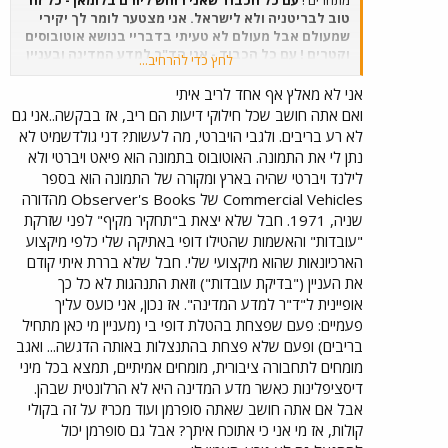
מתחרים !
עם כל הכבוד שאני רוחש ליורם בלומאן - כל זה
טוב לבריטניה ולא לישראל. אני מצטער לומר לך יקירי
שמעולם אבל מעולם לא טעיתי בדבריי בנושא אוטובוסים
וקטרים ! עם כל הכבוד - אני הד"ר למדע המדינה ובעניין
לחץ כדי להרחיב...
הנקודתי הזה של ההפרטה - לא תוכל להתעמת איתי
כבודו. לאחר שאבצע תחקיר מקיף ובדיקת העובדות
אני לא מאלץ אף אחד לריב איתי
בקשר לנושא בו רצית את התנצלותי, אתנצל אם צדקת.
ואם אתה חושב שכל חילוקי דיעות הם ריב, אז בבקשה..אני גם
בינתיים, הנושא נמצא בבדיקה עובדתית של החומרים
לא רע בריבים. ולגבי הויברטי, מה לעשות? דני גולדשמיט לא
שביקשת מכבוד המנהל הדגול - מר גולדשמידט.
הד"ר.
נתן לי את התמונה. האוטובוס בתמונה הוא פיאט ויברטי ולא
לילנד ויברטי שהיה בארץ ומקורה של התמונה הוא בספר
Commercial Vehicles של Observer's Books מהדורה
שניה, 1971. חבל שלא יצאת ב"תחקיר מקיף" לפני שזרקת
"עובדות" והאשמות שהטילו דופי באתיקה שלי כלפי מיקצוע
הארכיונאות שהוא מיקצועי שלי. חבל שלא בררת איתי קודם
את העניין ("בדיקת עובדות") וזאת התנהגות לא כל כך
אופיינית ל"ד"ר למדע המדינה". אז נכון, אני כועס עליך
פעמיים: פעם שפצחת בהטלת דופי בי (מעניין מי כאן מתחיל
בריבים) ופעם שלא פצחת בהתנצלות באותה הדגשה... ואגב
מומחים לתחבורה ציבורית, מומחים אמיתיים, תמצא בכל מיני
דיסציפלינות כאשר מדע המדינה היא לא הרלונטית שבהן.
אבל אם אתה חושב שאתה סופרמן ועוד מכריז על זה בקולי
קולות, אז מי אני כי אתוכח איתך? אבל גם סופרמן יכול