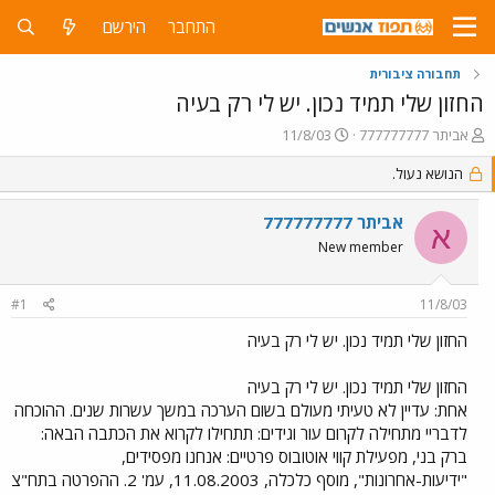
התחבר
הירשם
תחבורה ציבורית
החזון שלי תמיד נכון. יש לי רק בעיה
פ
פ
אביתר 777777777
11/8/03
ו
ו
ת
הנושא נעול.
ר
ח
ס
ה
ם
אביתר 777777777
א
נ
ב
New member
ו
ת
ש
א
א
ר
#1
11/8/03
י
ך
החזון שלי תמיד נכון. יש לי רק בעיה
החזון שלי תמיד נכון. יש לי רק בעיה
אחת: עדיין לא טעיתי מעולם בשום הערכה במשך עשרות שנים. ההוכחה
לדבריי מתחילה לקרום עור וגידים: תתחילו לקרוא את הכתבה הבאה:
ברק בני, מפעילת קווי אוטובוס פרטיים: אנחנו מפסידים,
"ידיעות-אחרונות", מוסף כלכלה, 11.08.2003, עמ' 2. ההפרטה בתח"צ