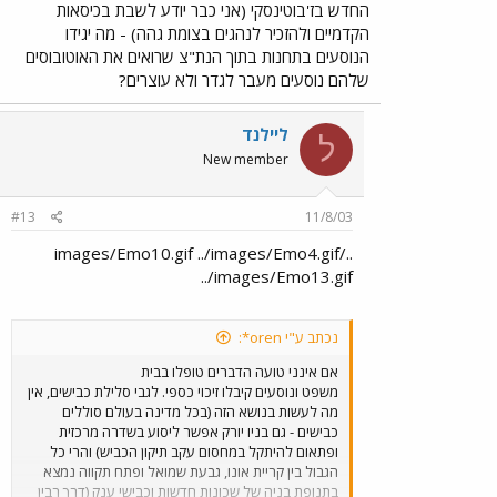
החדש בז'בוטינסקי (אני כבר יודע לשבת בכיסאות
הקדמיים ולהזכיר לנהגים בצומת גהה) - מה יגידו
הנוסעים בתחנות בתוך הנת"צ שרואים את האוטובוסים
שלהם נוסעים מעבר לגדר ולא עוצרים?
ליילנד
ל
New member
#13
11/8/03
../images/Emo10.gif ../images/Emo4.gif
../images/Emo13.gif
נכתב ע"י oren*:
אם אינני טועה הדברים טופלו בבית
משפט ונוסעים קיבלו זיכוי כספי. לגבי סלילת כבישים, אין
מה לעשות בנושא הזה (בכל מדינה בעולם סוללים
כבישים - גם בניו יורק אפשר ליסוע בשדרה מרכזית
ופתאום להיתקל במחסום עקב תיקון הכביש) והרי כל
הגבול בין קריית אונו, גבעת שמואל ופתח תקווה נמצא
בתנופת בניה של שכונות חדשות וכבישי ענק (דרך רבין