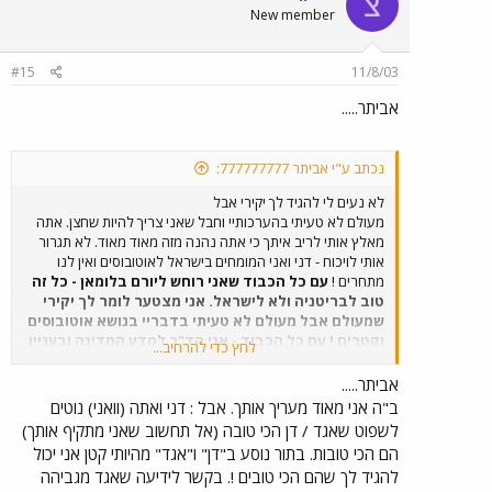
צ
New member
#15
11/8/03
אביתר.....
נכתב ע"י אביתר 777777777:
לא נעים לי להגיד לך יקירי אבל
מעולם לא טעיתי בהערכותיי וחבל שאני צריך להיות שחצן. אתה
מאלץ אותי לריב איתך כי אתה נהנה מזה מאוד מאוד. לא תגרור
אותי לויכוח - דני ואני המומחים בישראל לאוטובוסים ואין לנו
מתחרים !
עם כל הכבוד שאני רוחש ליורם בלומאן - כל זה
טוב לבריטניה ולא לישראל. אני מצטער לומר לך יקירי
שמעולם אבל מעולם לא טעיתי בדבריי בנושא אוטובוסים
וקטרים ! עם כל הכבוד - אני הד"ר למדע המדינה ובעניין
לחץ כדי להרחיב...
הנקודתי הזה של ההפרטה - לא תוכל להתעמת איתי
כבודו. לאחר שאבצע תחקיר מקיף ובדיקת העובדות
אביתר.....
בקשר לנושא בו רצית את התנצלותי, אתנצל אם צדקת.
ב"ה אני מאוד מעריך אותך. אבל : דני ואתה (וואני) נוטים
בינתיים, הנושא נמצא בבדיקה עובדתית של החומרים
לשפוט שאגד / דן הכי טובה (אל תחשוב שאני מתקיף אותך)
שביקשת מכבוד המנהל הדגול - מר גולדשמידט.
הד"ר.
הם הכי טובות. בתור נוסע ב"דן" ו"אגד" מהיותי קטן אני יכול
להגיד לך שהם הכי טובים !. בקשר לידיעה שאגד מגביהה