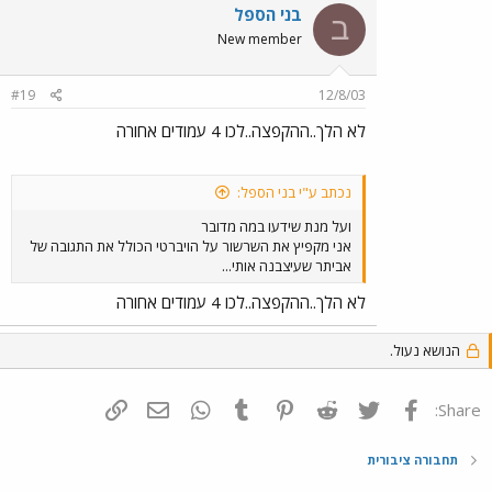
דיסציפלינות כאשר מדע המדינה היא לא הרלונטית שבהן.
בני הספל
ב
אבל אם אתה חושב שאתה סופרמן ועוד מכריז על זה בקולי
New member
קולות, אז מי אני כי אתוכח איתך? אבל גם סופרמן יכול
להתנצל..זה לא גורע..תאמין לי.
#19
12/8/03
לא הלך..ההקפצה..לכו 4 עמודים אחורה
נכתב ע"י בני הספל:
ועל מנת שידעו במה מדובר
אני מקפיץ את השרשור על הויברטי הכולל את התגובה של
אביתר שעיצבנה אותי...
לא הלך..ההקפצה..לכו 4 עמודים אחורה
הנושא נעול.
פייסבוק
Twitter
Reddit
Pinterest
Tumblr
WhatsApp
דואר אלקטרוני
הוסף קישור
Share:
תחבורה ציבורית