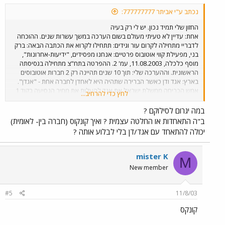
נכתב ע"י אביתר 777777777:
החזון שלי תמיד נכון. יש לי רק בעיה
אחת: עדיין לא טעיתי מעולם בשום הערכה במשך עשרות שנים. ההוכחה
לדבריי מתחילה לקרום עור וגידים: תתחילו לקרוא את הכתבה הבאה: ברק
בני, מפעילת קווי אוטובוס פרטיים: אנחנו מפסידים, "ידיעות-אחרונות",
מוסף כלכלה, 11.08.2003, עמ' 2. ההפרטה בתח"צ מתחילה בגסיסתה
הראשונית. וההערכה שלי: תוך 10 שנים תהיינה רק 2 חברות אוטובוסים
בארץ: אגד ודן כאשר הברירה שתהיה היא לאחדן לחברה אחת - "אגדן".
אמש הכריחה ממשלת ישראל את אגד להעלות את מחיר הנסיעה בקוד 1
לחץ כדי להרחיב...
בתל-אביב לכדי 5.2 ש"ח. הסיבה לכך חד משמעית: כולם מעדיפים איכות
ואיכות זה אגד אך האחרות עלולות להתמוטט (אוי "ממש עצוב" - אלק !).
במה יגרום לסילוקם ?
הממשלה היא אוייבת קשה של אגד. אגד דרש להוריד את מחיר קוד 1 לכדי
ב"ה התאחדות או החלטה עצמית ? ואיך קונקוס (חברה בין- לאומית)
3.10 ש"ח בלבד. אגד מסוגל לשבור את השוק ! יש מקום לתחרות חופשית !
יכולה להתאחד עם אגד/דן בלי לבלוע אותה ?
אל תכבלו את ידיו של אגד ותנו לו להתחרות בכבוד ותחת תנאים שווים על
כל הארץ. תנו לו להתאחד עם דן - דבר שיביא להוזלת המחיר לנסיעה
עירונית לכדי 2.80 ש"ח בלבד ותוך כדי שימוש באוטובוסי מרצדס איכותיים
mister K
M
כחזונם של קברניטי אגד ודן. האיחוד יביא לשיפור עצום בשירות, ויגרום
New member
לסילוקן המוחלט של כל החברות האחרות מהכביש. החומר להודעה זו לקוח
כמובן ממסמכים פנימיים. יום בסדר. הד"ר.
#5
11/8/03
קונקס