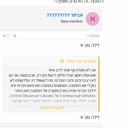
להתנצל..זה לא גורע..תאמין לי.
אביתר 777777777
א
New member
#17
12/8/03
לילה טוב !!!
נכתב ע"י בני הספל:
אני לא מאלץ אף אחד לריב איתי
ואם אתה חושב שכל חילוקי דיעות הם ריב, אז בבקשה..אני גם
לא רע בריבים. ולגבי הויברטי, מה לעשות? דני גולדשמיט לא
נתן לי את התמונה. האוטובוס בתמונה הוא פיאט ויברטי ולא
לילנד ויברטי שהיה בארץ ומקורה של התמונה הוא בספר
Commercial Vehicles של Observer's Books מהדורה
שניה, 1971. חבל שלא יצאת ב"תחקיר מקיף" לפני שזרקת
"עובדות" והאשמות שהטילו דופי באתיקה שלי כלפי מיקצוע
לחץ כדי להרחיב...
הארכיונאות שהוא מיקצועי שלי. חבל שלא בררת איתי קודם
את העניין ("בדיקת עובדות") וזאת התנהגות לא כל כך אופיינית
לילה טוב !!!
ל"ד"ר למדע המדינה". אז נכון, אני כועס עליך פעמיים: פעם
שפצחת בהטלת דופי בי (מעניין מי כאן מתחיל בריבים) ופעם