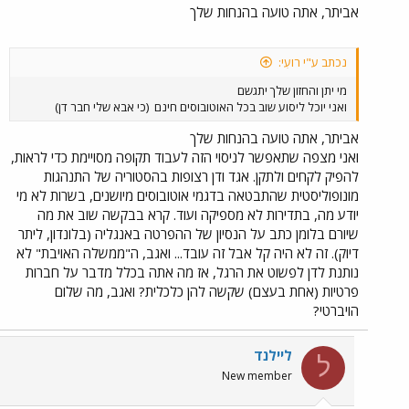
אביתר, אתה טועה בהנחות שלך
נכתב ע"י רועִי:
מי יתן והחזון שלך יתגשם
ואני יוכל ליסוע שוב בכל האוטובוסים חינם
(כי אבא שלי חבר דן)
אביתר, אתה טועה בהנחות שלך
ואני מצפה שתאפשר לניסוי הזה לעבוד תקופה מסויימת כדי לראות,
להפיק לקחים ולתקן. אגד ודן רצופות בהסטוריה של התנהגות
מונופוליסטית שהתבטאה בדגמי אוטובוסים מיושנים, בשרות לא מי
יודע מה, בתדירות לא מספיקה ועוד. קרא בבקשה שוב את מה
שיורם בלומן כתב על הנסיון של ההפרטה באנגליה (בלונדון, ליתר
דיוק). זה לא היה קל אבל זה עובד... ואגב, ה"ממשלה האויבת" לא
נותנת לדן לפשוט את הרגל, אז מה אתה בכלל מדבר על חברות
פרטיות (אחת בעצם) שקשה להן כלכלית? ואגב, מה שלום
הויברטי?
ליילנד
ל
New member