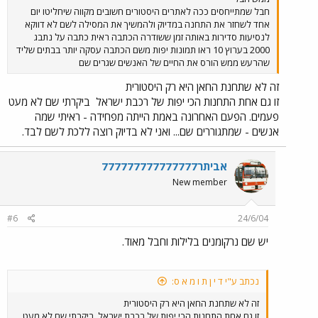
חבל שמתייחסים ככה לאתרים היסטורים חשובים מקווה שיחליטו יום
אחד לשחזר את התחנה במדיוק ולהמשיך את המסילה לשם לא דווקא
לנסיעות סדירות באותה זמן ששודרה הכתבה ראית כתבה על נתבג
2000 בערוץ 10 ראו תמונות יפות משם הכתבה עסקה יותר בבתים שליד
שהרעש ממש הורס את החיים של האנשים שגרים שם
זה לא שתחנת החאן היא רק היסטורית
זו גם אחת התחנות הכי יפות של רכבת ישראל
ביקרתי שם לא מעט
פעמים. הפעם האחרונה באמת הייתה מפחידה - ראיתי שמה
אנשים - שמתגוררים שם... ואני לא בדיוק רוצה ללכת לשם לבד.
אביתר777777777777777
New member
#6
24/6/04
יש שם נרקומנים בלילות וחבל מאוד.
נכתב ע"י ד י ן ת ו מ א ס:
זה לא שתחנת החאן היא רק היסטורית
זו גם אחת התחנות הכי יפות של רכבת ישראל
ביקרתי שם לא מעט