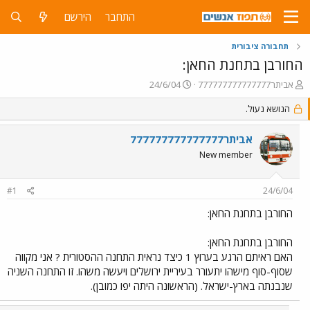
התחבר
הירשם
תחבורה ציבורית
החורבן בתחנת החאן:
פ
פ
אביתר777777777777777
24/6/04
ו
ו
ת
הנושא נעול.
ר
ח
ס
ה
ם
אביתר777777777777777
נ
ב
New member
ו
ת
ש
א
א
ר
#1
24/6/04
י
ך
החורבן בתחנת החאן:
החורבן בתחנת החאן:
האם ראיתם הרגע בערוץ 1 כיצד נראית התחנה ההסטורית ? אני מקווה
שסוף-סוף מישהו יתעורר בעיריית ירושלים ויעשה משהו. זו התחנה השניה
שנבנתה בארץ-ישראל. (הראשונה היתה יפו כמובן).