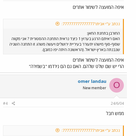
איפה המועצה לשימור אתרים
נכתב ע"י אביתר777777777777777:
החורבן בתחנת החאן:
האם ראיתם הרגע בערוץ 1 כיצד נראית התחנה ההסטורית ? אני מקווה
שסוף-סוף מישהו יתעורר בעיריית ירושלים ויעשה משהו. זו התחנה השניה
שנבנתה בארץ-ישראל. (הראשונה היתה יפו כמובן).
איפה המועצה לשימור אתרים
הרי יש שם שלט שלהם. האם גם הם נירדמו "בשמירה"
omer landau
O
New member
#4
24/6/04
ממש חבל
נכתב ע"י אביתר777777777777777: