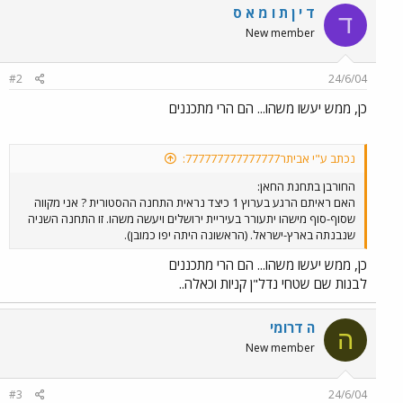
ד י ן ת ו מ א ס
ד
New member
#2
24/6/04
כן, ממש יעשו משהו... הם הרי מתכננים
נכתב ע"י אביתר777777777777777:
החורבן בתחנת החאן:
האם ראיתם הרגע בערוץ 1 כיצד נראית התחנה ההסטורית ? אני מקווה
שסוף-סוף מישהו יתעורר בעיריית ירושלים ויעשה משהו. זו התחנה השניה
שנבנתה בארץ-ישראל. (הראשונה היתה יפו כמובן).
כן, ממש יעשו משהו... הם הרי מתכננים
לבנות שם שטחי נדל"ן קניות וכאלה..
ה דרומי
ה
New member
#3
24/6/04