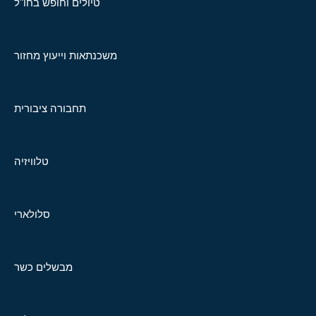
טיולים וחופש בחו"ל
משכנתאות וייעוץ מחזור
תחבורה ציבורית
טלוויזיה
סלולארי
מבשלים כשר