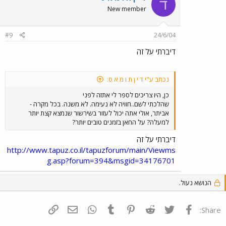
ד
New member
#9
24/6/04
דיברתי על זה
נכתב ע"י ד י ן ת ו מ א ס:
כן, היו צריכים לספר לי אתזה לפני
שהלכתי לשם..חוויה לא נעימה. לא משנה. בכל מקרה -
אביתר, אולי אתה יכול לעזור בשירשור שנמצא קצת יותר
למעלה? על החאן בזמנים טובים יותר?
דיברתי על זה
http://www.tapuz.co.il/tapuzforum/main/Viewms
g.asp?forum=394&msgid=34176701
הנושא נעול.
פייסבוק
Twitter
Reddit
Pinterest
Tumblr
WhatsApp
דואר אלקטרוני
הוסף קישור
Share: