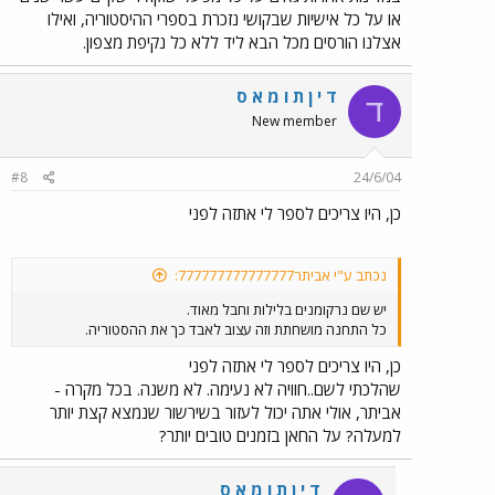
או על כל אישיות שבקושי נזכרת בספרי ההיסטוריה, ואילו
אצלנו הורסים מכל הבא ליד ללא כל נקיפת מצפון.
ד י ן ת ו מ א ס
ד
New member
#8
24/6/04
כן, היו צריכים לספר לי אתזה לפני
נכתב ע"י אביתר777777777777777:
יש שם נרקומנים בלילות וחבל מאוד.
כל התחנה מושחתת וזה עצוב לאבד כך את ההסטוריה.
כן, היו צריכים לספר לי אתזה לפני
שהלכתי לשם..חוויה לא נעימה. לא משנה. בכל מקרה -
אביתר, אולי אתה יכול לעזור בשירשור שנמצא קצת יותר
למעלה? על החאן בזמנים טובים יותר?
ד י ן ת ו מ א ס