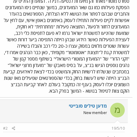
ספורט מוטורי מאחר והן מיועדות לנסיעה רגילה . המועדון החליט על
הפסקת פעילותו כמו גם שאר המועדונים, במשך שנתיים ניסו המועדונים
והחברים שבהם לפתור את הנושא ללא הצלחה, הספורטאים בהעדר
אפשרות לקיים פעילות התחילו לעסוק באימונים באופן אישי, עם לחץ על
המועדונים לחזור ולפעול, התוצאה פעילות "מחתרתית" לא חוקית,
שמועות שהיגיעו למשטרת ישראל גרמו לא פעם לתפיסת כלי רכב,
לעצירת הפעילות כאשר הידוע שבהן הייתה התפיסה ביער דורות כאשר
עשרות שוטרים מלווים במסוק עצרו כ-20 כלי רכב והובלו בשיירה
למשטרת ק.גת ל"תצוגת "אוטומוטור" מקומית", כאן כבר הנהגים אמרו די,
"זקני הדור" של "המועדון המוטורי הישראלי" בשיתוף מספר קטן של
נהגים נוספים הגישו בג"צ, על בסיס מאבקו של "מועדון מרוצי ישראל"
במכתבים שנשלחו לרשויות החוק והמשפט בכדי לצאת לאירועים. קביעת
הבג"צ הייתה שיש לעשות בחוק בכדי שהספורטאים שפעילים מאז שנות
השמונים יוכלו לעסוק בענף זה כמקובל בעולם. לאחר קביעת הבג"צ
הוקם צוות לטיפול בנושא - המשך בפרק הבא.
מדען טילים סובייטי
מ
New member
#2
19/5/10