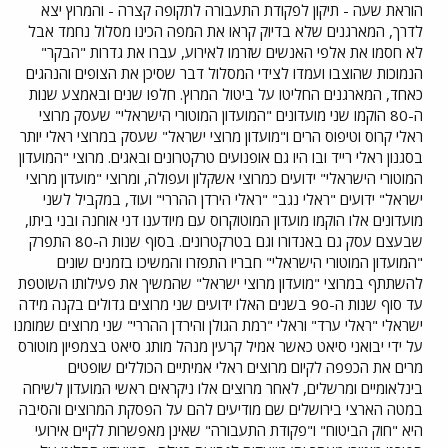
הוראת שעה - תיקון לפקודת התעבורה לתקופה קצרה - והמרוץ יצא
לדרך, המארגנים שלא בדיוק קראו את המפה הכינו מסלול נחמד אבל
לא חסמו את אלפי האנשים שזרמו לאירוע, עברו את גדרות "הבקר"
הנמוכות שהוצבו ועמדו לצידי המסלול דבר שסיכן את הצופים והנהגים
כאחד, המארגנים החליטו על ביטול המרוץ. חלפו שנים ובאמצע שנות
ה-80 הוקמו שני מועדונים "המועדון המוטורי הישראלי" שעסק מרוצי
ראלי קרוס וטיפוס הרים ו"מועדון מרוצי ישראל" שעסק במרוצי ראלי יותר
בסגנון ראלי רייד ובו היו גם אופנועים טרקטרונים ובאגים. מרוצי "המועדון
המוטורי הישראלי" ידועים כמרוצי אשקלון ועפולה, ומרוצי "מועדון מרוצי
ישראל" ידועים "ראלי נגב" "ראלי הירדן ההררי" ועוד, במקביל לשני
מועדונים אלו הוקמו מועדון המוטוקרוס עם מיודענו דני אוחנה ובני ביתו,
שבעצם עסק גם באנדורו וגם בטרקטרונים. בסוף שנות ה-80 התפרק
"המועדון המוטורי הישראלי" חבריו התפזרו והמשיכו בזמנים שונים
להשתתף במרוצי "מועדון מרוצי ישראל" שהמשיך את פעילותו השוטפת
עד סוף שנות ה-90 בשנים האלו ידועים שני מרוצים גדולים בקנה מידה
ישראלי "ראלי ערד" וראלי "רמת הגולן והירדן ההררי" שני מרוצים שמומנו
על ידי יבואני סיאט כאשר אמיל קרעין מנהל מותג סיאט בצמפיון מוטורס
מרים את הכפפה לקיום מרוצים ראלי אמיתיים הכוללים שופטים
בינלאומיים ומרשלים, לאחר מרוצים אלו ניקראים ראשי המועדון לשיחה
במטה הארצי בירושלים שם מודיעים להם על הפסקת המרוצים והסיבה
היא "חוק הביטוח" ו"פקודת התעבורה" שאינן מאפשרות לקיים אירועי