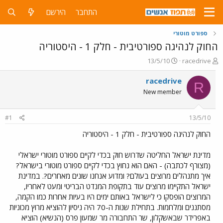
התחבר
הירשם
ספורט מוטורי
החוק לנהיגה ספורטיבית - חלק 1 - היסטוריה
פ
פ
13/5/10
racedrive
ו
ו
ת
ר
racedrive
R
ח
ס
New member
ה
ם
נ
ב
ו
ת
#1
13/5/10
ש
א
א
ר
החוק לנהיגה ספורטיבית - חלק 1 - היסטוריה
י
ך
מדינת ישראל החליטה שדרוש חוק בכדי לקיים ספורט מוטורי ישראלי
(מצורף לכתבה) - האם הוא נחוץ בכדי לקיים ספורט מוטורי בישראל?
איך מתנהלים מרוצים בעולם? ומדוע אנחנו שונים מאחרים?. במדינת
ישראל התקיימו מרוצים עוד בתקופת המנדט הבריטי ומעט לאחריו,
המרוצים הופסקו כי לישראל באותם ימים היו בעיות אחרות כמו הקמה,
מסתננים ומלחמות. בתחילת שנות ה-70 היה ניסיון להוציא מרוץ מכוניות
באפרידר שבאשקלון, שר התחבורה מר שמעון פרס (הנשיא) הוציא