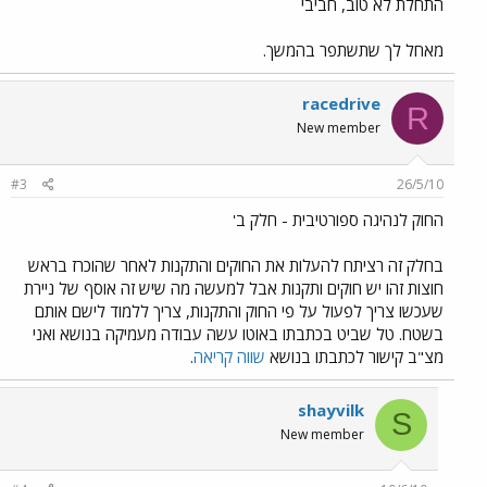
התחלת לא טוב, חביבי
מאחל לך שתשתפר בהמשך.
racedrive
R
New member
#3
26/5/10
החוק לנהיגה ספורטיבית - חלק ב'
בחלק זה רציתח להעלות את החוקים והתקנות לאחר שהוכרז בראש
חוצות זהו יש חוקים ותקנות אבל למעשה מה שיש זה אוסף של ניירת
שעכשו צריך לפעול על פי החוק והתקנות, צריך ללמוד לישם אותם
בשטח. טל שביט בכתבתו באוטו עשה עבודה מעמיקה בנושא ואני
מצ"ב קישור לכתבתו בנושא
שווה קריאה
.
shayvilk
S
New member