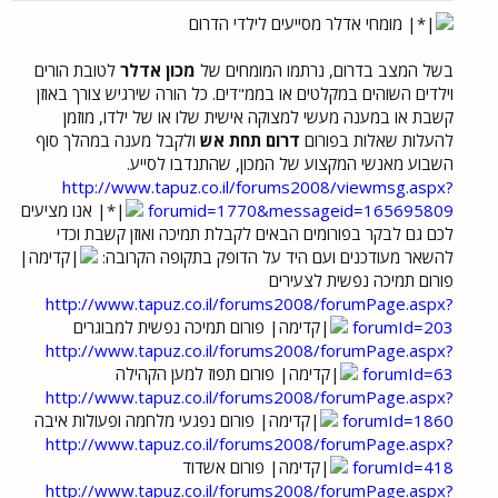
מומחי אדלר מסייעים לילדי הדרום
בשל המצב בדרום, נרתמו המומחים של
מכון אדלר
לטובת הורים
וילדים השוהים במקלטים או בממ"דים. כל הורה שירגיש צורך באוזן
קשבת או במענה מעשי למצוקה אישית שלו או של ילדו, מוזמן
להעלות שאלות בפורום
דרום תחת אש
ולקבל מענה במהלך סוף
השבוע מאנשי המקצוע של המכון, שהתנדבו לסייע.
http://www.tapuz.co.il/forums2008/viewmsg.aspx?
forumid=1770&messageid=165695809
אנו מציעים
לכם גם לבקר בפורומים הבאים לקבלת תמיכה ואוזן קשבת וכדי
להשאר מעודכנים ועם היד על הדופק בתקופה הקרובה:
פורום תמיכה נפשית לצעירים
http://www.tapuz.co.il/forums2008/forumPage.aspx?
forumId=203
פורום תמיכה נפשית למבוגרים
http://www.tapuz.co.il/forums2008/forumPage.aspx?
forumId=63
פורום תפוז למען הקהילה
http://www.tapuz.co.il/forums2008/forumPage.aspx?
forumId=1860
פורום נפגעי מלחמה ופעולות איבה
http://www.tapuz.co.il/forums2008/forumPage.aspx?
forumId=418
פורום אשדוד
http://www.tapuz.co.il/forums2008/forumPage.aspx?