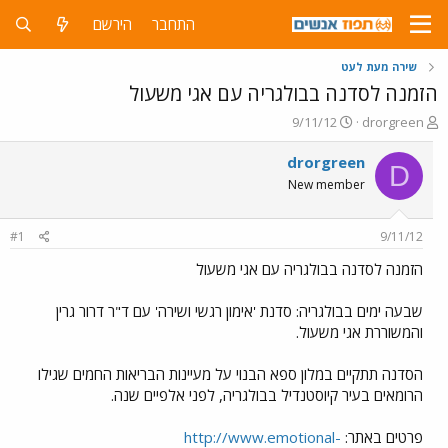
התחבר
הירשם
שירה מעת לעט
הזמנה לסדנה בבולגריה עם אגי משעול
פ
פ
9/11/12
drorgreen
ו
ו
ת
ר
drorgreen
D
ח
ס
New member
ה
ם
נ
ב
ו
ת
#1
9/11/12
ש
א
א
ר
הזמנה לסדנה בבולגריה עם אגי משעול
י
ך
שבעה ימים בבולגריה: סדנת 'אימון רגשי ושירה' עם ד"ר דרור גרין
והמשוררת אגי משעול.
הסדנה תתקיים במלון ספא הבנוי על מעיינות הבריאות החמים שגילו
הרומאים בעיר קיוסטנדיל בבולגריה, לפני אלפיים שנה.
פרטים באתר:
http://www.emotional-