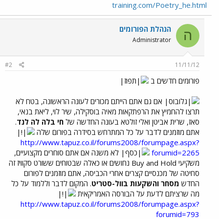
training.com/Poetry_he.html
הנהלת הפורומים
ה
Administrator
#2
11/11/12
פורומים חדשים ב
אם גם אתם הייתם מכורים לעונה הראשונה, בטח לא
תרצו להחמיץ את הרפתקאות מאיה בוסקילה, שיר לוי, ליאת בנאי,
סאז, שרית אביטן ואלי זולטא בעונה החדשה של
חי בלה לה לנד
.
אתם מוזמנים לדבר על כל המתרחש בסידרה בפורום שלה
http://www.tapuz.co.il/forums2008/forumpage.aspx?
forumid=2265
לא משנה אם אתם סוחרים מקצועיים,
משקיעי Buy and Hold נחושים או כאלה שבטוחים ששורט סקוויז זה
סחיטה של מכנסיים קצרים אחרי הכביסה, אתם מוזמנים לפורום
החדש
מסחר והשקעות בוול-סטריט
. המקום לדבר וללמוד על כל
מה שרציתם לדעת על הבורסה האמריקאית
http://www.tapuz.co.il/forums2008/forumpage.aspx?
forumid=793