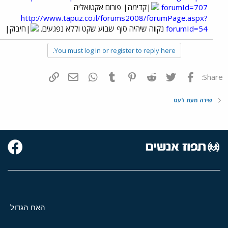
forumId=707
פורום אקטואליה
http://www.tapuz.co.il/forums2008/forumPage.aspx?
forumId=54
נקווה שיהיה סוף שבוע שקט וללא נפגעים.
You must log in or register to reply here.
פייסבוק
Twitter
Reddit
Pinterest
Tumblr
WhatsApp
דואר אלקטרוני
הוסף קישור
Share:
שירה מעת לעט
האח הגדול