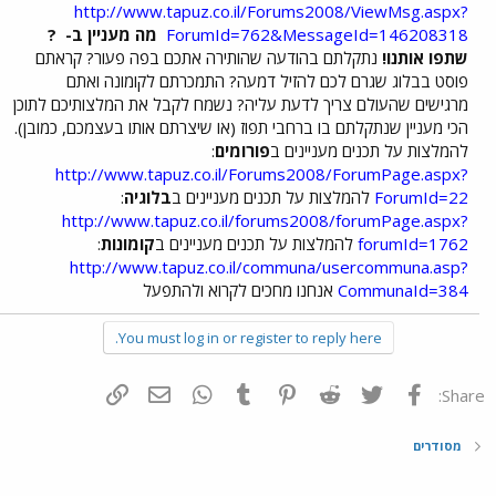
http://www.tapuz.co.il/Forums2008/ViewMsg.aspx?
ForumId=762&MessageId=146208318
מה מעניין ב-
?
שתפו אותנו!
נתקלתם בהודעה שהותירה אתכם בפה פעור? קראתם
פוסט בבלוג שגרם לכם להזיל דמעה? התמכרתם לקומונה ואתם
מרגישים שהעולם צריך לדעת עליה? נשמח לקבל את המלצותיכם לתוכן
הכי מעניין שנתקלתם בו ברחבי תפוז (או שיצרתם אותו בעצמכם, כמובן).
להמלצות על תכנים מעניינים ב
פורומים
:
http://www.tapuz.co.il/Forums2008/ForumPage.aspx?
ForumId=22
להמלצות על תכנים מעניינים ב
בלוגיה
:
http://www.tapuz.co.il/forums2008/forumPage.aspx?
forumId=1762
להמלצות על תכנים מעניינים ב
קומונות
:
http://www.tapuz.co.il/communa/usercommuna.asp?
CommunaId=384
אנחנו מחכים לקרוא ולהתפעל
You must log in or register to reply here.
פייסבוק
Twitter
Reddit
Pinterest
Tumblr
WhatsApp
דואר אלקטרוני
הוסף קישור
Share:
מסודרים