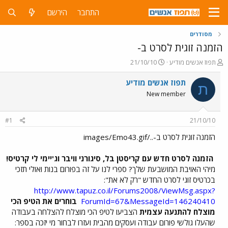
התחבר
הירשם
מסודרים
הזמנה זוגית לסרט ב-
פ
פ
תפוז אנשים מודיע
21/10/10
ו
ו
ת
ר
תפוז אנשים מודיע
ת
ח
ס
New member
ה
ם
נ
ב
ו
ת
#1
21/10/10
ש
א
א
ר
הזמנה זוגית לסרט ב-../images/Emo43.gif
י
ך
הזמנה לסרט חדש עם קריסטן בל, סיגורני וויבר וג'יימי לי קרטיס!
מיהי האויבת המושבעת שלך? ספרי לנו על זה בפורום בנות ואולי תזכי
בכרטיס זוגי לסרט החדש "רק לא את":
http://www.tapuz.co.il/Forums2008/ViewMsg.aspx?
ForumId=67&MessageId=146240410
בוחרים את הטיפ הכי
מוצלח להתנעה עצמית
הצביעו לטיפ הכי מוצלח להצלחה בעבודה
שהעלו גולשי פורום עבודה ועסקים מהבית ועזרו לבחור מי יזכה בספר: