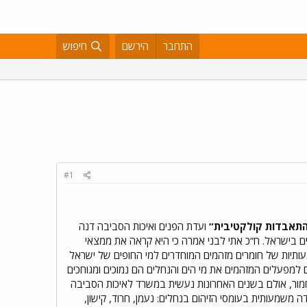
התחבר
הירשם
חיפוש
#1
י התאבדות קולקטיבית”
ועדת הפנים ואיכות הסביבה דנה
ים בישראל. ח”כ אתי לבני אמרה כי היא קראה את ממצאי
מעותיות של חומרים מזהמים המוחדרים למי החופים של ישראל
ם למפעלים המזהמים את מי הים והנחלים הם נמוכים ומגוחכים
הוא אכן חמור, אולם בשנים האחרונות נעשית במשרד לאיכות הסביבה
ריד את כמות הזיהום במי הים והנחלים. בין השנים 1994 ל- 2004 מסתמנת ירידה משמעותית בעומסי הזיהום בנחלים: נעמן, חרוד, קישון,