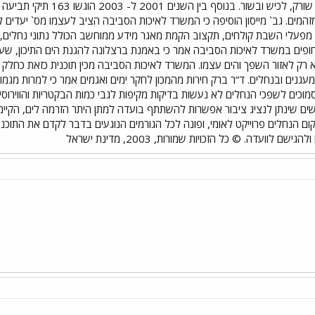
חדרה, אלכסנדר, פולג, ירקון, 
מפעלי השבת קולחים, תקצוב הקמת מאגר מידע ממוחשב הכולל נתוני נחלים, ש
חופים במשרד לאיכות הסביבה אמר כי באמנת ברצלונה להגנת הים התיכון, שע
לא רק לאזור השפך והים עצמו. המשרד לאיכות הסביבה מכין תוכנית כזאת כח
עגנים ובנחלים. ד”ר ברק חירות מהמכון לחקר ימים ואגמים אמר כי למרות מ
מוכים לשפכי הנחלים לא נעשות בדיקות מקיפות לגבי כמות הבקטריות והווירוסים 
שים שינתן לנציג ציבור אפשרות להשתתף בועדה למתן היתר הזרמה לים, הקיימ
ום הנחלים פרוייקט לאומי, ופונה לכל הגורמים הנוגעים בדבר לקדם את התוכ
לוועדה. © כל הזכויות שמורות, 2003, מדינת ישראל