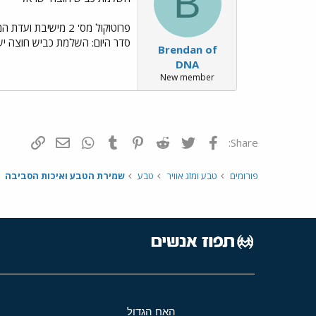
B
סדר היום: השלמת כביש חוצה ישר
Brendan of
DNA
New member
פייסבוק
Twitter
Reddit
Pinterest
Tumblr
WhatsApp
דואר אלקטרונ
הוסף קי
Share:
פורומים
טבע ומזג אוויר
טבע
שמירת הטבע ואיכות הסביבה
האח הגדול