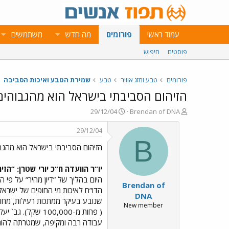
עמוד ראשי
פורומים
מה חדש
משתמשים
פוסטים
חיפוש
פורומים
טבע ומזג אוויר
טבע
שמירת הטבע ואיכות הסביבה
הזיהום הסביבתי בישראל הוא מהגבוהים
פ
פ
29/12/04
Brendan of DNA
ו
ו
ת
ר
29/12/04
ח
ס
B
הזיהום הסביבתי בישראל הוא מהגב
ה
ם
נ
ב
ו
ת
יו”ר הוועדה ח”כ יורי שטרן: ”ה
ש
א
היום בהליך של ”דיון מהיר” על פי
Brendan of
א
ר
הדו”ח לאיכות מי החופים של ישראל
י
DNA
שנובע בעיקר ממתכות רעילות, מחומ
ך
New member
( פחות מ-00,000