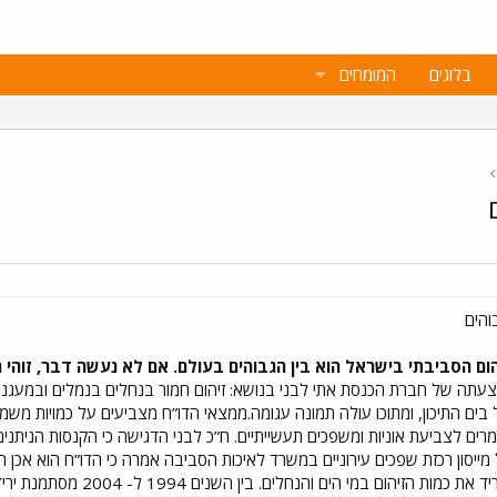
בלוגים
המומחים
והים
זיהום הסביבתי בישראל הוא בין הגבוהים בעולם. אם לא נעשה דבר, זוה
 הצעתה של חברת הכנסת אתי לבני בנושא: זיהום חמור בנחלים בנמלים ובמעגנ
 בים התיכון, ומתוכו עולה תמונה עגומה.ממצאי הדו”ח מצביעים על כמויות מש
רים לצביעת אוניות ומשפכים תעשייתיים. ח”כ לבני הדגישה כי הקנסות הניתני
1 שקל). גב` יעל מייסון רכזת שפכים עירוניים במשרד לאיכות הסביבה אמרה כי הדו”ח 
עבודה רבה ומקיפה, שמטרתה להו