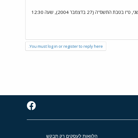
פרוטוקול מס' 2 מישיבת ועדת המשנה של ועדת הכלכלה לעניין הפעלת כביש חוצה ישראל והמשך סלילתו יום שני, ט"ו בטבת התשס"ה (27 בדצמבר 2004), שעה 12:30
You must log in or register to reply here.
הלוואות לעסקים רק תבקש