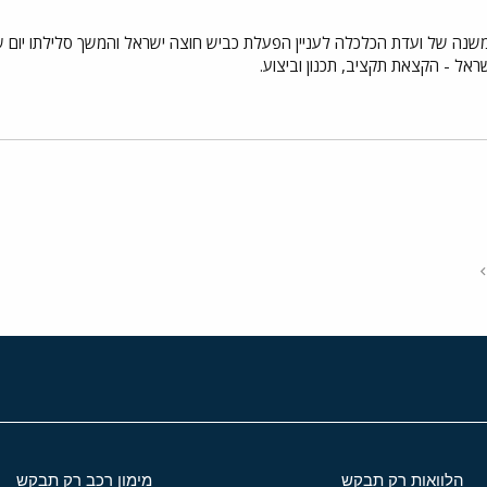
אל - הקצאת תקציב, תכנון וביצוע.
י
שור
הלוואות רק תבקש
מימון רכב רק תבקש