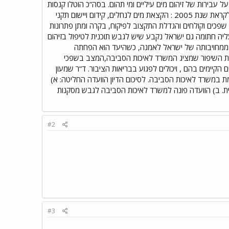
אילון, שורק, לכיש ובשור. בנוסף בין השנים 2001 ל- 2003 הוגשו 163 תיקי תביעה על עבירות של זיהום מים עיליים ומי תהום. בסה”כ הוטלו קנסות
בשיעור של תשעה מיליון שקל על מזהמים. גב` מייסון הוסיפה כי המשרד לאיכות הסביבה הציב לעצמו מס` יעדים לקראת שנת 2005 : הקצאת מים לנחלים, קידום ויישום תקני
פכים וקולחים והגדלת התקצוב לפיקוח, בקרה ומתן פתרונות
ליה חתומה גם ישראל נקבע שיש לגבש תוכנית לטיפול בזיהום
לק ממחויבותה של ישראל לאמנה, כשהיעד הוא הפחתה
גמות השיפור שמציג המשרד לאיכות הסביבה,המצב בשפכי
הקיימים בהם , ויכולים לפגוע בבריאות הציבור. ד”ר שמעון
ת במשרד לאיכות הסביבה. לסיכום הדיון הוועדה החליטה: א)
נית. ב) הוועדה פונה למשרד לאיכות הסביבה לגבש מסקנות
#2
#3