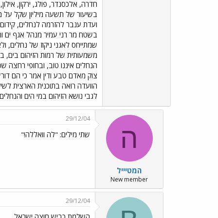
ועדת ענבר להזרמה לנחלים, קידום 
בשטח מר רני עמיר מנהל אגף ים ו
שמתייחס לאגני ניקוז של נחלים, ו
משמעותית של רמות הזיהום בים, במ
הנחלים איננו טוב, ובחופי רחצה שס
צוק מאדם טבע ודין אמר כי הם דור
הוועדה רואה בתוכנית הארצית לשיק
לגבי נושא הזיהום במי הים והנחלים ולהגישם 
29/12/04
ה
שתי מילים: "לה וואללה!"
המטיייל
New member
29/12/04
השלמת כביש חוצה ישראל