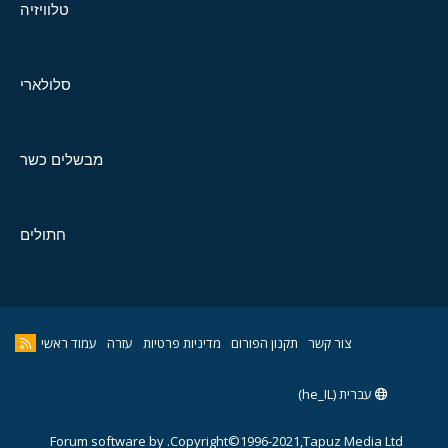
טלוויזיה
סלולארי
מבשלים כשר
חתולים
צור קשר
תקנון הפורום
מדיניות פרטיות
עזרה
עמוד ראשי
עברית (he_IL)
Forum software by
Copyright©1996-2021,Tapuz Media Ltd.