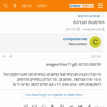
התחבר
הירשם
אינטרנט-דפדפנים
הזדמנות חברה!!
פ
פ
20/1/03
computers4u
ו
ו
ת
ר
computers4u
C
ח
ס
New member
ה
ם
נ
ב
ו
ת
#1
20/1/03
ש
א
א
ר
הזדמנות חברה!!../images/Emo77.gif
י
ך
היי חברה מבצע מגניב!!!! חנות מחשבים במחירים חצי חינם דיסקים החל
מ 10 ש"ח מצלמות , מחשבים , וכל הכלים במחירים מדהימים
להתקשרות חייגו : 177-399-054 וגם יכולים לכתוב הודעה לי פו
You must log in or register to reply here.
פייסבוק
Twitter
Reddit
Pinterest
Tumblr
WhatsApp
דואר אלקטרוני
הוסף קישור
Share: