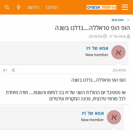
התחבר
הירשם
מתכונים
הופ הופ טראללה....גדלנו בשנה
פ
פ
אמא של זיו
25/4/04
ו
ו
ת
ר
אמא של זיו
א
ח
ס
New member
ה
ם
נ
ב
ו
ת
#1
25/4/04
ש
א
א
ר
הופ הופ טראללה....גדלנו בשנה
י
ך
אז פסטיבל יום ההולדת השני של זיו בה לסיומו והעוגות..... תודה מיוחדת
לכל מורותי טלכצית, פנינה המקורית וטלטלים
אמא של זיו
א
New member