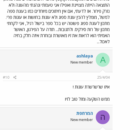
התוצאה הייתה מצויינת ואפילו אני טעמתי ונהנתי מהעוגה ולא
נזרק פירור. אז לדעתי, אם אין חיתוכים מיוחדים כמו בעוגת ספה
למשל, מומלץ להכין עוגת ספוג ולא עוגות בחושות או עוגות פרי.
מתכון לעוגת ספוג פשוטה יש בכל ספר בישול רגיל, אני לקחתי
מתכון של רות סירקיס. ולתגובות... תודה על הפירגון, האושר
האמיתי הוא לראות את זיו מאושרת ובוחרת איזה חלק בחיה
לאכול...
ashlaya
A
New member
#10
25/4/04
איזו שרשרשרת עוגות !
ממש השקעה ומזל טוב לזיו
המרחפת
ה
New member