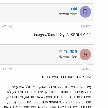
r66
R
New member
#7
25/4/04
Y Y Y איזה יופי ../images/Emo140.gif
אמא של זיו
א
New member
#8
25/4/04
ועכשיו אחרי שאני כבר ממש מיומנת
(את העוגה האחרונה עשיתי ב- 40דק', לא כולל אפיה) יש לי
כמה מסקנות: 1. עוגות בחושות הן פשוט אסון, ניסיתי כמה, לא
משנה כמה הרטבתי, הן היו ממש לא אכילות, ואז, שמחה רבה,
פסח בה, לקחתי צ'אנס ואפיתי עוגת בסיס כעוגת תופין (ספוג,
טהרת הביצים המוקצפות וקוקוס) כאשר השתמשתי בעוגה כזאת,