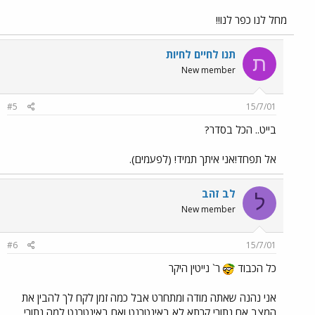
מחל לנו כפר לנו!!
תנו לחיים לחיות
ת
New member
#5
15/7/01
בייט.. הכל בסדר?
אל תפחד!אני איתך תמיד! (לפעמים).
לב זהב
ל
New member
#6
15/7/01
כל הכבוד
ר` נייטין היקר
אני נהנה שאתה מודה ומתחרט אבל כמה זמן לקח לך להבין את
המצב אם נתורי קרתא לא באינטרנט ואם באינטרנט למה נתורי