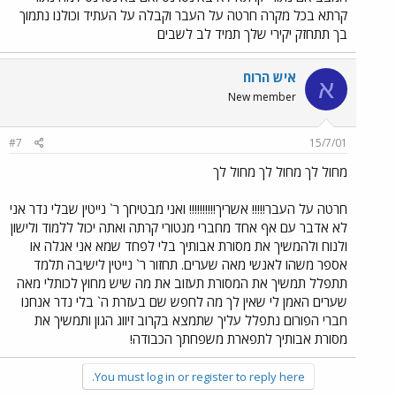
קרתא בכל מקרה חרטה על העבר וקבלה על העתיד וכולנו נתמוך
בך תתחזק יקירי שלך תמיד לב לשבים
איש הרוח
א
New member
#7
15/7/01
מחול לך מחול לך מחול לך
חרטה על העבר!!!!! אשריך!!!!!!!!!! ואני מבטיחך ר` נייטין שבלי נדר אני
לא אדבר עם אף אחד מחברי מנטורי קרתה ואתה יכול ללמוד ולישון
ולנוח ולהמשיך את מסורת אבותיך בלי לפחד שמא אני אגלה או
אספר משהו לאנשי מאה שערים. תחזור ר` נייטין לישיבה תלמד
תתפלל תמשיך את המסורת תעזוב את מה שיש מחוץ לכותלי מאה
שערים האמן לי שאין לך מה לחפש שם בעזרת ה` בלי נדר אנחנו
חברי הפורום נתפלל עליך שתמצא בקרוב זיווג הגון ותמשיך את
מסורת אבותיך לתפארת משפחתך הכבודה!
You must log in or register to reply here.