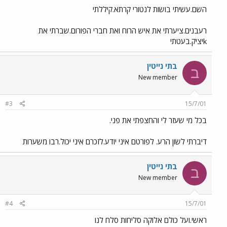
השם.עשיתי בושות לנטורי קרתא.קיללתי
רעבנים.ציערתי את איש הרוח ואת חברי הפורום.שברתי את
kיציק.בעטתי
בתי נייטין
ב
New member
#3
15/7/01
בכל מי שעזר לי והחצפתי את פני.
דיברתי לשון הרע. לפורטם איני יודע.לזכרם איני יכול.רבו משערות
בתי נייטין
ב
New member
#4
15/7/01
ראשי.ועל כולם אלוקה סליחות סלח לנו