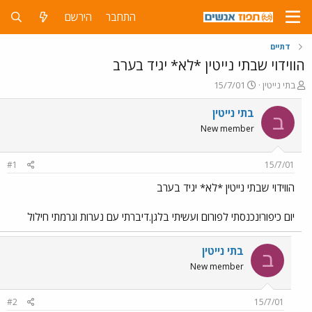
התחבר
הירשם
דתיים
הווידוי שבתי נייטין *לא* יגיד בערב
פ
פ
בתי נייטין
15/7/01
ו
ו
ת
ר
בתי נייטין
ב
ח
ס
New member
ה
ם
נ
ב
ו
ת
#1
15/7/01
ש
א
א
ר
הווידוי שבתי נייטין *לא* יגיד בערב
י
ך
יום כיפור!נכנסתי לפורום ועשיתי בלגן.דיברתי עם נערות וגרמתי חילול
בתי נייטין
ב
New member
#2
15/7/01