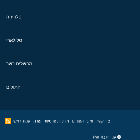
טלוויזיה
סלולארי
מבשלים כשר
חתולים
צור קשר
תקנון הפורום
מדיניות פרטיות
עזרה
עמוד ראשי
עברית (he_IL)