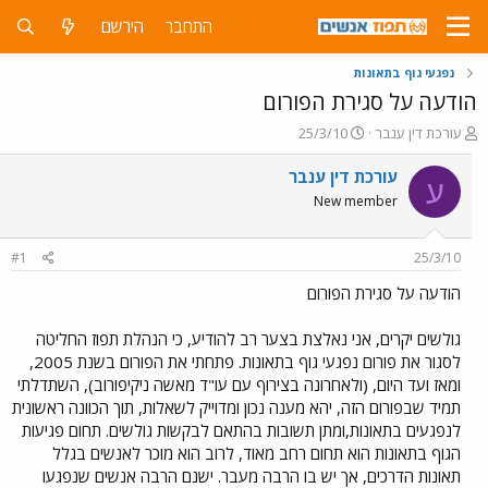
התחבר
הירשם
נפגעי גוף בתאונות
הודעה על סגירת הפורום
פ
פ
עורכת דין ענבר
25/3/10
ו
ו
ת
ר
עורכת דין ענבר
ע
ח
ס
New member
ה
ם
נ
ב
ו
ת
#1
25/3/10
ש
א
א
ר
הודעה על סגירת הפורום
י
ך
גולשים יקרים, אני נאלצת בצער רב להודיע, כי הנהלת תפוז החליטה
לסגור את פורום נפגעי גוף בתאונות. פתחתי את הפורום בשנת 2005,
ומאז ועד היום, (ולאחרונה בצירוף עם עו"ד מאשה ניקיפורוב), השתדלתי
תמיד שבפורום הזה, יהא מענה נכון ומדוייק לשאלות, תוך הכוונה ראשונית
לנפגעים בתאונות,ומתן תשובות בהתאם לבקשות גולשים. תחום פגיעות
הגוף בתאונות הוא תחום רחב מאוד, לרוב הוא מוכר לאנשים בגלל
תאונות הדרכים, אך יש בו הרבה מעבר. ישנם הרבה אנשים שנפגעו