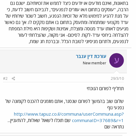
בתאונות, ואינם מודעים או יודעים כיצד לממש את זכויותיהם. ישנם גם
הרבה, "עוסקים בתחום ו/או עוזרים לנפגעים", לגביהם חשוב לדעת, כי
על מנת להגיע למימוש מלא של זכויות הנפגע, חשוב לשכור שירותיו של
עו"ד מקצועי שמתמחה ומתעסק בתחום בו אתם נזקקים לו. אך גם כאשר
מגיעים לאותו עו"ד מנוסה ומוצלח, אמינות ושקיפות היא מילת המפתח
להצלחה ביחסי עו"ד-לקוח. לסיכום- אני מקווה, שהצלחתי לעזור
לנפגעים, ולתרום מניסיוני לטובת הכלל. ובברכת חג שמח,
עורכת דין ענבר
ע
New member
#2
29/3/10
תחליף לפורום הנוכחי
שלום שוב בהמשך לפורום שנסגר, אתם מוזמנים להכנס לקומונה של
נפגעי גוף
http://www.tapuz.co.il/communa/userCommuna.asp?
communaID=37689&r=1
שם תוכלו לשאול שאלות, להתעניין...
נתראה שם