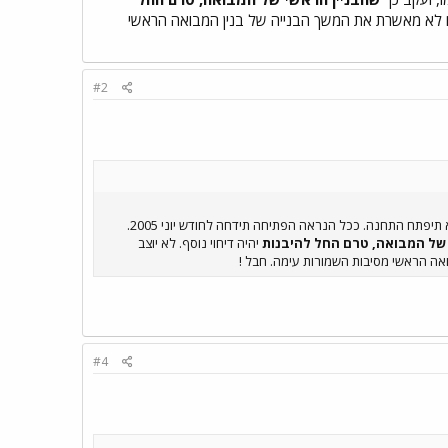
שלים לא מאשרת את המשך הבנייה של בנין המבואה הראשי
#2
למרות כל אשר נאמר כאן, לאור בדיקה מקיפה שלי בשטח, במהלך הימים האחרונים, הריני להודיעכם שגם באפריל 2005 לא תיפתח התחנה. ככל הנראה הפתיחה תידחה לחודש יוני 2005.
של המבואה, טרם החל להיבנות
יהיה דיחוי נוסף. לא יוצב
ואה הראשי מסיבות השמורות עימה. חבל !
#4