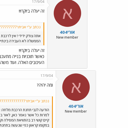
17/9/04
א
זה יעלה ביוקר!!!
נכתב ע"י אביתר777777777777777:
אורי404
אתה צודק ידידי ! אין לרכבת 
New member
הממשלה לא העבירה בינתיים
זה יעלה ביוקר!!!
כאשר תוכניות בנייה מתעכב
העיכובים האלה. ועוד משהו
17/9/04
א
ומה יהיה?
נכתב ע"י אביתר777777777777777:
אורי404
הודעה לגבי תחנת הרכבת מלחה:
New member
קיים קושי רב בהתוויאת המסילה ו
במקומו קראוון כפי שנעשה בתחנת 