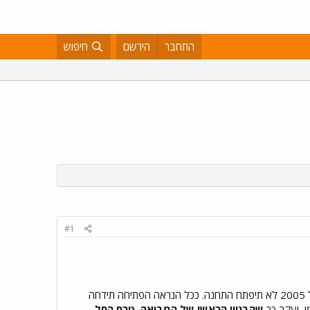
התחבר
הירשם
חיפוש
#1
למרות כל אשר נאמר כאן, לאור בדיקה מקיפה שלי בשטח, במהלך הימים האחרונים, הריני להודיעכם שגם באפריל 2005 לא תיפתח התחנה. ככל הנראה הפתיחה תידחה
שהבניין הראשי של המבואה, טרם החל