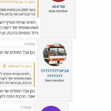
נכתב ע"י אביתר777777777777777:
אורי404
בסוף 2005 או במחצית 2006. אין כסף
New member
וכל הבבלאט הזה על 24 מיליארד ש"ח זה בינתיים בגדר חלום שהתייבש... גם אני וגם הרכבת ממתינים כמוך, לראות מתי יתנו לרכבת את הכסף שאין...
, למרות שהייתי מעדיף לש
משהו אופטימי יותר לשנה ה
גידול הנוסעים ברכבת, מן 
17/9/04
נכון אבל התחלפו שרי תח
נכתב ע"י אורי404:
אביתר77777777
, למרות שהייתי מעדיף ל
7777777
משהו אופטימי יותר לשנה
New member
ברכבת, מן הראוי היה לה
נכון אבל התחלפו שרי תח
אוצר, הרכבת הפכה לחברה
17/9/04