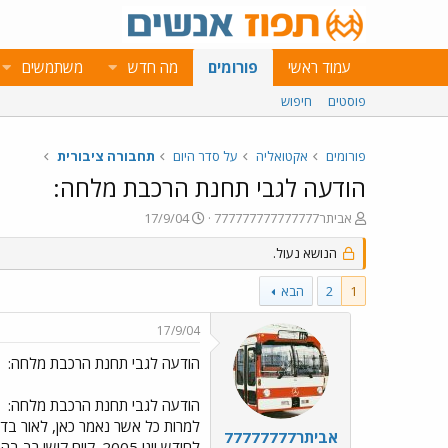
עמוד ראשי
פורומים
מה חדש
משתמשים
פוסטים
חיפוש
פורומים
אקטואליה
על סדר היום
תחבורה ציבורית
הודעה לגבי תחנת הרכבת מלחה:
פ
פ
אביתר777777777777777
17/9/04
ו
ו
ת
הנושא נעול.
ר
ח
ס
ה
ם
1
2
הבא
נ
ב
ו
ת
17/9/04
ש
א
א
ר
הודעה לגבי תחנת הרכבת מלחה:
י
ך
הודעה לגבי תחנת הרכבת מלחה:
אביתר77777777
לחודש יוני 2005. קיים קושי רב בהתוויאת המסילה וקצב ההתקדמות איטי מאוד. עקב מחסור בפועלים במבנה עצמו, ועקב כך