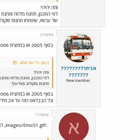
ומה יהיה?
של עכשיו, שיפתחו תחנות סוקולוב
17/9/04
בסוף 2005 או במחצית 2006. אין כסף
נכתב ע"י אורי404:
אביתר77777777
ומה יהיה?
7777777
New member
תחנות סוקולוב ומודיעין?
בסוף 2005 או במחצית 2006. אין כסף
וכל הבבלאט הזה על 24 מיליארד ש"ח זה בינתיים בגדר חלום שהתייבש... גם אני וגם הרכבת ממתינים כמוך, לראות מתי יתנו לרכבת את הכסף שאין...
17/9/04
א
../images/Emo51.gif, למרות שהייתי מעדיף לשמוע