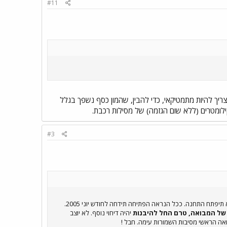
#11
ריך להיות מתמטיקאי, כדי להבין, שהמון כסף נשפך בגלל
ילומטרים (ללא שום הגזמה) של מסילות רכבת.
#3
למרות כל אשר נאמר כאן, לאור בדיקה מקיפה שלי בשטח, במהלך הימים האחרונים, הריני להודיעכם שגם באפריל 2005 לא תיפתח התחנה. ככל הנראה הפתיחה תידחה לחודש יוני 2005.
של המבואה, טרם החל להיבנות
יהיה דיחוי נוסף. לא יוצב
ואה הראשי מסיבות השמורות עימה. חבל !