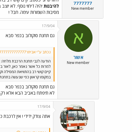
7777777
להיבנות
יהיה דיחוי נוסף. לא יוצ
New member
מסיבות השמורות עימה. חבל !
17/9/04
א
גם תחנת סוקולוב בכפר סבא
נכתב ע"י אביתר777777777777777:
אשור
הודעה לגבי תחנת הרכבת מלחה:
New member
קיים קושי רב בהתוויאת המסילה ו
במקומו קראוון כפי שנעשה בתחנת 
גם תחנת סוקולוב בכפר סבא
לא תיפתח באביב הבא אלא רק ב
17/9/04
אתה צודק ידידי ! אין לרכבת כס