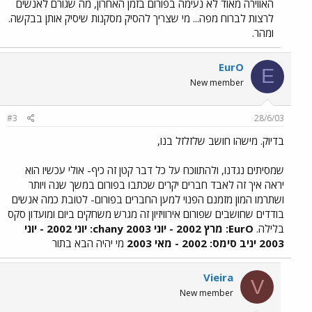
האווירה מאוד לא נעימה בפורום בזמן האחרון, מה שגורם לאנשים
לרצות לברוח מפה... מי שצריך להסיק מסקנות שיסיק אותן בבקשה.
ומהר.
EurO
E
New member
#3
28/6/03
בדיוק. מישהו חושב שלזלזל בנו,
שמסיתים נגדנו, ולהתווכח על כל דבר קטן זה כיף- אולי עכשיו הוא
יראה איך זה לאבד חברים יקרים שכתבו בפורום במשך שנה ויותר
ושתרמו המון מזמנם הפנוי למען החברים בפורום- לטובת כמה אנשים
בודדים שחושבים שפורום אירוויזיון זה מגרש משחקים ביום ומועדון סקס
בלילה.
EurO: מרץ 2002 - יוני 2003
chany: יוני 2002 - יוני
2003
יניב סימס: 2002 - מאי 2003
מי יהיה הבא בתור
Vieira
V
New member