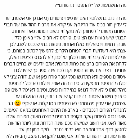
מה המשמעות של "להתפטר מהפורום"?
מה זה ג'וב בתשלום? האם יש פיצוי פיטורים (כי אם כן אני אשמח, יש
לי עדיין חור בכיס עוד מריגה)? אני קורא את מרבית ההודעות של חברי
הפורום (משתדל לפחות) ולא נתקלתי בשום הסתות כאלו ואחרות.
הבנתי שיש בעיות עם הצ'טים, פורמט לא חביב עליי באופן כללי,
שבהן דמויות וירטואליות כאלו ואחרות פוגעות במי שנכנס לשם. לכן
עצתי היא לשלושת חברי הפורום היקרים: להמשיך לכתוב בפורום, כי
אני לפחות לא קיבלתי שום לכלוך עליכם, לא להכנס לצ'טים האלו,
לקחת את הפורום ברצינות פחות תהומית אתם יודעים יש בחיים דברים
אחרים - נצלו את שבוע הספר וקנו לכם איזה ספר כך שיהיו לכם
עיסוקים נוספים ולא תתרגשו מכל עובר פורח כאן או שם. דודה צ'ני לא
יכולה להתפטר מתפקידה, כי דודה זה אופי. ויהלום לא יכול להתפטר
מיהלומותו כי לא יהיה לנו אז במי להיות גאים, וסימס לא יכול לשים פס
כי צריך מישהו שיכתוב בדיחות קרש. אז רבותיי, נא להתעלות על
עצמכם, אני עדיין פה וממני לא נפטרים בכזו קלות. או שכן?!
נ.ב.
למנהלי הפורום הנכבדים - בארבעת הימים האחרונים במעט הפעמים
שאני נכנס לפורום (עקב תקופת מבחנים לחוצה מאוד) הפורום עולה
מאוד לאט. אני חושב שמישהו מכם שינה הגדרות ונתן ליותר הודעות
להטען בדף אחד והמצב הוא בלתי נסבל - לוקח המון זמן עד
שהודעות חברי הפורום עולות. אבקשכם לתקן את המצב (הבעיה לא