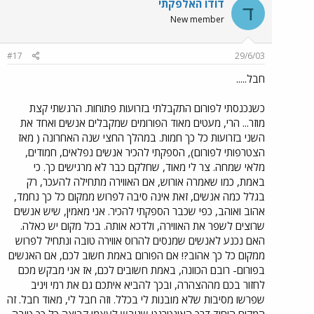
דודו האלפקתי
ד
New member
#17
29/6/03
חבל.....
כשנכנסתי לפורום התקבלתי בזרועות פתוחות. הרגשתי קצת
מוזר... הרי, מעטים מאוד הפורומים שמקבלים אנשים ואחד את
השני בזרועות כל כך חמות. במהלך החצי שנה האחרונה ( מאז
הצטרפותי לפורום), הספקתי להכיר אנשים נפלאים, חמודים,
מלאי שמחה. צר לי מאוד, שחלקם כבר לא מרגישים כך. כי
באמת, כמו שאמרה אורוש, אם האווירה מתחילה להעכר, רק
בגלל כמה אנשים, זאת אינה סיבה לפרוש ממקום כל כך נחמד,
אהוב ואוהב, כפי שכבר הספקתי להכיר. אני מאמין, שיש אנשים
שרוצים לשפר את האווירה, ולדכא אותה. בכל מקום יש כאלה.
האם נכנע לאנשים שמנסים להרוס אווירה טובה ונתחיל לפרוש
ממקום כל כך אהוב?! אם הפורום באמת חשוב לכם, אם האנשים
בפורום- רובם הכוונה, באמת חשובים לכם, אז אני מבקש מכם
לחזור בכם מההצהרה, ובכך להביא איתכם גם את רמי ויניב
שפרשו מסיבות שלא מובנות לי בכלל. וזה חבל לי, מאוד חבל. זה
המקום היחיד דרך האינטרנט שגיבש לעצמו קבוצה כל כך טובה.