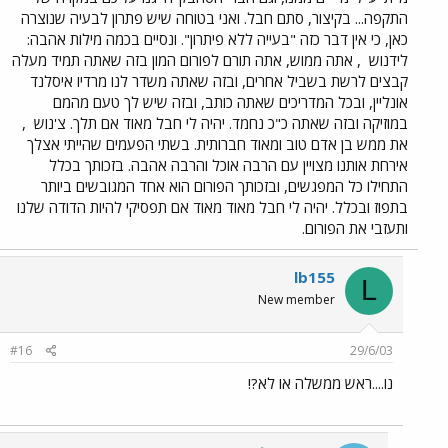
התקפה... בקיצור, סתם חבל. ואני בטוחה שיש פתרון לבעיה שנוצרה
כאן, כי אין דבר כזה "בעייה ללא פיתרון". ונסיים בכמה מילות אהבה:
לידנוש
, אתה ממוש, אתה תורם לפורום המון בזה שאתה תמיד מעלה
קבצים לרשת בשביל אחרים, ובזה שאתה משדר לנו מרדיו איסלנד
אונליין, ובכל המדריכים שאתה כותב, ובזה שיש לך טעם מהמם
במוזיקה ובזה שאתה כ"כ נחמד. יהיה לי חבל מאוד אם תלך. צ'נוש
,
את ממש בן אדם טוב ומאוד חברותית. בשתי הפעמים שהייתי אצלך
אירחת אותנו מצויין עם הרבה אוכל והרבה אהבה. בזכותך בכלל
התחילו כל המפגשים, ובזכותך הפורום הוא אחד המגובשים ביותר
בתפוז ובכלל. יהיה לי חבל מאוד מאוד אם תפסיקי להיות הדודה שלנו
ותעזבי את הפורום.
lb155
L
New member
#16
29/6/03
נו....ראש ממשלה או לא?!