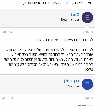
במחשב שלי בדקתי את זה בעוד שני מחשבים נוספים).
EurO
E
New member
#6
28/6/03
לגבי החלק הראשון נדבר על זה במסנג'ר
לגבי החלק השני- בגלל שלחצי מהמנהלים מפריע מאוד שהודעות
עוברות לעמוד הבא, כל ההודעות בנושא מסויים מכל השבוע
האחרון משורשרים לשרשור אחד ענק. אז מן הסתם כל העלייה של
הפורום תהיה איטית יותר, והאצבע תכאב מלגלול 872 ק"מ של
טקסט.
דרך_המלך
ד
Member
#12
28/6/03