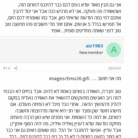
אני גם מבין מאוד שלא נעים לכם כבר להיכנס לפורום הזה,
ושהאווירה פה מעיקה...אני לא מרגיש ככה אבל אני יכול להבין
אתכם לפי כמה הודעות שראיתי כאן, אבל כמו שאמרתי לכם היום,
אל תפרשו בגלל 5 אנשים, אתם יותר מדי חשובים פה! תחשבו טוב
טוב לפני שאתה מחליטים סופית... אופיר
aiz1983
A
New member
#14
28/6/03
מה אני חושב .... ../images/Emo26.gif
טוב חבר'ה, האווירה בפורום באמת לא להיט. אבל בחיים לא הבנתי
למה רוב האנשים מתעקשים להשאיר את האווירה גועלית במקום
להליג ולהמשיך הלאה . אחרי הכל מיכל לא הסיתה מעולם- אם
מישהו חושד שכן ומצד שני חני היא אישה מדהיצמה וחשובה
לפורום, אז למה כל השטויות. אני מסכים שיש כאן הרבה פעמים
מחיקת הודעות שלא לעניין (איליה איליה, מה יהיה הסוף איתך?)
אבל עדיין- אפשר להתגבר על הכל. כמו שאתם רואים גם אני כבר
לא כותב כמעט בפורום כי לא כל כך כיף כבר להיכנס לפה.. בכל