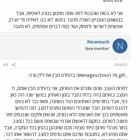
יונוש ממוש
אני לא בטוח שהבנתי למה אתה מתכוון בנוגע לאיטיות, אבל
בנושאים הטכניים האלה מדובר בתפוז. לא בנו. לאיליה ולי יש רק
אפשרות לשרשר ולמחוק ועוד כמה דברים אסתתים, לא מעבר.
Noamush
N
New member
#8
28/6/03
../images/Emo176.gifאני בהחלט מבין את לידן וצ'ני
למרות העצב שהם עוזבים את הפורום, אני בהחלט מבין אותם, כי
המצב בפורום נהיה בלתי נסבל בזמן האחרון. במשך שנה היה כאן
כיף, אבל בחודשיים האחרונים הכל השתנה, ומאז כבר לא נעים
להכנס לפורום. חבל שמנהלי הפורום נותנים למצב הזה להמשך
ומאשימים בכך את האנשים הלא נכונים, אנשים ותיקים שנכנסים יותר
משנה לפורום, במקום להאשים אם מי שבאמת אשם בכל המצב.
בתור מנהלי פורום הייתי מצפה מכם שתנהגן בהגיון בכל המקרה, אבל
אתם ממש לא, בתגובות שלכם אתם גורמים למצב להשאר אותו דבר,