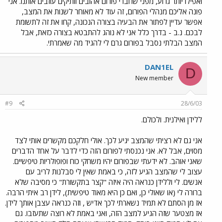
ואפילו יותר גרוע, מפני שחברי פורום אהובים וותיקים עוזבים אותנו. אני
פונה אליכם מנהלי הפורום, זה עוד לא מאוחר לשנות את המצב,
אפשר עדיין לפתור את הבעיה בצורה הנכונה, קחו את זה לתשומת
לבכם. נ.ב - בדרך כלל אני לא נוהג להתבטא בצורה כזאת, אבל
המצב הבלתי נסבל בפורום גרם לי להגיד מה שאמרתי.
DAN1EL
D
New member
#9
28/6/03
ללידן ואילנית. ולכולם.
אני גם לא רציתי שהמצב יגיע לכך. אולי חלקכם מקשרים אותי לצד
מסוים, אבל לא. אני נכנסתי לפורום הזה כדי לדבר על אחד הדברים
שאני אוהב. לא ידעתי שבפורום יהיו משחקי כוח ופופולריות טיפשיים.
עצוב לי שהמצב הגיע לזה, כי באמת שאין לי סבלנות לריב עם
אנשים. לי וללידן כנראה היה איזה "קצר בתקשורת" כי מסיבה שלא
ברורה לי (או שאולי כן, ואם כן היא מאוד טיפשית), לידן רב איתי הרבה.
אז מן הסתם לא תמיד נשארתי לכך אדיש , וזה כנראה עצבן אותך לידן.
אז מצטער שזה הגיע למצב הזה, ואני באמת לא רוצה שתעזבו. גם