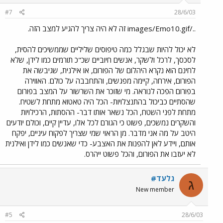
#7
28/6/03
../images/Emo10.gif זה לא היה צריך להגיע למצב הזה.
לא יכול להיות שבגלל כמה טיפוסים שליליים שממשיכים להסית,
לסכסך, לרכל ולשקר, אנשים חיוביים שכ"כ תורמים כמו לידן, שלא
לחינם הוא נקרא היהלום של הפורום, או אילנית, שגיבשה את
הפורום, אירחה, קיימה מפגשים, והתחבבה על כולם. האווירה
בפורום הפכה לנוראה. מי שזוכר את השרשור על המצב בפורום
שהסתיים כביכול בהתנצלויות- הכל היה טאטוא מתחת לשטיח.
מתחת לפני השטח, הכל נשאר אותו דבר- ההסתות, הרכילויות
והשקרים נמשכים, פשוט כי הגורם לכל אלו, עדיין קיים, וכולם יודעים
היטב על מה אני מדבר. מן הראוי שמי שצריך לפקוח עיניים, יפקח
אותם, ויידע לאן להפנות את האצבע- כדי שאנשים כמו לידן ואילנית
לא יעזבו את הפורום, והכל פשוט ייהרס.
גלעד#
ג
New member
#5
28/6/03