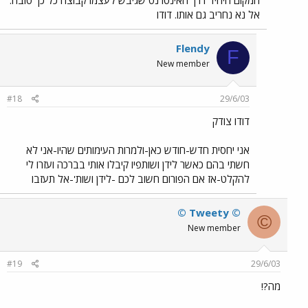
אל נא נחריב גם אותו. דודו
Flendy
F
New member
#18
29/6/03
דודו צודק
אני יחסית חדש-חודש כאן-ולמרות העימותים שהיו-אני לא
חשתי בהם כאשר לידן ושותפיו קיבלו אותי בברכה ועזרו לי
להקלט-אז אם הפורום חשוב לכם -לידן ושות'-אל תעזבו
© Tweety ©
©
New member
#19
29/6/03
מה?!