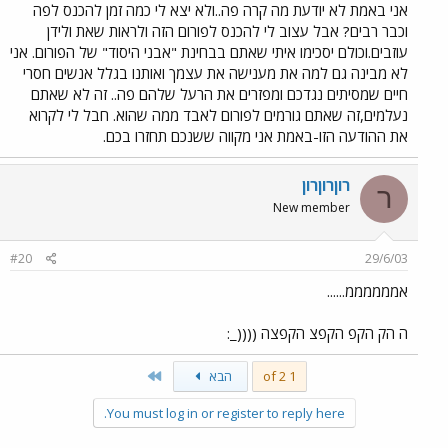
אני באמת לא יודעת מה קרה פה..ולא יצא לי כמה זמן להכנס לפה
וכבר רבים? אבל עצוב לי להכנס לפורום הזה ולראות שאת ולידן
עוזבים.וכולם יסכימו איתי שאתם בבחינת "אבני היסוד" של הפורום. אני
לא מבינה גם למה את מענישה את עצמך ואותנו בגלל אנשים חסרי
חיים שמסיתים נגדכם ומפזרים את הרעל שלהם פה.. זה לא שאתם
נעלמים,זה שאתם גורמים לפורום לאבד ממה שהוא. חבל לי לקרוא
את ההודעה הזו-באמת אני מקווה ששנכם תחזרו בכם.
רוןרוןרון
ר
New member
#20
29/6/03
אממממממ......
ה הק הקפ הקפצ הקפצה ((((_:
Last
1 of 2
הבא
You must log in or register to reply here.