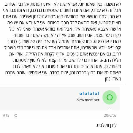
לא משנה. כמו שאמר יוני, אני אישית לא ראיתי הסתות על גבי הפורום,
אבל זה לא ענייני, ואם אתם חושבים שמסיתים נגדכם, זוהי זכותכם. אני
לא מבין למה הנושא של ההודעה הוא :"הודעה לנתן ואיליה". אם אתם
רוצים לפרוש, זאת הודעה לכל חברי הפורום. אני לא יודע אם יש פה
איזשהי אצבע מאשימה אלי, אבל זאת בוודאי אשמה שאני לא יכול
לקחת על עצמי. אני חושב שגם איליה לא עשה שום דבר שנועד
להרגיז או לפגוע. כמו שאמרתי אתמול (או שזה היה שלשום...) לחבר
יקר: "אני יודע שתשלימו, אתם אוהבים אחד את השני יותר מדי בשביל
לריב. גם אם עכשיו אתם כועסים, עדיף לקחת את הלילה, ואולי את
הלילה הבא, ואחריו כדי לחשוב על זה קצת ולא לקפוץ למסקנות
פזיזות". כן, אתם אוהבים יותר מדי את הפורום. אני לא מאמין לכם
שאתם תשארו בחוץ הרבה זמן, יהיה בסדר, אני אופטימי. אוהב אתכם
מאוד. נתן
ofofofof
O
New member
#13
28/6/03
לידן ואילנית,