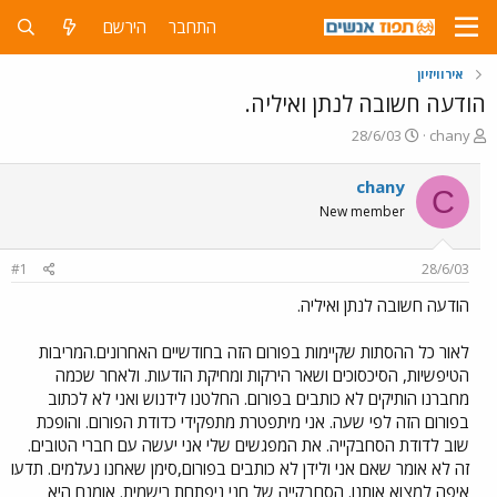
התחבר
הירשם
אירוויזיון
הודעה חשובה לנתן ואיליה.
פ
פ
28/6/03
chany
ו
ו
ת
ר
chany
C
ח
ס
New member
ה
ם
נ
ב
ו
ת
#1
28/6/03
ש
א
א
ר
הודעה חשובה לנתן ואיליה.
י
ך
לאור כל ההסתות שקיימות בפורום הזה בחודשיים האחרונים.המריבות
הטיפשיות, הסיכסוכים ושאר הירקות ומחיקת הודעות. ולאחר שכמה
מחברנו הותיקים לא כותבים בפורום. החלטנו לידנוש ואני לא לכתוב
בפורום הזה לפי שעה. אני מיתפטרת מתפקידי כדודת הפורום. והופכת
שוב לדודת הסחבקייה. את המפגשים שלי אני יעשה עם חברי הטובים.
זה לא אומר שאם אני ולידן לא כותבים בפורום,סימן שאחנו נעלמים. תדעו
איפה למצוא אותנו. הסחבקייה של חני ניפתחת רישמית. אומנם היא