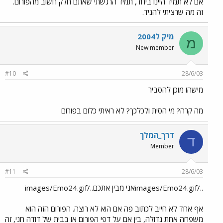
אם לא תמיד היינו ביחד, תמיד הרגשתי שאתם חלק חשוב מהפורום.
זה מה שרציתי להגיד.
מיק ל2004
מ
New member
#10
28/6/03
מישהו מוכן להסביר
מה קרה? מי הסית ולכלכך? לא ראיתי כלום בפורום
דרך_המלך
ד
Member
#11
28/6/03
../images/Emo24.gifאני מבין אתכם../images/Emo24.gif
אף אחד לא חייב לכתוב פה אם הוא לא רוצה. הפורום הזה הוא
משפחה אחת גדולה, בין אם על דפי הפורום או בבית של דודה חני, זה