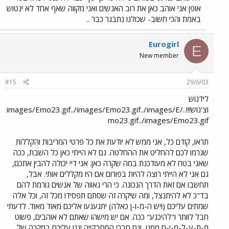
אופן אני אוהב כאן את רוב האנשים ואני מקווה שאף אחד לא ינטוש
באמת והכי חשוב- שכולנו נתבגר כבר ..
Eurogirl
E
New member
#15
29/6/03
לידנוש
וצ'נוש!!!../images/Emo23.gif../images/Emo23.gif../images/E
mo23.gif../images/Emo23.gif
תראו, קודם כל, אני ממש לא יודעת את כל פרטי המריבות והקללות
שגרמו לכם להחליט את ההחלטה. גם לא הייתי כאן כל השבת, ככה
שאני בטח לא מעודכנת במה שקרה כאן. אני דיי יכולה להבין אתכם,
גם אני לא הייתי רוצה להיות בפורום אם היו מקללים אותי. אבל,
תחשבו אם זאת הדרך הנכונה. כי הרי גאווה של אנשים גורמת להם
בד"כ לא להיתנצל, ומה שיקרה זה שסתם תפסידו מכל זה, וכל אלה
שמתים עליכם (ויש ה-מ-ו-ן כאלה) יתגעגעו אליכם מאוד מאוד. לדעתי
חבל לוותר ו"להיכנע" ככה. אם יש מישהו שאתם לא אוהבים, פשוט
מ-ת-ע-ל-מ-י-ם ממנו, וגם חברי הסחבקייה יגנו עליכם במקרה של