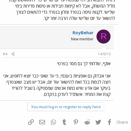
מליל המשחק, אבל לא קיימות חבילות או טיסות סדירות בימי
שלישי. לקנות טיסה בנפרד ומלון בנפרד כדי להתאים לצורך
להשאר עד יום שלישי עולה הרבה יותר יקר.
RoyBehar
R
New member
#4
14/9/10
אוקיי, שלחתי לך גם מסר בפרטי
אני אבדוק גם אופציות בעצמי, כי עד שאני כבר יוצא לחופש, אני
רוצה לנסות בכל זאת להישאר עוד יום, אבל יש מצב שאצטרף.
בעיקר אם אדע שיש כמות אנשים שמספיקה בשביל להוריד
קצת את המחיר. אשתדל לעדכן בהקדם.
You must log in or register to reply here.
פייסבוק
Twitter
Reddit
Pinterest
Tumblr
WhatsApp
דואר אלקטרוני
הוסף קישור
Share: