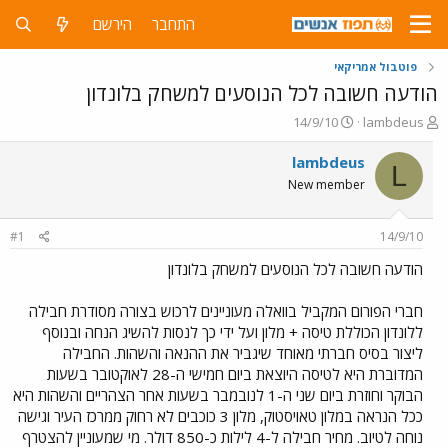
התחבר
הירשם
פוטבול אמריקאי
הודעה חשובה לכל הנוסעים למשחק בלונדון
פ
פ
14/9/10
lambdeus
ו
ו
ת
ר
lambdeus
L
ח
ס
New member
ה
ם
נ
ב
ו
ת
#1
14/9/10
ש
א
א
ר
הודעה חשובה לכל הנוסעים למשחק בלונדון
י
ך
חברי הפורום המקביל בוואלה מעוניינים לרכוש בצורה מסודרת חבילה
ללונדון הכוללת טיסה + מלון ועל ידי כך לנסות להשיג הנחה ובנוסף
ליצור בסיס חברתי מאוחד שיגביר את ההנאה והשהות. החבילה
המדוברת היא לטיסה היוצאת ביום חמישי ה-28 לאוקטובר בשעות
הבוקר וחוזרת ביום שני ה-1 לנובמבר בשעות אחר הצהריים והשהות היא
ככל הנראה במלון טאויסטוק, מלון 3 כוכבים לא רחוק ממרכז העיר וגישה
נוחה לטיוב. מחיר חבילה ל-4 לילות כ-850 דולר. מי שמעוניין להצטרף