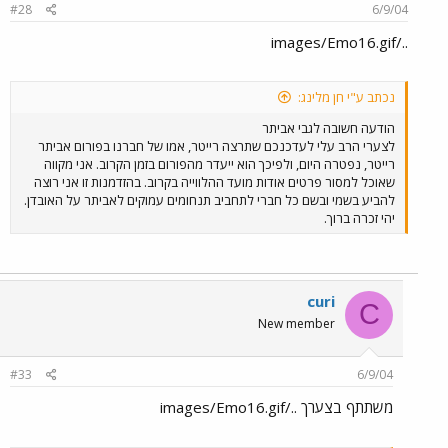
#28
6/9/04
../images/Emo16.gif
נכתב ע"י חן מלינג:
הודעה חשובה לגבי אביתר
לצערי הרב עלי לעדכנכם שתרצה רייטר, אמו של חברנו בפורום אביתר
רייטר, נפטרה היום, ולפיכך הוא ייעדר מהפורום בזמן הקרוב. אני מקווה
שאוכל למסור פרטים אודות מועד ההלווייה בקרוב. בהזדמנות זו אני רוצה
להביע בשמי ובשם כל חברי לתחביב תנחומים עמוקים לאביתר על האובדן.
יהי זכרה ברוך.
curi
C
New member
#33
6/9/04
משתתף בצערך ../images/Emo16.gif