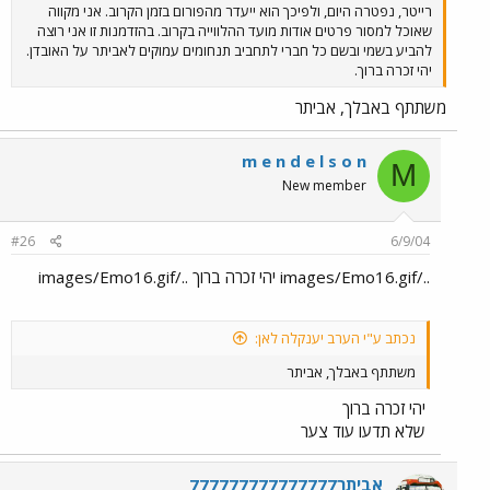
רייטר, נפטרה היום, ולפיכך הוא ייעדר מהפורום בזמן הקרוב. אני מקווה
שאוכל למסור פרטים אודות מועד ההלווייה בקרוב. בהזדמנות זו אני רוצה
להביע בשמי ובשם כל חברי לתחביב תנחומים עמוקים לאביתר על האובדן.
יהי זכרה ברוך.
משתתף באבלך, אביתר
m e n d e l s o n
M
New member
#26
6/9/04
../images/Emo16.gif יהי זכרה ברוך ../images/Emo16.gif
נכתב ע"י הערב יענקלה לאן:
משתתף באבלך, אביתר
יהי זכרה ברוך
שלא תדעו עוד צער
אביתר777777777777777