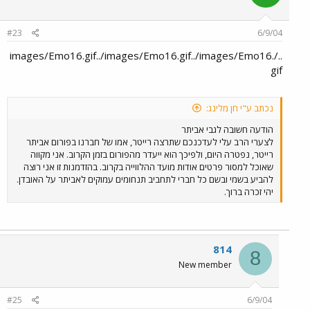
#23
6/9/04
../images/Emo16.gif../images/Emo16.gif../images/Emo16.
gif
נכתב ע"י חן מלינג:
הודעה חשובה לגבי אביתר
לצערי הרב עלי לעדכנכם שתרצה רייטר, אמו של חברנו בפורום אביתר
רייטר, נפטרה היום, ולפיכך הוא ייעדר מהפורום בזמן הקרוב. אני מקווה
שאוכל למסור פרטים אודות מועד ההלווייה בקרוב. בהזדמנות זו אני רוצה
להביע בשמי ובשם כל חברי לתחביב תנחומים עמוקים לאביתר על האובדן.
יהי זכרה ברוך.
814
8
New member
#25
6/9/04