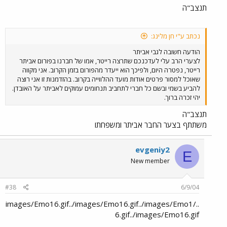
תנצב"ה
נכתב ע"י חן מלינג:
הודעה חשובה לגבי אביתר
לצערי הרב עלי לעדכנכם שתרצה רייטר, אמו של חברנו בפורום אביתר
רייטר, נפטרה היום, ולפיכך הוא ייעדר מהפורום בזמן הקרוב. אני מקווה
שאוכל למסור פרטים אודות מועד ההלווייה בקרוב. בהזדמנות זו אני רוצה
להביע בשמי ובשם כל חברי לתחביב תנחומים עמוקים לאביתר על האובדן.
יהי זכרה ברוך.
תנצב"ה
משתתף בצער החבר אביתר ומשפחתו
evgeniy2
E
New member
#38
6/9/04
../images/Emo16.gif../images/Emo16.gif../images/Emo1
6.gif../images/Emo16.gif