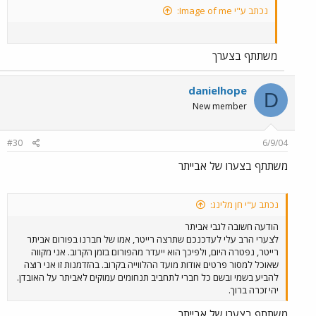
נכתב ע"י Image of me:
משתתף בצערך
danielhope
D
New member
#30
6/9/04
משתתף בצערו של אבייתר
נכתב ע"י חן מלינג:
הודעה חשובה לגבי אביתר
לצערי הרב עלי לעדכנכם שתרצה רייטר, אמו של חברנו בפורום אביתר
רייטר, נפטרה היום, ולפיכך הוא ייעדר מהפורום בזמן הקרוב. אני מקווה
שאוכל למסור פרטים אודות מועד ההלווייה בקרוב. בהזדמנות זו אני רוצה
להביע בשמי ובשם כל חברי לתחביב תנחומים עמוקים לאביתר על האובדן.
יהי זכרה ברוך.
משתתף בצערו של אבייתר