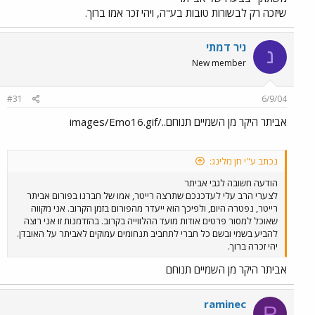
שיזכה רק לבשורות טובות בע"ה, ויהי זכר אמו ברוך.
ניר דמתי
נ
New member
#31
6/9/04
אביתר היקר מן השמיים תנוחם../images/Emo16.gif
נכתב ע"י חן מלינג:
הודעה חשובה לגבי אביתר
לצערי הרב עלי לעדכנכם שתרצה רייטר, אמו של חברנו בפורום אביתר
רייטר, נפטרה היום, ולפיכך הוא ייעדר מהפורום בזמן הקרוב. אני מקווה
שאוכל למסור פרטים אודות מועד ההלווייה בקרוב. בהזדמנות זו אני רוצה
להביע בשמי ובשם כל חברי לתחביב תנחומים עמוקים לאביתר על האובדן.
יהי זכרה ברוך.
אביתר היקר מן השמיים תנוחם
raminec
R