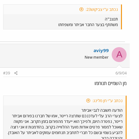
נכתב ע"י צביקוש23:
תנצב"ה
משתתף בצער החבר אביתר ומשפחתו
aviy99
A
New member
#39
6/9/04
מן השמיים תנוחמו
נכתב ע"י חן מלינג:
הודעה חשובה לגבי אביתר
לצערי הרב עלי לעדכנכם שתרצה רייטר, אמו של חברנו בפורום אביתר
רייטר, נפטרה היום, ולפיכך הוא ייעדר מהפורום בזמן הקרוב. אני מקווה
שאוכל למסור פרטים אודות מועד ההלווייה בקרוב. בהזדמנות זו אני רוצה
להביע בשמי ובשם כל חברי לתחביב תנחומים עמוקים לאביתר על האובדן.
יהי זכרה ברוך.