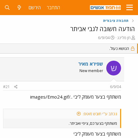
התחבר
הירשם
תחבורה ציבורית
הודעה חשובה לגבי אביתר
פ
פ
חן מלינג
6/9/04
ו
ו
ת
הנושא נעול.
ר
ח
ס
ה
ם
שפירא מאיר
נ
ב
ש
ו
ת
New member
ש
א
א
ר
#21
6/9/04
י
ך
משתתף בצער מעומק ליבי ../images/Emo24.gif
נכתב ע"י חובש מוטס:
משתתף בצערכם, ציפי ואביתר.
משתתף בצער מעומק ליבי