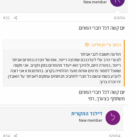
New member
#32
6/9/04
יום קשה לכל חברי הפורום
נכתב ע"י חן מלינג:
הודעה חשובה לגבי אביתר
לצערי הרב עלי לעדכנכם שתרצה רייטר, אמו של חברנו בפורום אביתר
רייטר, נפטרה היום, ולפיכך הוא ייעדר מהפורום בזמן הקרוב. אני מקווה
שאוכל למסור פרטים אודות מועד ההלווייה בקרוב. בהזדמנות זו אני רוצה
להביע בשמי ובשם כל חברי לתחביב תנחומים עמוקים לאביתר על האובדן.
יהי זכרה ברוך.
יום קשה לכל חברי הפורום
משתתף בצערך, רמי
ליילנד המקורית
ל
New member
#34
6/9/04