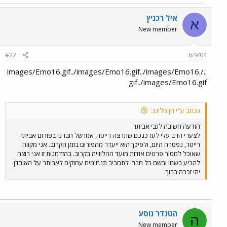
איל רכניץ
א
New member
#22
6/9/04
../images/Emo16.gif../images/Emo16.gif../images/Emo16.
gif../images/Emo16.gif
נכתב ע"י חן מלינג:
הודעה חשובה לגבי אביתר
לצערי הרב עלי לעדכנכם שתרצה רייטר, אמו של חברנו בפורום אביתר
רייטר, נפטרה היום, ולפיכך הוא ייעדר מהפורום בזמן הקרוב. אני מקווה
שאוכל למסור פרטים אודות מועד ההלווייה בקרוב. בהזדמנות זו אני רוצה
להביע בשמי ובשם כל חברי לתחביב תנחומים עמוקים לאביתר על האובדן.
יהי זכרה ברוך.
הטנדר נוסע
ה
New member