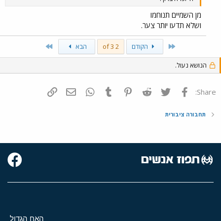
מן השמיים תנוחמו
ושלא תדעו יותר צער.
Last
First
הקודם
2 of 3
הבא
הנושא נעול.
פייסבוק
Twitter
Reddit
Pinterest
Tumblr
WhatsApp
דואר אלקטרוני
הוסף קישור
Share:
תחבורה ציבורית
האח הגדול