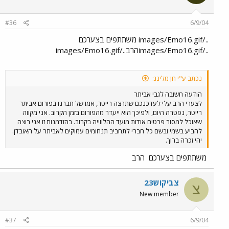
#36
6/9/04
../images/Emo16.gif משתתפים בצערכם
../images/Emo16.gifהרב../images/Emo16.gif
נכתב ע"י חן מלינג:
הודעה חשובה לגבי אביתר
לצערי הרב עלי לעדכנכם שתרצה רייטר, אמו של חברנו בפורום אביתר
רייטר, נפטרה היום, ולפיכך הוא ייעדר מהפורום בזמן הקרוב. אני מקווה
שאוכל למסור פרטים אודות מועד ההלווייה בקרוב. בהזדמנות זו אני רוצה
להביע בשמי ובשם כל חברי לתחביב תנחומים עמוקים לאביתר על האובדן.
יהי זכרה ברוך.
משתתפים בצערכם
הרב
צביקוש23
צ
New member
#37
6/9/04