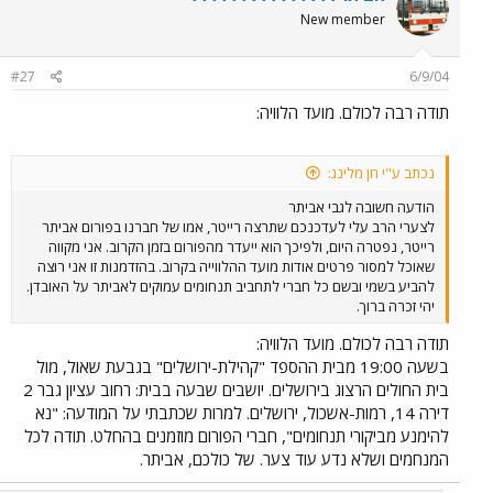
New member
#27
6/9/04
תודה רבה לכולם. מועד הלוויה:
נכתב ע"י חן מלינג:
הודעה חשובה לגבי אביתר
לצערי הרב עלי לעדכנכם שתרצה רייטר, אמו של חברנו בפורום אביתר
רייטר, נפטרה היום, ולפיכך הוא ייעדר מהפורום בזמן הקרוב. אני מקווה
שאוכל למסור פרטים אודות מועד ההלווייה בקרוב. בהזדמנות זו אני רוצה
להביע בשמי ובשם כל חברי לתחביב תנחומים עמוקים לאביתר על האובדן.
יהי זכרה ברוך.
תודה רבה לכולם. מועד הלוויה:
בשעה 19:00 מבית ההספד "קהילת-ירושלים" בגבעת שאול, מול
בית החולים הרצוג בירושלים. יושבים שבעה בבית: רחוב עציון גבר 2
דירה 14, רמות-אשכול, ירושלים. למרות שכתבתי על המודעה: "נא
להימנע מביקורי תנחומים", חברי הפורום מוזמנים בהחלט. תודה לכל
המנחמים ושלא נדע עוד צער. של כולכם, אביתר.