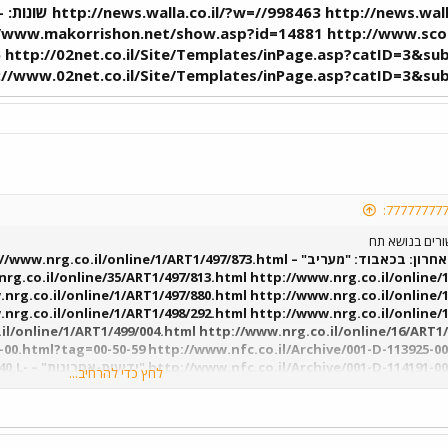
07
/www.makorrishon.net/show.asp?id=14881 http://www.scoop
 http://02net.co.il/Site/Templates/inPage.asp?catID=3&s
http://www.02net.co.il/Site/Templates/inPage.asp?catID עיון נעים ! 
ורים בנושא תח
כולם מהשבוע האחרון: בכאבוד: "מעריב" – g.co.il/online/1/ART1/497/873.html
rg.co.il/online/35/ART1/497/813.html http://www.nrg.co.il/online/
nrg.co.il/online/1/ART1/497/880.html http://www.nrg.co.il/online/
nrg.co.il/online/1/ART1/498/292.html http://www.nrg.co.il/online/
il/online/1/ART1/499/004.html http://www.nrg.co.il/online/16/ART1/
-00.html?tag=00-50-59 http://www.nfc.co.il/Archive/001-D-113925-0
tag=00-09-25
לחץ כדי להרחיב...
rticles/0,7340,L-3321268,00.html http://www.ynet.co.il/articles/0,73
rticles/0,7340,L-3321253,00.html http://www.ynet.co.il/articles/0,73
rticles/0,7340,L-3321283,00.html http://www.ynet.co.il/articles/0,73
rticles/0,7340,L-3321755,00.html http://www.ynet.co.il/articles/0,73