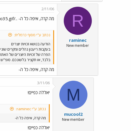
2/11/06
R
מה קרה, איפה כל ה- ../images/Emo45.gif../images/Emo35.gif
נכתב ע"י מסוף כרמלית:
raminec
הודעה בנושא זכויות יוצרים
New member
בעקבות ריענון נהלים ומקרים שו
הפרה של זכויות היוצרים של האתר 
בלבד, או תקציר בלשונכם. סופ"ש נ
מה קרה, איפה כל ה-
3/11/06
M
יאללה כפיים!
נכתב ע"י raminec:
mucool2
מה קרה, איפה כל ה-
New member
יאללה כפיים!