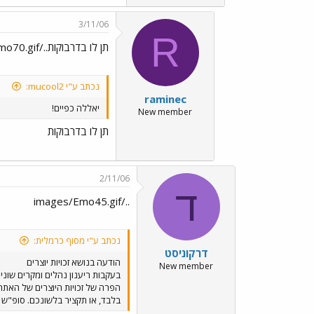
3/11/06
R
תן לו בדרבוקות../images/Emo70.gif
נכתב ע"י mucool2:
raminec
יאללה כפיים!
New member
תן לו בדרבוקות
2/11/06
ד
../images/Emo45.gif
נכתב ע"י מסוף כרמלית:
דרקוניסט
הודעה בנושא זכויות יוצרים
New member
בעקבות ריענון נהלים ומקרים שו
הפרה של זכויות היוצרים של האתר 
בלבד, או תקציר בלשונכם. סופ"ש נ