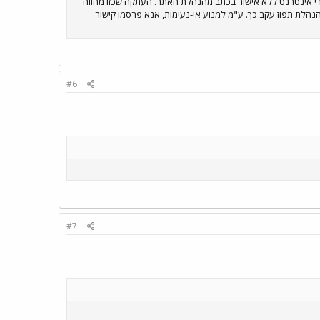
רי אינטרנט ללא אישור בכתב מהנהלת האתר. העתקה שכזו מהווה
הנהלת תפוז עקב כך. ע"מ למנוע אי-נעימות, אנא פרסמו קישור
#6
#7