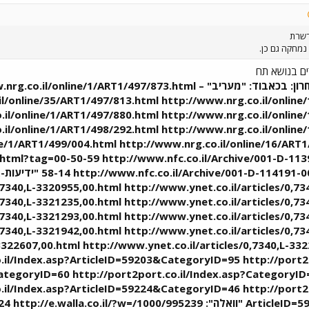
רשרת
נמחקה גם כן.
ים בנושא תח
כולם מהשבוע האחרון: בכאבוד: "מעריב" – line/1/ART1/497/873.html
il/online/35/ART1/497/813.html http://www.nrg.co.il/online
.il/online/1/ART1/497/880.html http://www.nrg.co.il/online
.il/online/1/ART1/498/292.html http://www.nrg.co.il/online
ne/1/ART1/499/004.html http://www.nrg.co.il/online/16/ART1
.html?tag=00-50-59 http://www.nfc.co.il/Archive/001-D-11
,7340,L-3320955,00.html http://www.ynet.co.il/articles/0,7
,7340,L-3321235,00.html http://www.ynet.co.il/articles/0,7
,7340,L-3321293,00.html http://www.ynet.co.il/articles/0,7
,7340,L-3321942,00.html http://www.ynet.co.il/articles/0,7
-3322607,00.html http://www.ynet.co.il/articles/0,7340,L-3
.il/Index.asp?ArticleID=59203&CategoryID=95 http://port2p
ategoryID=60 http://port2port.co.il/Index.asp?CategoryI
.il/Index.asp?ArticleID=59224&CategoryID=46 http://port2p
ArticleID=59232&CategoryID=46 "וואלה": co.il/?w=/1000/995239