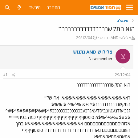
התחבר
הירשם
מיכאלה
הוא התקשרררררררררררררררר
פ
פ
צלילוש AND נתנוש
29/12/04
ו
ו
ת
ר
צלילוש AND נתנוש
צ
ח
ס
New member
ה
ם
נ
ב
ו
ת
#1
29/12/04
ש
א
א
ר
הוא התקשרררררררררררררררר
י
ך
ראאאאאאאאאאאאאאאאאאאאאאאא
אח שלייי
התקשררררררררררר$^%& %^%^ $ %%$
גגכיעזדנעטיוגביסדעאגרכעככככככככככככככ$^$#%$#$#$#$^$#^
$$#$#%%^%$א סופסוףףףףףףףףףףףףףףףףף כמה בכיתיייייייייי
אלוהיםםםםםםםםםםםםם אאאאאאאאאאאאאאאאאאאאא ברוך
השםםםםםםםם גאדדדדדדדדדדדדדדדדדדדדד סופסוףףףף
אמאמאממאמאמאא