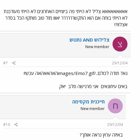
אאאאאאאאא צליל לא הייתי פה ביומיים האחרונים לא הייתי מעודכנת
לא הייתי בוחה אם הוא התקשרררררר יאווו מזל טוב מותק!! הכל בסדר
אצלוו?!
צלילוש AND נתנוש
צ
New member
#7
29/12/04
גאד תודה לכולם../images/Emo7.gifהאהאאהאה עכשיו
באים עיתונאים
אני מרגישה סלב
יאק
חייכנית מקסימה
ח
New member
#10
29/12/04
באיזה ערוץ נראה אותך?