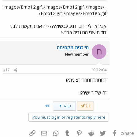
../images/Emo12.gif../images/Emo12.gif../images
/Emo12.gif../images/Emo185.gif
אבל אין לי דרום
רגע עכשיו??????? אני מתקשרת לבני
דודים שלי הם גרים בב"ש
חייכנית מקסימה
ח
New member
#17
29/12/04
חחחחחחחחח רצינית?!
זה שידור ישיר?!
Last
1 of 2
הבא
You must log in or register to reply here.
פייסבוק
Twitter
Reddit
Pinterest
Tumblr
WhatsApp
דואר אלקטרוני
הוסף קישור
Share: