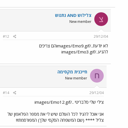
צלילוש AND נתנוש
צ
New member
#12
29/12/04
לא יודעת../images/Emo9.gifהם צריכים
להגיע../images/Emo3.gif
חייכנית מקסימה
ח
New member
#14
29/12/04
צילי שלי סלבריטי ../images/Emo12.gif
אני אוכל להגיד לכל העולם שיש לי את מספר הפלאפון של
צליל **** (שם המשפחה הסקסי שלך) המפורסמת!!!