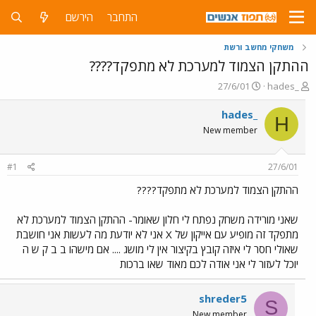
התחבר
הירשם
משחקי מחשב ורשת
ההתקן הצמוד למערכת לא מתפקד????
פ
פ
27/6/01
hades_
ו
ו
ת
ר
hades_
H
ח
ס
New member
ה
ם
נ
ב
ו
ת
#1
27/6/01
ש
א
א
ר
ההתקן הצמוד למערכת לא מתפקד????
י
ך
שאני מורידה משחק נפתח לי חלון שאומר- ההתקן הצמוד למערכת לא
מתפקד זה מופיע עם אייקון של X אני לא יודעת מה לעשות אני חושבת
שאולי חסר לי איזה קובץ בקיצור אין לי מושג .... אם מישהו ב ב ק ש ה
יוכל לעזור לי אני אודה לכם מאוד שאו ברכות
shreder5
S
New member