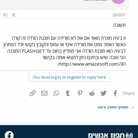
#2
28/6/01
תשובה
זו בעיה מוכרת מאוד אם את לא מורידה עם תוכנת הורדה זה קורה
כאשר האתר ממנו את מורידה איטי או עמוס והקובץ בקושי יורד הפתרון
לבעיה הוא תוכנת הורדה אני ממליץ בחום על FLASHGET התוכנה
הכי טובה שיש ובחינם ניתן למצוא אותה בקישור
הזה:http://www.amazesoft.com/
You must log in or register to reply here.
פייסבוק
Twitter
Reddit
Pinterest
Tumblr
WhatsApp
דואר אלקטרוני
הוסף קישור
Share:
משחקי מחשב ורשת