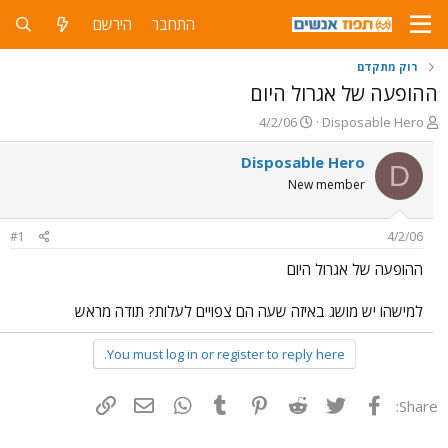
התחבר
הירשם
רוק מתקדם
ההופעה של אגרול היום
פ
פ
4/2/06
Disposable Hero
ו
ו
ת
ר
Disposable Hero
D
ח
ס
New member
ה
ם
נ
ב
ו
ת
#1
4/2/06
ש
א
א
ר
ההופעה של אגרול היום
י
ך
למישהו יש מושג באיזה שעה הם צפויים לעלות? תודה מראש
You must log in or register to reply here.
פייסבוק
Twitter
Reddit
Pinterest
Tumblr
WhatsApp
דואר אלקטרוני
הוסף קישור
Share: