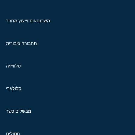
משכנתאות וייעוץ מחזור
תחבורה ציבורית
טלוויזיה
סלולארי
מבשלים כשר
חתולים