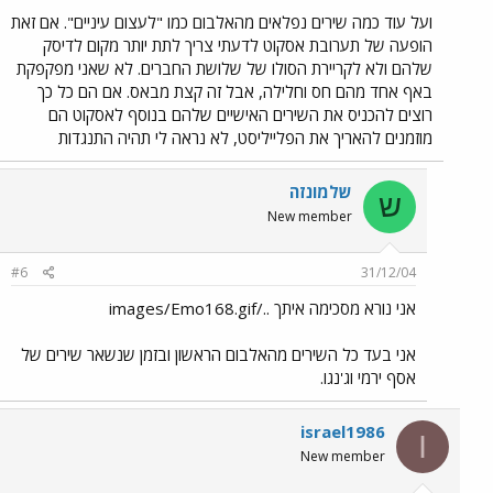
ועל עוד כמה שירים נפלאים מהאלבום כמו "לעצום עיניים". אם זאת
הופעה של תערובת אסקוט לדעתי צריך לתת יותר מקום לדיסק
שלהם ולא לקריירת הסולו של שלושת החברים. לא שאני מפקפקת
באף אחד מהם חס וחלילה, אבל זה קצת מבאס. אם הם כל כך
רוצים להכניס את השירים האישיים שלהם בנוסף לאסקוט הם
מוזמנים להאריך את הפלייליסט, לא נראה לי תהיה התנגדות
שלמונזה
ש
New member
#6
31/12/04
אני נורא מסכימה איתך ../images/Emo168.gif
אני בעד כל השירים מהאלבום הראשון ובזמן שנשאר שירים של
אסף ירמי וג'נגו.
israel1986
I
New member