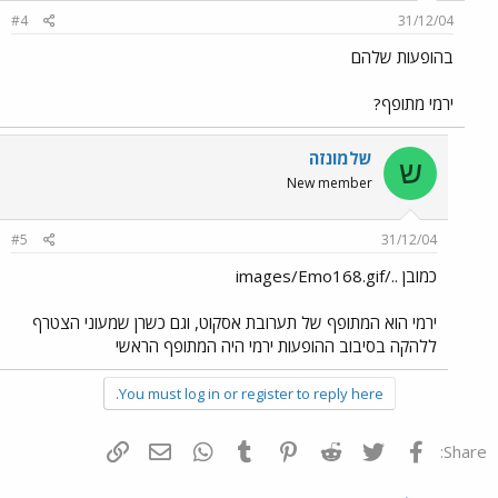
#4
31/12/04
בהופעות שלהם
ירמי מתופף?
שלמונזה
ש
New member
#5
31/12/04
כמובן ../images/Emo168.gif
ירמי הוא המתופף של תערובת אסקוט, וגם כשרן שמעוני הצטרף
ללהקה בסיבוב ההופעות ירמי היה המתופף הראשי
You must log in or register to reply here.
פייסבוק
Twitter
Reddit
Pinterest
Tumblr
WhatsApp
דואר אלקטרוני
הוסף קישור
Share: