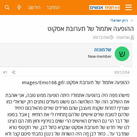
התחבר
הירשם
רוק ישראלי
ההופעה אתמול של תערובת אסקוט
פ
פ
שלמונזה
30/12/04
ו
ו
ת
ר
שלמונזה
ש
ח
ס
New member
ה
ם
נ
ב
ו
ת
#1
30/12/04
ש
א
א
ר
ההופעה אתמול של תערובת אסקוט../images/Emo168.gif
י
ך
מישהו מפה היה בהופעה אתמול? היתה הופעה ממש טובה, אני אוהבת
את השילוב הזה של השלושה הם פשוט מעולים נותנים רוק ישראלי כמו
שצריך! למרות שקצת מעצבן שהם מורידים שירים מהאלבום היחיד
שלהם לטובת שירים אישיים שלהם [תחזירו לי את רותי!!!!
] אבל בסופו
של דבר הרי גם השירים האישיים הרי שווים בטירוף! וחוץ מזה הם הציגו
לנו שיר חדש של תערובת אסקוט שנקרא כחול לבן, שיר רוקיטסי נורא
שמדבר על... כחול לבן [זה היה השורות של ג'נגו] כתבתי סיכום קצר ולא