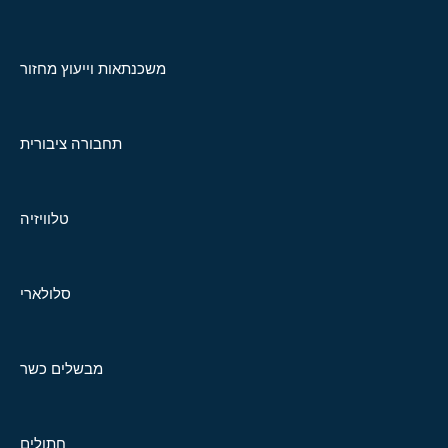
משכנתאות וייעוץ מחזור
תחבורה ציבורית
טלוויזיה
סלולארי
מבשלים כשר
חתולים