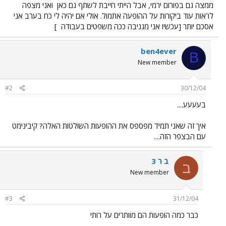
ממצה גם בפורום ירמי, אבל הייתי חייבת לשתף גם כאן
ואני מצפה
לראות עוד ביקורות על ההופעה אתמול. אולי אם יהיה לי כח בערב אני
אסכם יותר [עכשיו אני מגניבה ככה משפטים בעבודה
]
ben4ever
B
New member
#2
30/12/04
בעעעע....
איך זה שאני תמיד מפספס את ההופעות השולטות האלה? קיבינימט
עם הבצפר הזה....
ב ר 3
ב
New member
#3
31/12/04
כבר כמה הופעות הם מוותרים על רותי