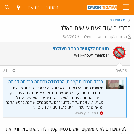
התחבר
הירשם
אקטואליה
הדתיים עוד פעם עושים באלגן
פ
פ
מומחה לקנונית הסדר העולמי
3/6/26
ו
ו
ת
ר
מומחה לקנונית הסדר העולמי
ח
ס
Well-known member
ה
ם
נ
ב
ו
ת
#1
3/6/26
ש
א
א
ר
בגלל מכנסיים קצרים, התלמידה נחסמה בכניסה לכיתה: "הרגשתי כל כך מושפלת"
י
תלמידת כיתה י"א באורנית לא הורשתה להיכנס לתגבור לקראת
ך
בגרות בהיסטוריה, בגלל שלבשה מכנסיים קצרים. בשיחה עם ynet
וידיעות אחרונות אמרה: "שאלתי אם מעדיפים שאכשל - ענו לי 'חד
משמעית'". אמה של הנערה: "חרם של מבוגרים. שוקלת להגיש תלונה
על אלימות". משרד החינוך: "בוחנים את הטענות"
www.ynet.co.il
לפעמים הם לא מתאפקים ועושים כפייה קטנה להרגיש טוב ולהוריד את