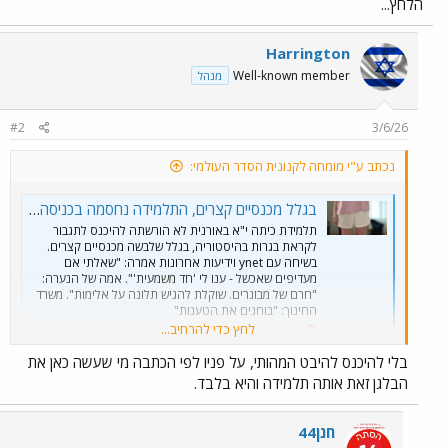
הלחץ...
Harrington
Well-known member
מנהל
#2
3/6/26
נכתב ע"י מומחה לקנונית הסדר העולמי:
בגלל מכנסיים קצרים, התלמידה נחסמה בכניסה לכיתה: "הרגשתי כל כך מושפלת"
תלמידת כיתה י"א באורנית לא הורשתה להיכנס לתגבור
לקראת בגרות בהיסטוריה, בגלל שלבשה מכנסיים קצרים.
בשיחה עם ynet וידיעות אחרונות אמרה: "שאלתי אם
מעדיפים שאכשל - ענו לי 'חד משמעית'". אמה של הנערה:
"חרם של מבוגרים. שוקלת להגיש תלונה על אלימות". משרד
החינוך: "בוחנים את הטענות"
לחץ כדי להרחיב...
www.ynet.co.il
בלי להיכנס להיבט המהותי, על פניו לפי הכתבה מי שעשה כאן את
לפעמים הם לא מתאפקים ועושים כפייה קטנה להרגיש טוב ולהוריד את
הבלגן זאת אותה תלמידה והיא בלבד.
הלחץ...
חנן44