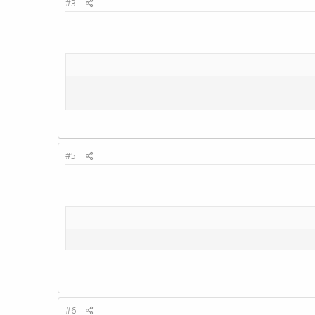
#3
#5
#6