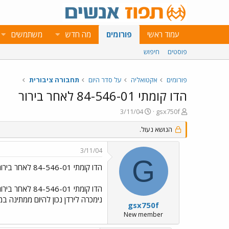
עמוד ראשי
פורומים
מה חדש
משתמשים
פוסטים
חיפוש
פורומים
אקטואליה
על סדר היום
תחבורה ציבורית
הדו קומתי 84-546-01 לאחר בירור
פ
פ
3/11/04
gsx750f
ו
ו
ת
ר
הנושא נעול.
ח
ס
ה
ם
3/11/04
נ
ב
G
ו
ת
הדו קומתי 84-546-01 לאחר בירור
ש
א
א
ר
הדו קומתי 84-546-01 לאחר בירור
י
נימכרה לירדן נכון להיום ממתינה במעבר חוסן להעברה בנוסף 1
ך
gsx750f
New member