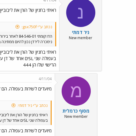
4/11/04
נ
ראיתי בחניון של הורן את ליבוביץ
נכתב ע"י gsx750f:
ניר דמתי
הדו קומתי 84-546-01 לאחר בירור
New member
נימכרה לירדן נכון להיום ממתינה במעבר חוסן להעברה בנוסף
ראיתי בחניון של הורן את ליבוביץ
בעפולה שני SLים 
הרישוי שלו הן 444
4/11/04
מ
מיועדים לשירות בעפולה. הם ז
נכתב ע"י ניר דמתי:
מסוף כרמלית
ראיתי בחניון של הורן את ליבובי
New member
בעפולה שני SLים אחד של דן על הליפט (לא זוכר את מספרו ולא ברור אם הוא מחכה לפירוק או להרכבה ושיפוץ) ואחד של תח"צ ב"ש ז"ל שהספרות האמצעיות של לוחית הרישוי שלו הן 444
מיועדים לשירות בעפולה. הם ז