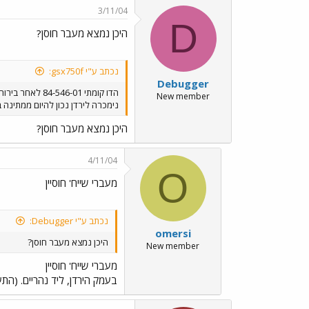
3/11/04
D
היכן נמצא מעבר חוסן?
נכתב ע"י gsx750f:
Debugger
הדו קומתי 84-546-01 לאחר בירור
New member
נימכרה לירדן נכון להיום ממתינה במעבר חוסן להעברה בנוסף
היכן נמצא מעבר חוסן?
4/11/04
O
מעברי שייח' חוסיין
נכתב ע"י Debugger:
omersi
היכן נמצא מעבר חוסן?
New member
מעברי שייח' חוסיין
בעמק הירדן, ליד נהריים. (התע