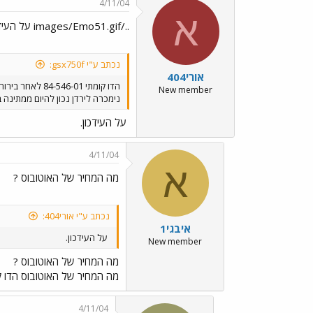
4/11/04
א
../images/Emo51.gif על העידכון.
נכתב ע"י gsx750f:
אורי404
הדו קומתי 84-546-01 לאחר בירור
New member
נימכרה לירדן נכון להיום ממתינה במעבר חוסן להעברה בנוסף
על העידכון.
4/11/04
א
מה המחיר של האוטובוס ?
נכתב ע"י אורי404:
איבגי1
על העידכון.
New member
מה המחיר של האוטובוס ?
מה המחיר של האוטובוס הדו ק
4/11/04