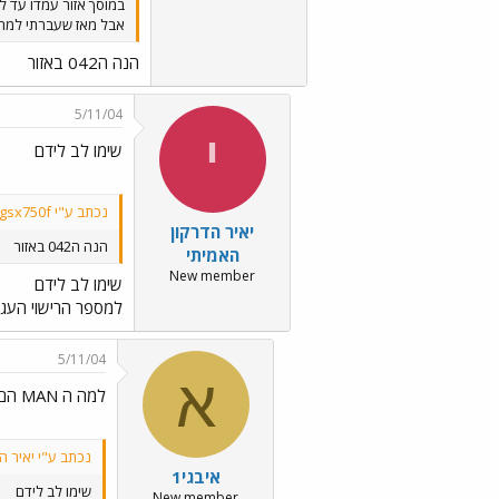
אבל מאז שעברתי למרכז
הנה ה042 באזור
5/11/04
י
שימו לב לידם
נכתב ע"י gsx750f:
יאיר הדרקון
הנה ה042 באזור
האמיתי
New member
שימו לב לידם
למספר הרישוי העגול של 
5/11/04
א
למה ה MAN הם בצבע מוזר ?
נכתב ע"י יאיר ה
איבגי1
שימו לב לידם
New member