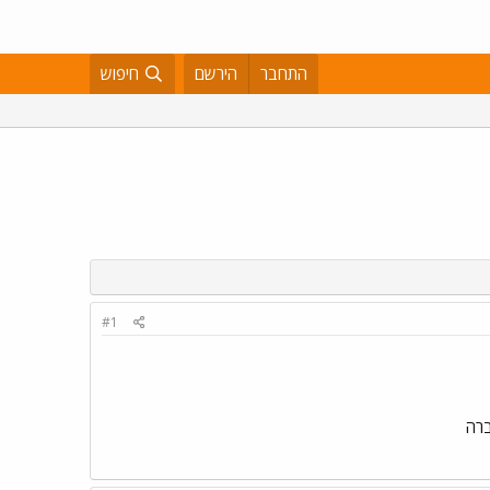
התחבר
הירשם
חיפוש
#1