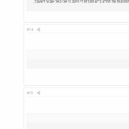
לפני כשבוע 92-042-00(196, עבדה קבוע על קו 12) וגם 92-622-00(203, קווי 7, 8). בכלל, המכונות של תח"צ ב"ש מוכרות לי היטב כי אני באר-שבעי לשעבר,
#14
#15