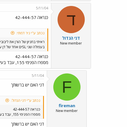
5/11/04
ד
כנראה 42-444-57
נכתב ע"י ניר דמתי:
דני הגדול
ראיתי בחניון של הורן את ליבובי
New member
בעפולה שני SLים אחד של דן על הליפט (לא זוכר את מספרו ולא ברור אם הוא מחכה לפירוק או להרכבה ושיפוץ) ואחד של תח"צ ב"ש ז"ל שהספרות האמצעיות של לוחית הרישוי שלו הן 444
כנראה 42-444-57
מספרו הפנימי 155, עבד בעיקר על קו 2 בב"ש.
5/11/04
F
דני האם יש ברשותך
נכתב ע"י דני הגדול:
fireman
כנראה 42-444-57
New member
מספרו הפנימי 155, עבד בעיקר על קו 2 בב"ש.
דני האם יש ברשותך