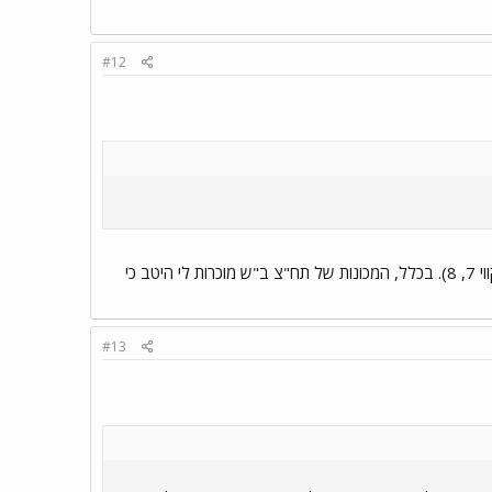
#12
במוסך אזור עמדו עד לפני כשבוע 92-042-00(196, עבדה קבוע על קו 12) וגם 92-622-00(203, קווי 7, 8). בכלל, המכונות של תח"צ ב"ש מוכרות לי היטב כי
#13