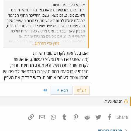
ארבע הערות/תוספות
1. התכוונת שנטויז'ן נמצאת בצד הדרומי של מת"מ
ולא בצפוני. 2. גם כשאין גשם, ההליכה מחוף הכרמל
למת"מ יכולה להיות לא נעימה, כי הרוחות שיש באיזור
הזה פשוט נוראיות. יש ימים שאני נכנס למגדלי מת"מ,
הבניין שאני עובד בו, ואני מרגיש כאלו הרוח הולכת
להעיף אותי. 3. אם נוסעים במוניות שירות, אז
מחליפים בהדר. לא רק שזה מאריך את הדרך לעומת
לחץ כדי להרחיב...
קו 103, אלא יש שעות ביום שבהן לא מומלץ להיכנס
להדר בגלל הפקקים. המסלול של 103 הוא באמת
ואם בכל זאת לוקחים מונית שירות
ארוך, אבל הוא קצר יותר מהמסלול של מוניות השירות
(מה שאני לא הייתי ממליץ לעשות), אז אפשר
בתוך חיפה. 4. במרכזית המפרץ אין צורך לעבור
לקחת אותה מכרמיאל ולא מעכו. מבחינת מחיר,
בדיקה בטחונית. עוברים בדיקה קצרה רק במרכזית
הבנתי שבנסיעה במונית שירות מכרמיאל לחיפה יש
חוף הכרמל, וכדאי לקפוץ ראשון מהאוטובוס כדי לא
חסכון עצום לעומת אוטובוס. כדאי לבדוק את העניין.
לעמוד בתור.
Last
1 of 2
הבא
הנושא נעול.
פייסבוק
Twitter
Reddit
Pinterest
Tumblr
WhatsApp
דואר אלקטרוני
הוסף קישור
Share:
תחבורה ציבורית