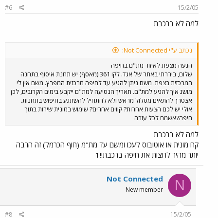
#6
15/2/05
למה לא ברכבת
נכתב ע"י Not Connected:
הגעה מצפת לאיזור מת"ם בחיפה
שלום, ביררתי באתר של אגד. לקו 361 (מאסף) יש תחנת איסוף בתחנה
המרכזית בצפת. משם ניתן להגיע עד לחיפה מרכזית המפרץ. משם אין לי
מושג איך להגיע למת"ם. תאריך הנסיעה למת"ם ייקבע בימים הקרובים, לכן
אצטרך להתאים מסלול מראש ולא להתחיל להשתגע בחיפוש בתחנות.
אולי יש לכם הצעות אחרות? קווים אחרים? שימוש במונית שירות בתוך
חיפה?אשמח לכל עזרה
למה לא ברכבת
קח מונית או אוטובוס לעכו ומשם עד מת"מ (חוף הכרמל) זה הרבה
יותר מהיר לחצות את חיפה ברכבת!!1
Not Connected
N
New member
#8
15/2/05