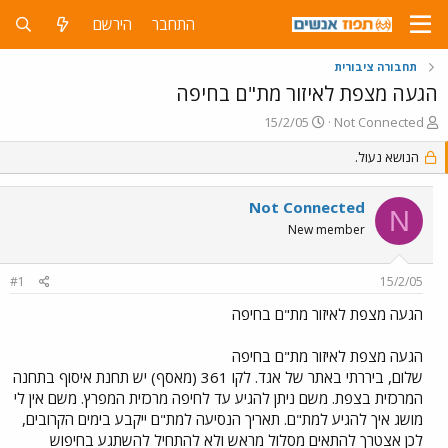
התחבר
הירשם
תחבורה ציבורית
הגעה מצפת לאיזור מת"ם בחיפה
פ
פ
15/2/05
Not Connected
ו
ו
ת
הנושא נעול.
ר
ח
ס
ה
ם
Not Connected
נ
ב
N
ו
ת
New member
ש
א
א
ר
#1
15/2/05
י
ך
הגעה מצפת לאיזור מת"ם בחיפה
הגעה מצפת לאיזור מת"ם בחיפה
שלום, ביררתי באתר של אגד. לקו 361 (מאסף) יש תחנת איסוף בתחנה
המרכזית בצפת. משם ניתן להגיע עד לחיפה מרכזית המפרץ. משם אין לי
מושג איך להגיע למת"ם. תאריך הנסיעה למת"ם ייקבע בימים הקרובים,
לכן אצטרך להתאים מסלול מראש ולא להתחיל להשתגע בחיפוש