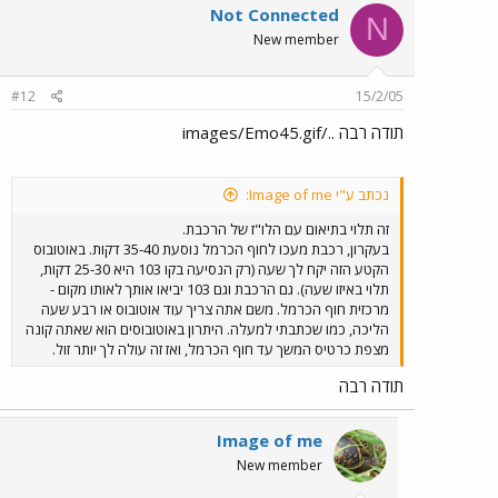
Not Connected
N
New member
#12
15/2/05
תודה רבה ../images/Emo45.gif
נכתב ע"י Image of me:
זה תלוי בתיאום עם הלו"ז של הרכבת.
בעקרון, רכבת מעכו לחוף הכרמל נוסעת 35-40 דקות. באוטובוס
הקטע הזה יקח לך שעה (רק הנסיעה בקו 103 היא 25-30 דקות,
תלוי באיזו שעה). גם הרכבת וגם 103 יביאו אותך לאותו מקום -
מרכזית חוף הכרמל. משם אתה צריך עוד אוטובוס או רבע שעה
הליכה, כמו שכתבתי למעלה. היתרון באוטובוסים הוא שאתה קונה
מצפת כרטיס המשך עד חוף הכרמל, ואז זה עולה לך יותר זול.
תודה רבה
Image of me
New member