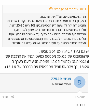
נכתב ע"י Image of me:
זה תלוי בתיאום עם הלו"ז של הרכבת.
בעקרון, רכבת מעכו לחוף הכרמל נוסעת 35-40 דקות. באוטובוס
הקטע הזה יקח לך שעה (רק הנסיעה בקו 103 היא 25-30 דקות,
תלוי באיזו שעה). גם הרכבת וגם 103 יביאו אותך לאותו מקום -
מרכזית חוף הכרמל. משם אתה צריך עוד אוטובוס או רבע שעה
הליכה, כמו שכתבתי למעלה. היתרון באוטובוסים הוא שאתה קונה
מצפת כרטיס המשך עד חוף הכרמל, ואז זה עולה לך יותר זול.
יש גם בעיה קבועה עם 361 מצפת,
שהאוטובוס של XX:05 מפספס כמעט תמיד את הרכבת של
XX:16 מעכו (למשל 12:05 מצפת, מגיע לעכו בערך ב-
13:20, כך שכמעט תמיד מפספסים את הרכבת של 13:16).
פנימי 77529
פ
New member
#18
16/2/05
ברור !!