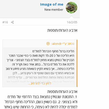
Image of me
New member
#16
16/2/05
ארבע הערות/תוספות
נכתב ע"י alondr:
הליכה ברגל מחוף הכרמל למת"מ
היא הליכה של כ 15-20 דקות וזאת כי כפי שכבר הוזכר
הבניין של נטויזן נמצא מחוץ למת"מ בצד הצפוני - וצריך
ללכת את כל מת"מ ברגל... במזג אויר נאה וקריר זה
הליכה נעימה... אך בשיא הקיץ כשאתה מגיע מיוזע ורטוב
או בשיא החורף עם גשם שוטף זה רעיון גרוע.... לכן
מבחינת נוחות ופחות החלפות וטרטורים.... עדיף לרדת
בכרמיאל או בעכו... לקחת מונית שירות משם לחיפה ואז
לחץ כדי להרחיב...
מונית שירות לטירת הכרמל שעוצרת לך בפתח הבניין של
נטויזן ויש לך בערך 10 שניות ללכת ברגל לצערי הגעה
ארבע הערות/תוספות
לנטויז'ן באוטובוסים מהצפון מצריכה טרטור עצום ובלתי
1. התכוונת שנטויז'ן נמצאת בצד הדרומי של מת"מ
יאמן של אוטובוס אחד למרכזית המפרץ - אוטובוס נוסף
ולא בצפוני. 2. גם כשאין גשם, ההליכה מחוף הכרמל
כמו 103 עד מרכזית חוף הכרמל ושוב אוטובוס לכיוון
למת"מ יכולה להיות לא נעימה, כי הרוחות שיש באיזור
טירת הכרמל.... ההחלפות האלה שכוללות כניסה