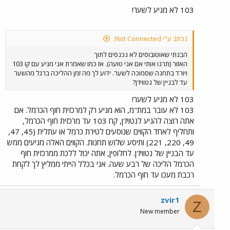
103 לא מגיע לשער!
נכתב ע"י Not Connected:
הבנתי שאוטובוסים לא נכנסים לתוך
האזור (תרנו אותי אם אני טועה). אז כמו שאמרת אני מגיע עם קו 103
ויורד בתחנה שסמוכה לשער. ידוע לך מה זמן ההליכה ברגל מהשער
עד לבניין של נטוויז'ן?
103 לא מגיע לשער!
103 לא עובר במת"מ, הוא מגיע רק למרכזית חוף הכרמל. אם
אתה רוצה להגיע לנטויז'ן, קח 103 עד מרכזית חוף הכרמל,
ותחליף לאחד הקווים שנוסעים לטירת כרמל או עתלית (45, 47,
49, 220, 221) ותיסע שלוש תחנות. הקווים האלה מגיעים ממש
עד הבניין של נטוויז'ן. לחלופין, אתה יכול ללכת ממרכזית חוף
הכרמל הליכה של רבע שעה. אני בכלל הייתי ממליץ לך לקחת
רכבת מעכו עד חוף הכרמל.
zvir1
Z
New member