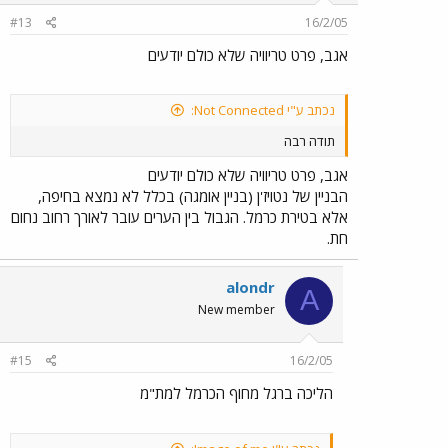
#13
16/2/05
אגב, פרט טריוויה שלא כולם יודעים
נכתב ע"י Not Connected:
תודה רבה
אגב, פרט טריוויה שלא כולם יודעים
הבניין של נטויז'ן (בניין אומגה) בכלל לא נמצא בחיפה,
אלא בטירת כרמל. הגבול בין הערים עובר לאורך רחוב נחום
חת.
alondr
A
New member
#15
16/2/05
הליכה ברגל מחוף הכרמל למת"מ