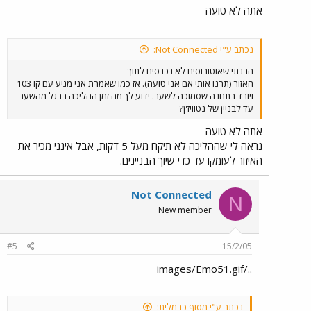
אתה לא טועה
נכתב ע"י Not Connected:
הבנתי שאוטובוסים לא נכנסים לתוך
האזור (תרנו אותי אם אני טועה). אז כמו שאמרת אני מגיע עם קו 103
ויורד בתחנה שסמוכה לשער. ידוע לך מה זמן ההליכה ברגל מהשער
עד לבניין של נטוויז'ן?
אתה לא טועה
נראה לי שההליכה לא תיקח מעל 5 דקות, אבל אינני מכיר את
האיזור לעומקו עד כדי שיוך הבניינים.
Not Connected
N
New member
#5
15/2/05
../images/Emo51.gif
נכתב ע"י מסוף כרמלית: