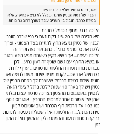
נכתב ע"י Image of me:
אגב, פרט טריוויה שלא כולם יודעים
הבניין של נטויז'ן (בניין אומגה) בכלל לא נמצא בחיפה, אלא
בטירת כרמל. הגבול בין הערים עובר לאורך רחוב נחום חת.
הליכה ברגל מחוף הכרמל למת"מ
היא הליכה של כ 15-20 דקות וזאת כי כפי שכבר הוזכר
הבניין של נטויזן נמצא מחוץ למת"מ בצד הצפוני - וצריך
ללכת את כל מת"מ ברגל... במזג אויר נאה וקריר זה
הליכה נעימה... אך בשיא הקיץ כשאתה מגיע מיוזע ורטוב
או בשיא החורף עם גשם שוטף זה רעיון גרוע.... לכן
מבחינת נוחות ופחות החלפות וטרטורים.... עדיף לרדת
בכרמיאל או בעכו... לקחת מונית שירות משם לחיפה ואז
מונית שירות לטירת הכרמל שעוצרת לך בפתח הבניין של
נטויזן ויש לך בערך 10 שניות ללכת ברגל לצערי הגעה
לנטויז'ן באוטובוסים מהצפון מצריכה טרטור עצום ובלתי
יאמן של אוטובוס אחד למרכזית המפרץ - אוטובוס נוסף
כמו 103 עד מרכזית חוף הכרמל ושוב אוטובוס לכיוון
טירת הכרמל.... ההחלפות האלה שכוללות כניסה לתחנות
בדיקה בטחונית ועוד וההמתנה לקו ההמשך גוזלות המון
זמן