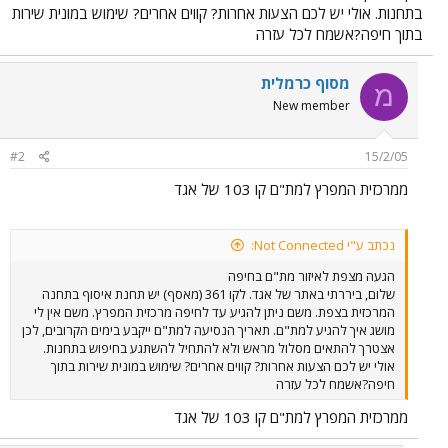
בתחנות. אולי יש לכם הצעות אחרות? קווים אחרים? שימוש במונית שירות
בתוך חיפה?אשמח לכל עזרה
מסוף כרמלית
מ
New member
#2
15/2/05
ממרכזית המפרץ למת"ם קו 103 של אגד
נכתב ע"י Not Connected:
הגעה מצפת לאיזור מת"ם בחיפה
שלום, ביררתי באתר של אגד. לקו 361 (מאסף) יש תחנת איסוף בתחנה
המרכזית בצפת. משם ניתן להגיע עד לחיפה מרכזית המפרץ. משם אין לי
מושג איך להגיע למת"ם. תאריך הנסיעה למת"ם ייקבע בימים הקרובים, לכן
אצטרך להתאים מסלול מראש ולא להתחיל להשתגע בחיפוש בתחנות.
אולי יש לכם הצעות אחרות? קווים אחרים? שימוש במונית שירות בתוך
חיפה?אשמח לכל עזרה
ממרכזית המפרץ למת"ם קו 103 של אגד