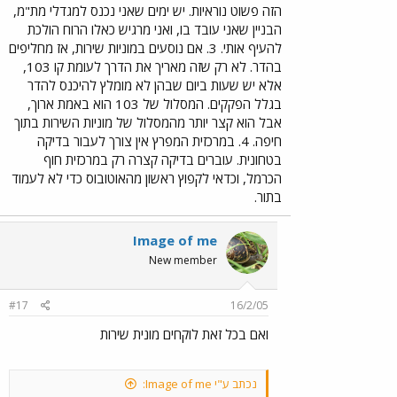
הזה פשוט נוראיות. יש ימים שאני נכנס למגדלי מת"מ,
לתחנות בדיקה בטחונית ועוד וההמתנה לקו ההמשך
הבניין שאני עובד בו, ואני מרגיש כאלו הרוח הולכת
גוזלות המון זמן
להעיף אותי. 3. אם נוסעים במוניות שירות, אז מחליפים
בהדר. לא רק שזה מאריך את הדרך לעומת קו 103,
אלא יש שעות ביום שבהן לא מומלץ להיכנס להדר
בגלל הפקקים. המסלול של 103 הוא באמת ארוך,
אבל הוא קצר יותר מהמסלול של מוניות השירות בתוך
חיפה. 4. במרכזית המפרץ אין צורך לעבור בדיקה
בטחונית. עוברים בדיקה קצרה רק במרכזית חוף
הכרמל, וכדאי לקפוץ ראשון מהאוטובוס כדי לא לעמוד
בתור.
Image of me
New member
#17
16/2/05
ואם בכל זאת לוקחים מונית שירות
נכתב ע"י Image of me: