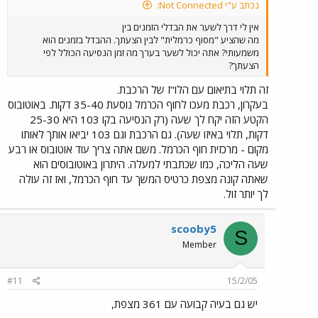
נכתב ע"י Not Connected:
אין לי דרך לשער את הבדלי הזמנים בין
מה שהציע "מסוף כרמלית" לבין הצעתך. ההבדל בזמנים הוא
משמעותי? אתה יכול לשער בערך מה זמן הנסיעה הכולל לפי
הצעתך?
זה תלוי בתיאום עם הלו"ז של הרכבת.
בעקרון, רכבת מעכו לחוף הכרמל נוסעת 35-40 דקות. באוטובוס
הקטע הזה יקח לך שעה (רק הנסיעה בקו 103 היא 25-30
דקות, תלוי באיזו שעה). גם הרכבת וגם 103 יביאו אותך לאותו
מקום - מרכזית חוף הכרמל. משם אתה צריך עוד אוטובוס או רבע
שעה הליכה, כמו שכתבתי למעלה. היתרון באוטובוסים הוא
שאתה קונה מצפת כרטיס המשך עד חוף הכרמל, ואז זה עולה
לך יותר זול.
scooby5
S
Member
#11
15/2/05
יש גם בעיה קבועה עם 361 מצפת,