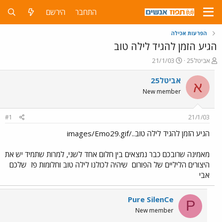
התחבר
הירשם
הפרעות אכילה
הגיע הזמן להגיד לילה טוב
פ
פ
אביטל25
21/1/03
ו
ו
ת
ר
אביטל25
א
ח
ס
New member
ה
ם
נ
ב
ו
ת
#1
21/1/03
ש
א
א
ר
הגיע הזמן להגיד לילה טוב../images/Emo29.gif
י
ך
מאמינה שרובכם כבר נמצאים בין חלום אחד לשני, למרות שתמיד יש את
היצורים הליליים של הפורום
שיהיה לכולנו לילה טוב וחלומות פז
שלכם
אבי
Pure SilenCe
P
New member