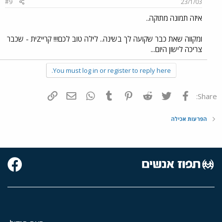
#9
23/1/03
איזה תמונה מתוקה..
ומקווה שאת כבר שקועה לך בשינה.. לילה טוב לכם!!! קרייZית - שכבר
צריכה לישון היום...
You must log in or register to reply here.
פייסבוק
Twitter
Reddit
Pinterest
Tumblr
WhatsApp
דואר אלקטרוני
הוסף קישור
Share:
הפרעות אכילה