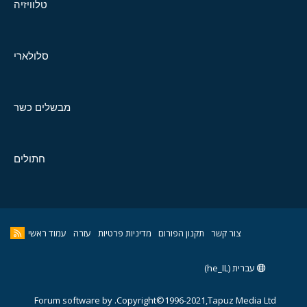
טלוויזיה
סלולארי
מבשלים כשר
חתולים
צור קשר
תקנון הפורום
מדיניות פרטיות
עזרה
עמוד ראשי
עברית (he_IL)
Forum software by
Copyright©1996-2021,Tapuz Media Ltd.