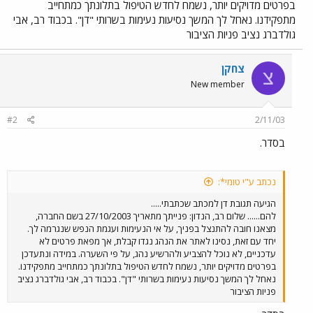
בפרטים מדויקים יותר, נשמח לחדש הטיפול בתלונתך כמתחייב
מתפקידנו. נאחל לך המשך נסיעות נעימות בשרותי "דן". בכבוד רב, אבי
גולדברג נציב פניות הציבור
צחקן
צ
New member
#2
2/11/03
בסדר.
נכתב ע"י טומי*:
הגיעה תגובת דן למכתב שכתבתי.....
להם...... שלום רב, הנדון: פנייתך מתאריך 27/10/2003 בשם החברה,
מצאנו חובה להתנצל בפניך, על אי הנעימות ועגמת הנפש שנגרמה לך.
יחד עם זאת, נסינו לאתר את הנהג נגדו קבלת, אך מפאת פרטים לא
עדכניים, לא נוכל להצביע ולהרשיע נהג, על פי השערה. במידה ונתעדכן
בפרטים מדויקים יותר, נשמח לחדש הטיפול בתלונתך כמתחייב מתפקידנו.
נאחל לך המשך נסיעות נעימות בשרותי "דן". בכבוד רב, אבי גולדברג נציב
פניות הציבור