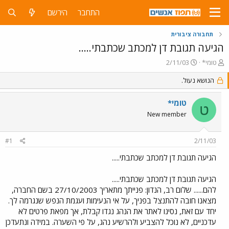
התחבר
הירשם
תחבורה ציבורית
הגיעה תגובת דן למכתב שכתבתי.....
פ
פ
טומי*
2/11/03
ו
ו
ת
ר
הנושא נעול.
ח
ס
ה
ם
טומי*
ט
נ
ב
New member
ו
ת
ש
א
א
ר
#1
2/11/03
י
ך
הגיעה תגובת דן למכתב שכתבתי.....
הגיעה תגובת דן למכתב שכתבתי.....
להם...... שלום רב, הנדון: פנייתך מתאריך 27/10/2003 בשם החברה,
מצאנו חובה להתנצל בפניך, על אי הנעימות ועגמת הנפש שנגרמה לך.
יחד עם זאת, נסינו לאתר את הנהג נגדו קבלת, אך מפאת פרטים לא
עדכניים, לא נוכל להצביע ולהרשיע נהג, על פי השערה. במידה ונתעדכן