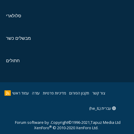
סלולארי
מבשלים כשר
חתולים
צור קשר
תקנון הפורום
מדיניות פרטיות
עזרה
עמוד ראשי
עברית (he_IL)
Forum software by
Copyright©1996-2021,Tapuz Media Ltd.
®
XenForo
© 2010-2020 XenForo Ltd.