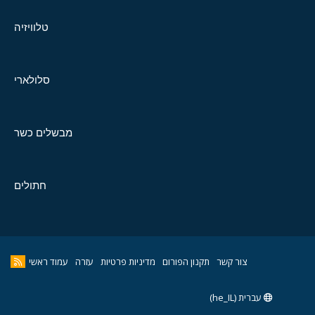
טלוויזיה
סלולארי
מבשלים כשר
חתולים
צור קשר
תקנון הפורום
מדיניות פרטיות
עזרה
עמוד ראשי
עברית (he_IL)