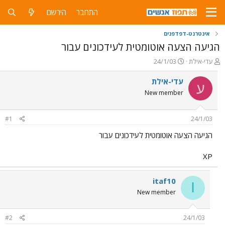
התחבר
הירשם
אינטרנט-דפדפנים
הגיעה הצעה אוטומטית לעידכונים עבור
פ
פ
עדי-אילת
24/1/03
ו
ו
ת
ר
עדי-אילת
ע
ח
ס
New member
ה
ם
נ
ב
ו
ת
#1
24/1/03
ש
א
א
ר
הגיעה הצעה אוטומטית לעידכונים עבור
י
ך
XP
itaf10
I
New member
#2
24/1/03