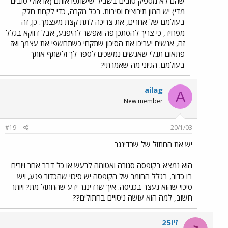
שהם לא מספיק טובים בשביל שישתפו אותם (או אולי טובים
מדי) יש המון תירוצים וסיבות. בכל מקרה, כדי לקחת חלק
בעולמם של אחרים, את צריכה לתת קצת מעצמך. כן, זה
מפחיד, כי צריך להסתכן פה ואפשר להיפגע, אבל דווקא בגלל
זה, אנשים יעריכו את הסיכון שתקחי כשתחשפי את עצמך ואז
פתאום תגלי שאנשים נמשכים לספר לך ולשתף אותך
בעולמם. הגיוני מה שאמרתי?
ailag
A
New member
#19
20/1/03
יש את החתול של שרדינגר
הוא נמצא בקופסה סגורה ואטומה לרעש או כל דבר אחר ויורים
בו כדור, בגלל החומר של הקופסה יש סיכוי שהכדור פגע, ויש
סיכוי שהוא נעצר בכניסה. איך שרדינגר ידע שהחתול מת? ויותר
חשוב, למה הוא עושה ניסויים בחתולים??
זיו25