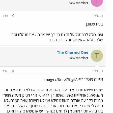
ז
New member
#15
19/1/03
בטח שמובן.
ואת יכולה להתסכל על זה גם כך. לך יש פורום שאת מנהלת וכולו
שלך... ולהם - אין. איך זה? בברכה, זיו.
The Charmd One
T
New member
#16
19/1/03
אויי זה מזכירר לייי../images/Emo79.gif
שנניח מישהו מדבר איתי על מישהו אחר ואומר את לא מכירה אותו זה
משגעעעע אותיייייי!!! כאילו מאיפה לך לדעת?! אולי אני כן מכירה אותו?!
מה זה הקביעת עובדה הזאת?! מילא אני לא חושבת שאת מכירה...לא
נראה לי שתכירי... או משהו כזה.. אבל בכזה ביטחון! זה כאילו לומר את
בחיים לא תכירי אותו, אין לך חיים כמו שלי יש או משהו כזה.. חחח כן