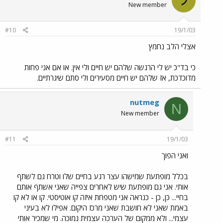
ל
New member
#10
19/1/03
אצלי הלב נחמץ
כי בד"כ יש לי הרגשה שלהם יש חיים ולי אין. או אם אני פחות
מדוכדכת, אז שלהם יש חיים מסעירים ולי סתם שיגרתיים.
nutmeg
N
New member
#11
19/1/03
ואני הפוך
בכלל מופתעת שמישהו עצר רגע בחיים שלו וטרח גם לשתף
אותי. אני גם מופתעת שיש לאחרים צפייה שאני אשתף אותם
בחיי... כן, כן - כנראה אני מטפחת איזה קו אוטיסטי. קו או לא קו
באמת שאני לא חושבת שאני מרכז היקום. אפילו לא בעיני
עצמי... ולא ממקום של הערכה עצמית נמוכה. מי שמכיר אותי