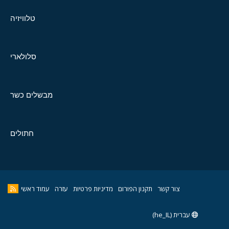
טלוויזיה
סלולארי
מבשלים כשר
חתולים
צור קשר
תקנון הפורום
מדיניות פרטיות
עזרה
עמוד ראשי
עברית (he_IL)