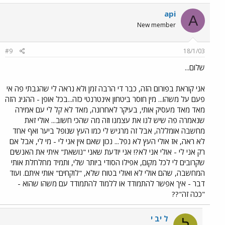
api
A
New member
#9
18/1/03
שלום...
אני קוראת בפורום הזה, כבר די הרבה זמן ולא נראה לי שהגבתי פה אי
פעם על משהו... מין חוסר ביטחון אינטרנטי כזה...בכל אופן - ההגיג הזה
מאד מאד מעסיק אותי, בעיקר לאחרונה, מאד לא קל לי עם אמירה
שנאמרה פה שיש לנו את עצמנו וזה מה שהכי חשוב... אולי זאת
מחשבה אומללה, אבל זה מרגיש לי כמו העץ שנופל ביער ואף אחד
לא ראה, אז אולי העץ לא נפל... נכון שאם אין אני לי - מי לי, אבל אם
רק אני לי - אולי אני לא?! אני יודעת שאני "נושאת" איתי את האנשים
שקרובים לי לכל מקום, אפילו הסודי ביותר שלי, ותמיד מחלחלת אותי
המחשבה, שהם אולי לא ואולי בטוח שלא, "לוקחים" אותי איתם. ועוד
דבר - איך אפשר להתמודד או ללמוד להתמודד עם משהו שהוא -
"ככה זה"??
ל יב י