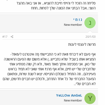
סליחה זה הזכיר לי והייתי חייבת להוציא... אז אני באה מהצד
השני...אבל הבתני את הכוונה שלך לפחות...חחח
נ ו מ י
נ
New member
#17
20/1/03
מרשה לעצמי לענות
אף פעם לא דיברתי וזאת לא כי התביישתי (זה אינטרנט לעזאזל-
המציאו אותו בשביל שלא נתבייש...) אלא משום שזו הפעם הראשונה
שלי כאן.. אני מסכימה איתך מאוד מאוד, ולא רק שזה מפתיע אותי
שלחברים שלי יש חיים, אלא אף מרגיז אותי שאני לא תמיד בראש
מעייניהם... וזה התחיל כשכולם התגייסו/ יצאו לשנת שירות, ופתאום
המעגל החברתי של כל אחד התרחב, ולכולם יש חברים חדשים, שהם
לא חברים שלי...
YeLLOw AnGeL
Y
New member