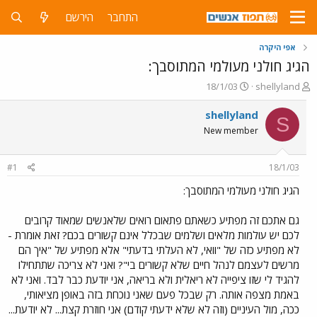
התחבר
הירשם
אפי היקרה
הגיג חולני מעולמי המתוסבך:
פ
פ
18/1/03
shellyland
ו
ו
ת
ר
shellyland
S
ח
ס
New member
ה
ם
נ
ב
ו
ת
#1
18/1/03
ש
א
א
ר
הגיג חולני מעולמי המתוסבך:
י
ך
גם אתכם זה מפתיע כשאתם פתאום רואים שלאנשים שמאוד קרובים
לכם יש עולמות מלאים ושלמים שבכלל אינם קשורים בכם? זאת אומרת -
לא מפתיע כזה של "וואי, לא העלתי בדעתי" אלא מפתיע של "איך הם
מרשים לעצמם לנהל חיים שלא קשורים בי"? ואני לא צריכה שתתחילו
להגיד לי שזו ציפייה לא ריאלית ולא בריאה, אני יודעת כבר לבד. ואני לא
באמת מצפה אותה. רק שבכל פעם שאני נוכחת בזה באופן מציאותי,
ככה, מול העיניים (וזה לא שלא ידעתי קודם) אני חוזרת קצת... לא יודעת...