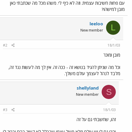
עם פחות חשיבות עצמית. וזה לא כיף לי. משהו מכל מה שכתבתי כאן
מובן למישהו?
leeloo
L
New member
#2
18/1/03
מובן ומוכר
וכל מה שניתן להגיד בנושא זה - ככה זה. אין לך מה לעשות נגד זה,
מלבד לנהל לעצמך עולם משלך.
shellyland
S
New member
#3
18/1/03
זהו, שחשבתי גם על זה
והרי גם לי יש עולם מלא משל עצמי שבכלל לא קשור בהם וברור לי