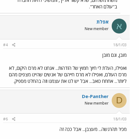
משהו משלהם, שלא קשור אלייך, ותמשיכי להיות החברה
ב"עולם האחר".
אפלת
א
New member
#4
18/1/03
מובן, וגם מובן
ואפילו, העלת לי חיוך חמוץ של הזדהות... אנחנו לא מרכז היקום, לא
מרכז העולם, ואפילו לא מרכז חייהם של אנשים שהיינו מצפים מהם
ליותר... אחחח כואב... אבל יש לנו את עצמנו וזה בהחלט מספיק.
De-Panther
D
New member
#6
18/1/03
מכיר תהרגשה... מעצבן... אבל ככה זה