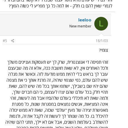
לגמרי שאין להם בו חלק - אז למה כל כך מפריע לי כשזה הפוך?
leeloo
L
New member
#5
18/1/03
צומי?
זוהי תפיסה די אגוצנטרית, שרק לך יש תעסוקות ועניינים משלך
ולכל האחרים אין, לא שאת חושבת ככה, אלא זה מה שבעצם
עובר לך בראש בלי להיות ממש מודעת לזה. וכאשר את מגלה
שיש להם עולם, כפי שצפוי שיהיה, זה מרגיז אותך כי את מצפה
שהם יהיו שם בשבילך, ישתפו אותך בכל מה שיש להם, שאת
תהיי חלק בכל עולם שהם יצרו לעצמם, כי הם חברים שלך,
ולמה שאת לא תיכללי בעולם שלהם?! אבל מה לעשות, זוהי
אינה המציאות, אנשים נמצאים במסגרות שונות, כל מסגרת
מאפשרת יצירה של מעין "עולם" שכזה, שאת לא ממש יכולה
להיכלל בו. כל מה שנותר לך לעשות זה לקבל את זה, ולנסות
להשתלב בעולמות השונים, אבל אם לא יילך, תתני להם שיהיה