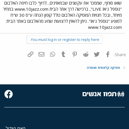
שואו סוחף, שממכר את עקשנים שבמאזינים…לרוץ" כלבו חיפה האלבום
"גוספל ג'אז LIVE", ברכישה דרך אתר הבית www.10jazz.com במחיר
מיוחד, ובכל חנויות המוסיקה האלבום כולל קופון הנחה ע"ס 30 ש"ח
למופע "גוספל ג'אז". ניתן להאזין לרצועות שמע מהאלבום באתר הבית:
www.10jazz.com
You must log in or register to reply here.
פייסבוק
Twitter
Reddit
Pinterest
Tumblr
WhatsApp
דואר אלקטרוני
הוסף קישור
Share:
מוזיקה קלאסית ואופרה
האח הגדול