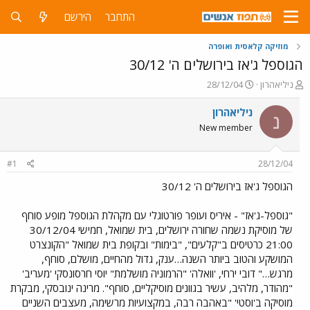
התחבר
הירשם
מוזיקה קלאסית ואופרה
הגוספל ג'אז בירושלים ה' 30/12
פ
פ
ניליאהרון
28/12/04
ו
ו
ת
ר
ניליאהרון
נ
ח
ס
New member
ה
ם
נ
ב
ו
ת
#1
28/12/04
ש
א
א
ר
הגוספל ג'אז בירושלים ה' 30/12
י
ך
"גוספל-ג'אז" - איריס ועופר פורטוגלי עם מקהלת הגוספל מופע סוחף
של מוסיקת נשמה שחורה ירושלים, בית שמואל, חמישי 30/12/04
21:00 כרטיסים ב"קלעים", "בימות" ובקופת בית שמואל "הקונצרט
המושקע והטוב ביותר השנה…ענק, גדול מהחיים, מושלם, סוחף,
מרגש…" דובי ירחי, 'וואלה' "הרמוניה מושלמת" יוסי חרסונסקי 'מעריב'
"מהודר, מלהיב, עשיר בגוונים מוסיקליים, סוחף". מרינה ינובסקי, מבקרת
מוסיקה ב'וסטי' "באהבה רבה, במקצועיות מרשימה, מעצבים השניים