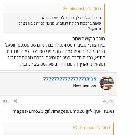
נכתב ע"י nitsansh:
מייקל, אולי יש לך הסבר להפסקה של 4
שעות ברכבות הלילה לנתב"ג וממנו? גם זה נובע מצרכי
תחזוקה?
חוסר ביקוש לשרות
בין חצות לסביבות 04.00. להבנתי מיום 03.09.06 תופעל
רכבת לילה נוספת כמה דקות לפני 01.00 בלילה מנתב"ג
לת"א, נתניה,חדרה,בנימינה וחיפה. רכבת נוספת לנתב"ג
תופעל מתאריך זה מנהריה, בשעה22.08 לנתב"ג.
אביתר777777777777777
New member
#13
4/8/06
מעביר ענין:../images/Emo26.gif../images/Emo26.gif
נכתב ע"י fireman: