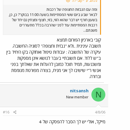
נכתב ע"י קובי לו:
ומה עם הנבזות החצופה של רכבות
לבאר שבע ביום ששי המסתיימות בשעה 11:00 בבוקר? כן, כן,
בשעון חורף יש דבר שהוא הזוי, בזוי, חצוף ומצחין גם יחד של
רכבות המסתיימות עוד לפני שהרבה בכלל מתעוררים
משנתם...
קובי בארכיון הפורום תמצא
תשובה עינינית ..ולא "נבזית וחצופה" לסוגיה החשובה.
עיקרה של התשובה : עבודות טיפול ואחזקה בקו היחיד בין
ב"ש ללוד. אם תשובתיי בעבר לנושא אינן מספקות
ומשכנעות, תמיד תוכל כמובן להעלות את שאלתך בפני
אנשי ר"י שישיבו לך אני מניח, בצורה מפורטת מנומסת
וברורה.
nitsansh
N
New member
#16
4/8/06
מייקל, אולי יש לך הסבר להפסקה של 4