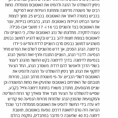
ניסיון להשתלט על ההגה ולהסיט את האוטובוס ממסלולו. כוחות
רבים של משטרה מדימונה ומתחנת העיירות יצאו לסריקות
בכביש במטרה לאתר את האוטובוס. בכביש 25 סמוך לצומת
ערוער הבחינו הניידות באוטובוס. הנהג, בהבחינו בניידות, עצר
את האוטובוס בצד והשניים בני 16 ו- 17 תושבי אבו-סבילה
נעצרו לחקירה. מתלונתו של נהג האוטובוס עולה, כי השניים עלו
לאוטובוס בצומת חוצות להב בב"ש ובקשו להגיע למושב נבטים.
משהגיעו למושב נבטים סרבו השניים לרדת והודיעו כי ירדו
בדימונה. הנהג הסכים, אך דרש מהשניים לשלם את הפרש מחיר
הנסיעה. לדברי הנהג, השניים התנגדו וחרף זאת המשיך הנהג
בנסיעתו לדימונה. בדרך לדימונה בקש החשוד מהנהג לעצור
בשולי הדרך ולאפשר להם לרדת. משסרב הנהג, החל הצעיר
לתקוף את הנהג תוך ניסיון להשתלט על ההגה ולהסיט את
האוטובוס לשולי הכביש. על-פי משטרת מרחב הנגב, מהירות
תגובתם של האזרחים באוטובוס שהזעיקו את כוחות המשטרה וכן
שניים מהנוסעים, מתנדב משא"ז בתחנת דימונה וחייל בקבע,
שסייעו להשתלט על הצעיר מצד אחד ומאידך קור הרוח השליטה
והמקצועיות שהפגין הנהג שלמרות מהירות הנסיעה 90 קמ"ש
לא עלה בידי החשוד להסיט את האוטובוס ממסלולו דבר שככל
הנראה היה גורם לתאונת דרכים. נוסעת באוטובוס, תושבת
דימונה בת 40 שחשבה כי מדובר במחבלים, נתקפה בהלם