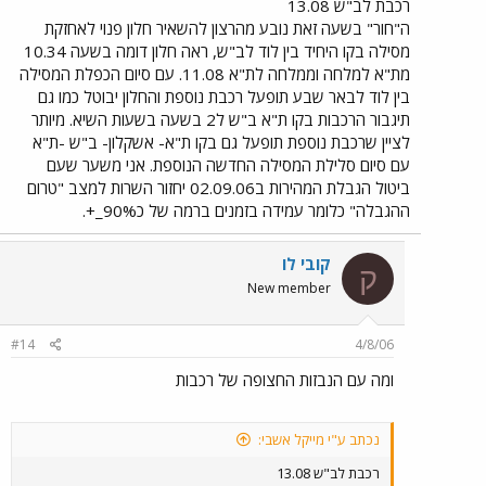
של 14:08 להערכתי מדובר בפאק רציני שמושכים באופן קבוע
רכבת לב"ש 13.08
ברכבת הזו...
ה"חור" בשעה זאת נובע מהרצון להשאיר חלון פנוי לאחזקת
מסילה בקו היחיד בין לוד לב"ש, ראה חלון דומה בשעה 10.34
מת"א למלחה וממלחה לת"א 11.08. עם סיום הכפלת המסילה
בין לוד לבאר שבע תופעל רכבת נוספת והחלון יבוטל כמו גם
תיגבור הרכבות בקו ת"א ב"ש ל2 בשעה בשעות השיא. מיותר
לציין שרכבת נוספת תופעל גם בקו ת"א- אשקלון- ב"ש -ת"א
עם סיום סלילת המסילה החדשה הנוספת. אני משער שעם
ביטול הגבלת המהירות ב02.09.06 יחזור השרות למצב "טרום
ההגבלה" כלומר עמידה בזמנים ברמה של כ90%_+.
קובי לו
ק
New member
#14
4/8/06
ומה עם הנבזות החצופה של רכבות
נכתב ע"י מייקל אשבי:
רכבת לב"ש 13.08