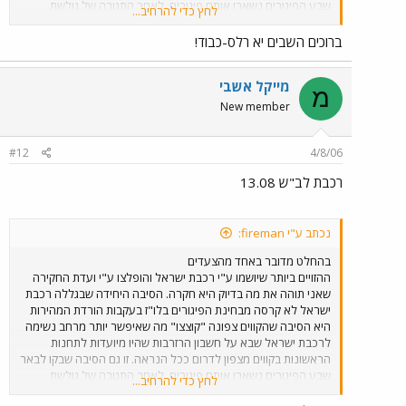
שבע הפיגורים נשארו אותם פיגורים. לאחר התגובה של גולשת
לחץ כדי להרחיב...
נוספת בנוגע לעניין החוסר של רכבת 13:08 והאיחור העקבי ברכבת
של 14:08 להערכתי מדובר בפאק רציני שמושכים באופן קבוע
ברוכים השבים יא רלס-כבוד!
ברכבת הזו...
מייקל אשבי
מ
New member
#12
4/8/06
רכבת לב"ש 13.08
נכתב ע"י fireman:
בהחלט מדובר באחד מהצעדים
ההזויים ביותר שיושמו ע"י רכבת ישראל והופלצו ע"י ועדת החקירה
שאני תוהה את מה בדיוק היא חקרה. הסיבה היחידה שבגללה רכבת
ישראל לא קרסה מבחינת הפיגורים בלו"ז בעקבות הורדת המהירות
היא הסיבה שהקווים צפונה "קוצצו" מה שאיפשר יותר מרחב נשימה
לרכבת ישראל שבא על חשבון הרזרבות שהיו מיועדות לתחנות
הראשונות בקווים מצפון לדרום ככל הנראה. זו גם הסיבה שבקו לבאר
שבע הפיגורים נשארו אותם פיגורים. לאחר התגובה של גולשת
לחץ כדי להרחיב...
נוספת בנוגע לעניין החוסר של רכבת 13:08 והאיחור העקבי ברכבת