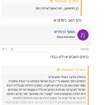
נכתב ע"י fireman:
כן, חמשושון....יום ראשון לארמיה שוב
ברוך השב בשלום יא
מסוף כרמלית
מ
New member
#11
4/8/06
ברוכים השבים יא רלס-כבוד!
נכתב ע"י fireman:
בהחלט מדובר באחד מהצעדים
ההזויים ביותר שיושמו ע"י רכבת ישראל והופלצו ע"י ועדת החקירה
שאני תוהה את מה בדיוק היא חקרה. הסיבה היחידה שבגללה רכבת
ישראל לא קרסה מבחינת הפיגורים בלו"ז בעקבות הורדת המהירות
היא הסיבה שהקווים צפונה "קוצצו" מה שאיפשר יותר מרחב נשימה
לרכבת ישראל שבא על חשבון הרזרבות שהיו מיועדות לתחנות
הראשונות בקווים מצפון לדרום ככל הנראה. זו גם הסיבה שבקו לבאר