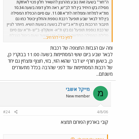
ה"חור" בשעה זאת נובע מהרצון להשאיר חלון פנוי לאחזקת
מסילה בקו היחיד בין לוד לב"ש, ראה חלון דומה בשעה 10.34
מת"א למלחה וממלחה לת"א 11.08. עם סיום הכפלת המסילה
בין לוד לבאר שבע תופעל רכבת נוספת והחלון יבוטל כמו גם
תיגבור הרכבות בקו ת"א ב"ש ל2 בשעה בשעות השיא. מיותר לציין
שרכבת נוספת תופעל גם בקו ת"א- אשקלון- ב"ש -ת"א עם סיום
סלילת המסילה החדשה הנוספת. אני משער שעם ביטול הגבלת
לחץ כדי להרחיב...
המהירות ב02.09.06 יחזור השרות למצב "טרום ההגבלה" כלומר
עמידה בזמנים ברמה של כ90%_+.
ומה עם הנבזות החצופה של רכבות
לבאר שבע ביום ששי המסתיימות בשעה 11:00 בבוקר? כן,
כן, בשעון חורף יש דבר שהוא הזוי, בזוי, חצוף ומצחין גם יחד
של רכבות המסתיימות עוד לפני שהרבה בכלל מתעוררים
משנתם...
מייקל אשבי
מ
New member
#24
4/8/06
קובי בארכיון הפורום תמצא