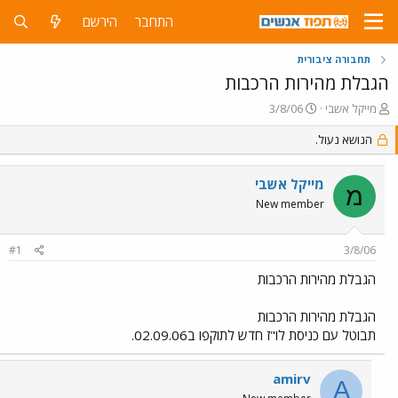
התחבר
הירשם
תחבורה ציבורית
הגבלת מהירות הרכבות
פ
פ
מייקל אשבי
3/8/06
ו
ו
ת
הנושא נעול.
ר
ח
ס
ה
ם
מייקל אשבי
נ
ב
מ
ו
ת
New member
ש
א
א
ר
#1
3/8/06
י
ך
הגבלת מהירות הרכבות
הגבלת מהירות הרכבות
תבוטל עם כניסת לו"ז חדש לתוקפו ב02.09.06.
amirv
A