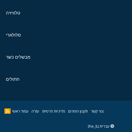
טלוויזיה
סלולארי
מבשלים כשר
חתולים
צור קשר
תקנון הפורום
מדיניות פרטיות
עזרה
עמוד ראשי
עברית (he_IL)