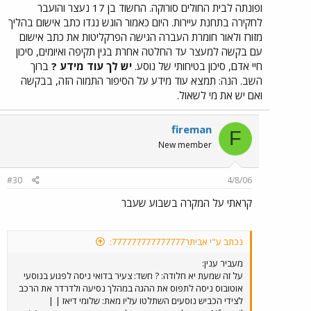
ופונתה לבית החולים סורוקה. החשוד בן 17 נעצר והועבר
לחקירה בתחנת עיירות. היום כאמור הוגש נגדו כתב אישום בהליך
מזורז ולאור חומרת העברה הגישה הפרקליטות את כתב אישום
עם בקשה למעצר עד החלטה אחרת בגין תקיפה ואיומים, סיכון
חיי אדם, סיכון בטיחותי של נוסע.
יש לך עוד מידע ?
ברוך
השב. הנה: תמצא עוד מידע על הסיפור התמוה הזה, בבקשה
ואם יש את מי לשאול.
fireman
F
New member
#30
4/8/06
קראתי על המקרה בשבוע שעבר
נכתב ע"י אביתר777777777777777:
מעביר ענין:
על זה שמעת יא חלודה: ? חשד: צעיר בדואי ניסה לפגוע בנוסעי
אוטובוס ניסה לתפוס את ההגה במהלך נסיעה ולדרדר את הרכב
לצידי הכביש נוסעים השתלטו עליו מאת: שלומי דיאז | |