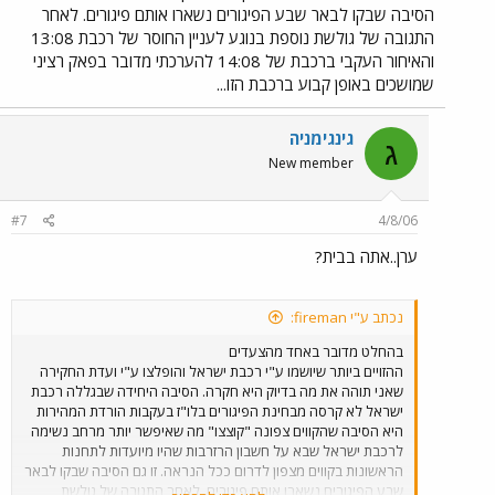
הסיבה שבקו לבאר שבע הפיגורים נשארו אותם פיגורים. לאחר
התגובה של גולשת נוספת בנוגע לעניין החוסר של רכבת 13:08
והאיחור העקבי ברכבת של 14:08 להערכתי מדובר בפאק רציני
שמושכים באופן קבוע ברכבת הזו...
גינגימניה
ג
New member
#7
4/8/06
ערן..אתה בבית?
נכתב ע"י fireman:
בהחלט מדובר באחד מהצעדים
ההזויים ביותר שיושמו ע"י רכבת ישראל והופלצו ע"י ועדת החקירה
שאני תוהה את מה בדיוק היא חקרה. הסיבה היחידה שבגללה רכבת
ישראל לא קרסה מבחינת הפיגורים בלו"ז בעקבות הורדת המהירות
היא הסיבה שהקווים צפונה "קוצצו" מה שאיפשר יותר מרחב נשימה
לרכבת ישראל שבא על חשבון הרזרבות שהיו מיועדות לתחנות
הראשונות בקווים מצפון לדרום ככל הנראה. זו גם הסיבה שבקו לבאר
שבע הפיגורים נשארו אותם פיגורים. לאחר התגובה של גולשת