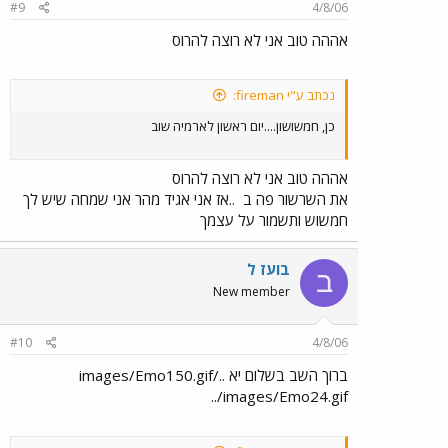
#9
4/8/06
אההה טוב אני לא רוצה להרוס
נכתב ע"י fireman:
כן, חמשושון....יום ראשון לארמיה שוב
אההה טוב אני לא רוצה להרוס
את השרשור פה ב
..אז אני אגיד מהר אני שמחה שיש לך
חמשוש ותשמור על עצמך
בועז ל
ב
New member
#10
4/8/06
ברוך השב בשלום יא ../images/Emo150.gif
../images/Emo24.gif