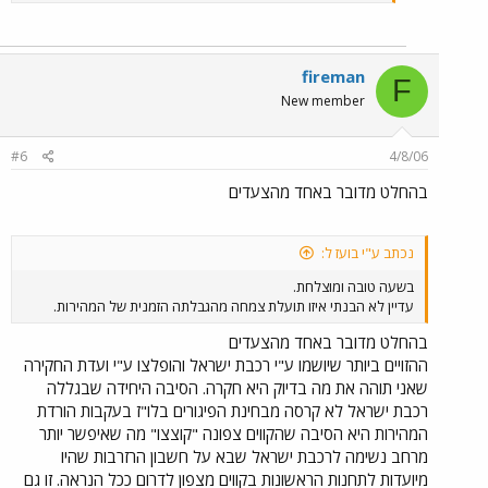
fireman
F
New member
#6
4/8/06
בהחלט מדובר באחד מהצעדים
נכתב ע"י בועז ל:
בשעה טובה ומוצלחת.
עדיין לא הבנתי איזו תועלת צמחה מהגבלתה הזמנית של המהירות.
בהחלט מדובר באחד מהצעדים
ההזויים ביותר שיושמו ע"י רכבת ישראל והופלצו ע"י ועדת החקירה
שאני תוהה את מה בדיוק היא חקרה. הסיבה היחידה שבגללה
רכבת ישראל לא קרסה מבחינת הפיגורים בלו"ז בעקבות הורדת
המהירות היא הסיבה שהקווים צפונה "קוצצו" מה שאיפשר יותר
מרחב נשימה לרכבת ישראל שבא על חשבון הרזרבות שהיו
מיועדות לתחנות הראשונות בקווים מצפון לדרום ככל הנראה. זו גם