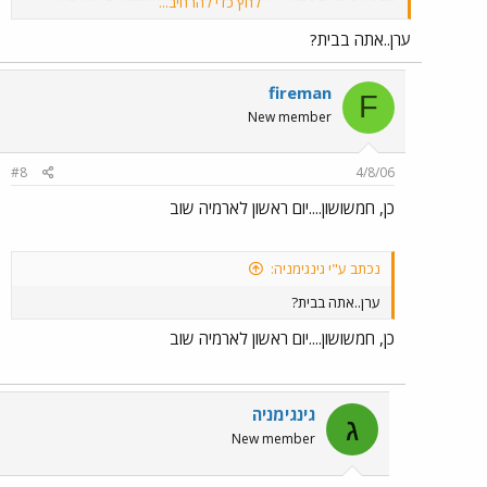
לחץ כדי להרחיב...
נוספת בנוגע לעניין החוסר של רכבת 13:08 והאיחור העקבי ברכבת
של 14:08 להערכתי מדובר בפאק רציני שמושכים באופן קבוע
ערן..אתה בבית?
ברכבת הזו...
fireman
F
New member
#8
4/8/06
כן, חמשושון....יום ראשון לארמיה שוב
נכתב ע"י גינגימניה:
ערן..אתה בבית?
כן, חמשושון....יום ראשון לארמיה שוב
גינגימניה
ג
New member