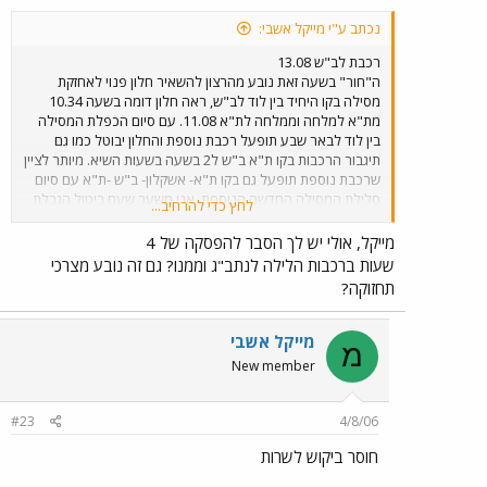
נכתב ע"י מייקל אשבי:
רכבת לב"ש 13.08
ה"חור" בשעה זאת נובע מהרצון להשאיר חלון פנוי לאחזקת
מסילה בקו היחיד בין לוד לב"ש, ראה חלון דומה בשעה 10.34
מת"א למלחה וממלחה לת"א 11.08. עם סיום הכפלת המסילה
בין לוד לבאר שבע תופעל רכבת נוספת והחלון יבוטל כמו גם
תיגבור הרכבות בקו ת"א ב"ש ל2 בשעה בשעות השיא. מיותר לציין
שרכבת נוספת תופעל גם בקו ת"א- אשקלון- ב"ש -ת"א עם סיום
סלילת המסילה החדשה הנוספת. אני משער שעם ביטול הגבלת
לחץ כדי להרחיב...
המהירות ב02.09.06 יחזור השרות למצב "טרום ההגבלה" כלומר
עמידה בזמנים ברמה של כ90%_+.
מייקל, אולי יש לך הסבר להפסקה של 4
שעות ברכבות הלילה לנתב"ג וממנו? גם זה נובע מצרכי
תחזוקה?
מייקל אשבי
מ
New member
#23
4/8/06
חוסר ביקוש לשרות