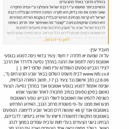
בהחלט מדובר באחד מהצעדים
ההזויים ביותר שיושמו ע"י רכבת ישראל והופלצו ע"י ועדת החקירה
שאני תוהה את מה בדיוק היא חקרה. הסיבה היחידה שבגללה רכבת
ישראל לא קרסה מבחינת הפיגורים בלו"ז בעקבות הורדת המהירות
היא הסיבה שהקווים צפונה "קוצצו" מה שאיפשר יותר מרחב נשימה
לרכבת ישראל שבא על חשבון הרזרבות שהיו מיועדות לתחנות
הראשונות בקווים מצפון לדרום ככל הנראה. זו גם הסיבה שבקו לבאר
שבע הפיגורים נשארו אותם פיגורים. לאחר התגובה של גולשת
לחץ כדי להרחיב...
נוספת בנוגע לעניין החוסר של רכבת 13:08 והאיחור העקבי ברכבת
של 14:08 להערכתי מדובר בפאק רציני שמושכים באופן קבוע
מעביר ענין:
ברכבת הזו...
על זה שמעת יא חלודה: ? חשד: צעיר בדואי ניסה לפגוע בנוסעי
אוטובוס ניסה לתפוס את ההגה במהלך נסיעה ולדרדר את הרכב
לצידי הכביש נוסעים השתלטו עליו מאת: שלומי דיאז | |
www.Nfc.co.il לבית משפט השלום בבאר שבע הוגש היום (ד',
2.8.06) כתב אישום נגד צעיר בן 17, תושב הפזורה הבדווית,
שניסה אתמול לפגוע בנוסעי אוטובוס אגד במהלך נסיעה. הצעיר
נאשם בסיכון נוסעים בנתיב תחבורה לאחר שנעצר אמש
כשניסה להסיט את האוטובוס לשולי הכביש. נוסעי האוטובוס
מנעו זאת ממנו. על-פי משטרת מרחב הנגב, האירוע התרחש
באוטובוס אגד קו 48 שעשה דרכו מבאר שבע לדימונה. הנוסעים
באוטובוס התקשרו למשטרה ודיווחו על אירוע ביטחוני. לדבריהם,
הבחינו בשני הצעירים בעלי חזות ערבית עומדים בסמוך לנהג
כאשר, בשלב מסוים נראה אחד הצעירים נאבק עם הנהג תוך