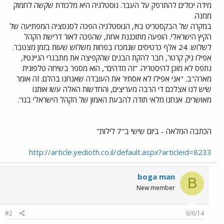
מידה יכולים להתרפק על העבר. נוסטלגיה היא מלכודת שקשה לחמוק
ממנה.
במקרה של הבקסטריט בויז, הנוסטלגיה הפכה לסנסציה המפתיעה של
הקיץ הישראלי. הופעה מתוכננת אחת, שהפכה לאור דרישת הקהל
לשלוש. 24 אלף כרטיסים שנמכרו בפחות משלוש שעות בזמן מצטבר.
אפילו ניק קרטר, חבר להקת הבנים שהקפיצה את מתבגרי הניינטיז,
נתפס לא מוכן להיסטריה. "זה מדהים", הוא מספר בשיחה טלפונית
מארה"ב. "אני אפילו לא אסתיר את העובדה שאנחנו בהלם. זה אומר
שיש לנו אצלכם די הרבה מעריצים, והחדשות האלה עשו אותנו
מאושרים. אנחנו מלאי תודה להבעת האמון של הקהל הישראלי בנו".
הכתבה המלאה - ביום שישי ב"7 לילות"
http://article.yedioth.co.il/default.aspx?articleid=8233
boga man
B
New member
#2
6/6/14