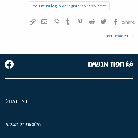
You must log in or register to reply here.
פייסבוק
Twitter
Reddit
Pinterest
Tumblr
WhatsApp
דואר אלקטרוני
הוסף קישור
Share:
בקסטריט בויז
האח הגדול
הלוואות רק תבקש