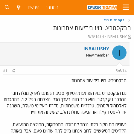
התחבר
הירשם
בקסטריט בויז
הבקסטריט בויז בידיעות אחרונות
פ
פ
5/6/14
INBALUSHY
ו
ו
ת
ר
INBALUSHY
I
ח
ס
New member
ה
ם
נ
ב
ו
ת
#1
5/6/14
ש
א
א
ר
הבקסטריט בויז בידיעות אחרונות
י
ך
גם הבקסטריט בויז הופתעו מהטירוף סביב הגעתם לארץ, מגלה חבר
ההרכב ניק קרטר. והוא כבר חווה בערך הכל: הצלחה בגיל 12, התמכרות
לאלכוהול ולסמים, טרגדיות משפחתיות, סדרת ריאליטי כושלת, השמנה
עד ל–100 קילו. ואז הגיעה מחלת הלב ששינתה את חייו
נעורים הם מקור בלתי נגמר למבוכה. התסרוקות, החולצה המזעזעת,
הלהיטים הטיפשיים. לרוב אנחנו בזים למה שהיינו פעם, אבל באותה