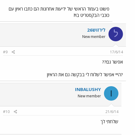
פשוט בעמוד הראשי של ידיעות אחרונות הם כתבו ראיון עם
כוכבי הבקסטריט בויז
לירזוש26
ל
New member
#9
17/6/14
אפשר גם??
?הייי אפשר לשלוח לי בבקשה גם את הראיון
INBALUSHY
I
New member
#10
21/6/14
שלחתי לך