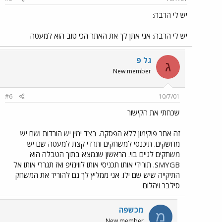
יש לי הרבה:
יש לי הרבה: אני אתן לך את האתר הכי טוב הוא למעטה
גל פ
ג
New member
#6
10/7/01
שכחתי את הקישור
זה אתר פוקימון ללא הפסקה. בצד ימין יש הורדות ושם יש
מחשקים. תיכנסי למשחקים ותרדי קצת למעטה שם יש
משחקים לגיים בוי. הראשון שנמצא בתוך הטבלה הוא
SMYGB. תורידי אותו תכניסי אותו לווינזיפ ואז תגררי אותו אל
התיקייה שיש שם ילו. אני ממליץ לך גם להוריד את המשחק
סילבר ויהלום
מכשפה
מ
New member