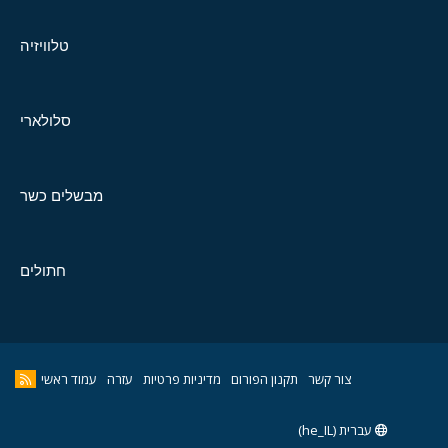
טלוויזיה
סלולארי
מבשלים כשר
חתולים
צור קשר
תקנון הפורום
מדיניות פרטיות
עזרה
עמוד ראשי
עברית (he_IL)