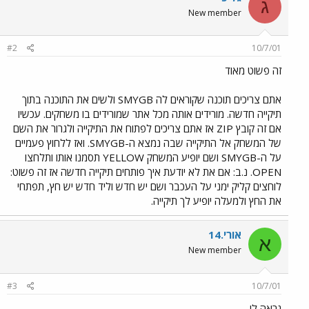
ג
New member
#2
10/7/01
זה פשוט מאוד
אתם צריכים תוכנה שקוראים לה SMYGB ולשים את התוכנה בתוך
תיקייה חדשה. מורידים אותה מכל אתר שמורידים בו משחקים. עכשיו
אם זה קובץ ZIP אז אתם צריכים לפתוח את התיקייה ולגרור את השם
של המשחק אל התיקייה שבה נמצא ה-SMYGB. ואז ללחוץ פעמיים
על ה-SMYGB ושם יופיע המשחק YELLOW תסמנו אותו ותלחצו
OPEN. נ.ב: אם את לא יודעת איך פותחים תיקייה חדשה אז זה פשוט:
לוחצים קליק ימני על העכבר ושם יש חדש וליד חדש יש חץ, תפתחי
את החץ ולמעלה יופיע לך תיקייה.
אורי.14
א
New member
#3
10/7/01
נראה לי