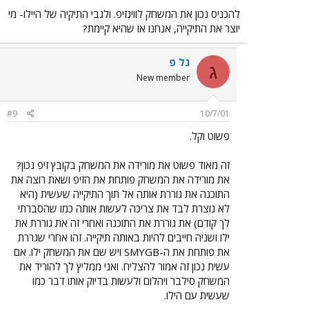
להכניס נכון את המשחק לווינזיפ. ולגבי התיקיה של היילו- מי
יוצר את התיקייה, אנחנו או שהיא קיימת?
גל פ
ג
New member
#9
10/7/01
פשוט וקל.
זה מאוד פשוט את מורידה את המשחק בקובץ זיפ נכון?
את מורידה את המשחק פותחת את הזיפ ושאת רוצה את
התוכנה את גוררת אותה אל תוך התיקייה שעשית (היא
לא נוצרת לבד את צריכה לעשות אותה כמו שהסברתי
לך קודם) את גוררת את התוכנה ואחרי זה את גוררת את
ילו ושניה חייבים להיות באותה תיקייה. זהו אחרי שגררת
את פותחת את ה-SMYGB ויש שם את המשחק ילו. אם
עשית נכון זה אמור להצליח. ואני ממליץ לך להוריד את
המשחק סילבר ויהלום ולעשות בדיוק אותו דבר כמו
שעשית עם הילו.