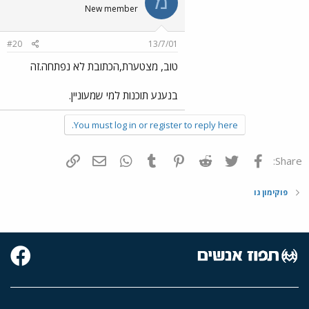
מ
New member
#20
13/7/01
טוב, מצטערת,הכתובת לא נפתחה.זה
בנענע תוכנות למי שמעוניין.
You must log in or register to reply here.
פייסבוק
Twitter
Reddit
Pinterest
Tumblr
WhatsApp
דואר אלקטרוני
הוסף קישור
Share:
פוקימון גו