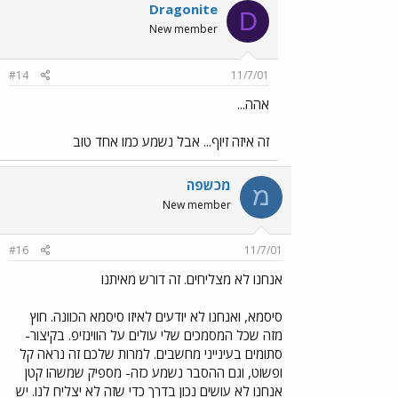
Dragonite
D
New member
#14
11/7/01
אהה...
זה איזה זיוף... אבל נשמע כמו אחד טוב
מכשפה
מ
New member
#16
11/7/01
אנחנו לא מצליחים. זה דורש מאיתנו
סיסמא, ואנחנו לא יודעים לאיזו סיסמא הכוונה. חוץ
מזה שכל המסמכים שלי עולים על הווינזיפ. בקיצור-
סתומים בעינייני מחשבים. למרות שלכם זה נראה קל
ופשוט, וגם ההסבר נשמע כזה- מספיק שמשהו קטן
אנחנו לא עושים נכון בדרך כדי שזה לא יצליח לנו. יש