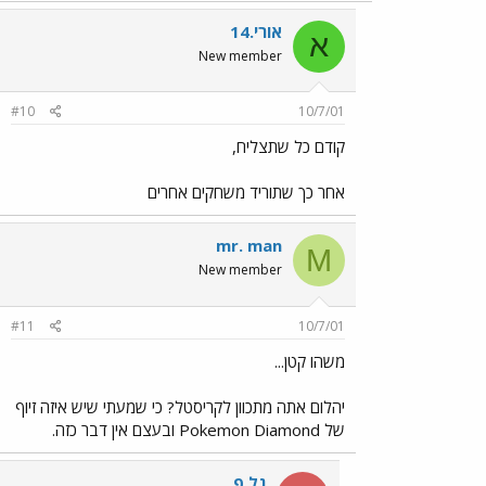
אורי.14
א
New member
#10
10/7/01
קודם כל שתצליח,
אחר כך שתוריד משחקים אחרים
mr. man
M
New member
#11
10/7/01
משהו קטן...
יהלום אתה מתכוון לקריסטל? כי שמעתי שיש איזה זיוף
של Pokemon Diamond ובעצם אין דבר כזה.
גל פ