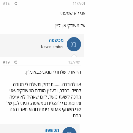
#18
11/7/01
אני לא שמעתי
על משחקי און ליין...
מכשפה
מ
New member
#19
13/7/01
היי אורי, שלחו לי מנענע,באונליין,
אוו להורדה..........תבדוק ותשלח לי תגובה
למייל. בסדר, ובעניין הורדת המשחקים-אני
מחכה לשעת כושר, ליום שאהיה לא עייפה
ומרוכזת כדי להצליח במשימה. קניתי לבן שלי
שני משחקי SIMS בינתיים והוא מאד נהנה
מהם.
מכשפה