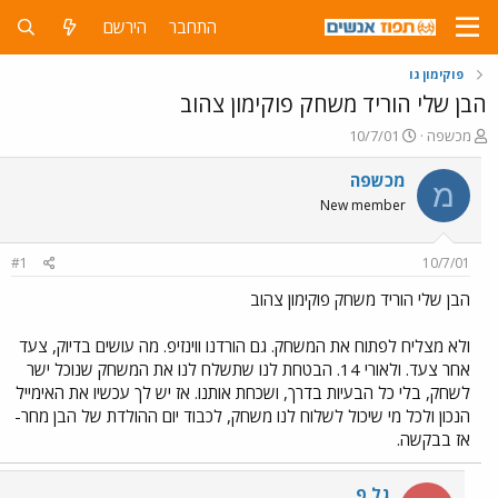
התחבר
הירשם
פוקימון גו
הבן שלי הוריד משחק פוקימון צהוב
פ
פ
מכשפה
10/7/01
ו
ו
ת
ר
מכשפה
מ
ח
ס
New member
ה
ם
נ
ב
ו
ת
#1
10/7/01
ש
א
א
ר
הבן שלי הוריד משחק פוקימון צהוב
י
ך
ולא מצליח לפתוח את המשחק. גם הורדנו ווינזיפ. מה עושים בדיוק, צעד
אחר צעד. ולאורי 14. הבטחת לנו שתשלח לנו את המשחק שנוכל ישר
לשחק, בלי כל הבעיות בדרך, ושכחת אותנו. אז יש לך עכשיו את האימייל
הנכון ולכל מי שיכול לשלוח לנו משחק, לכבוד יום ההולדת של הבן מחר-
אז בבקשה.
גל פ