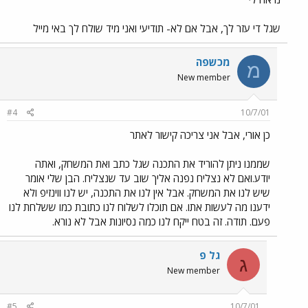
שגל די עזר לך, אבל אם לא- תודיעי ואני מיד שולח לך באי מייל
מכשפה
מ
New member
#4
10/7/01
כן אורי, אבל אני צריכה קישור לאתר
שממנו ניתן להוריד את התכנה שגל כתב ואת המשחק, ואתה
יודע.ואם לא נצליח נפנה אליך שוב עד שנצליח. הבן שלי אומר
שיש לנו את המשחק. אבל אין לנו את התכנה, יש לנו ווינזיפ ולא
ידענו מה לעשות אתו. אם תוכלו לשלוח לנו כתובת כמו ששלחת לנו
פעם. תודה. זה בטח ייקח לנו כמה נסיונות אבל לא נורא.
גל פ
ג
New member
#5
10/7/01