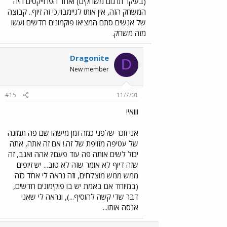
(בעיקר תרגום משחקים) ואחד הפרוייקטים היה
המשחק הזה, אין אותו לגיימבוי,כי זה זיוף.. קבוצה
של אנשים סתם המציאו פוקמונים חדשים ועשו
מזה משחק.
Dragonite
D
New member
#15
11/7/01
ווואי!
אני זוכר שלפני כמה זמן מישהו שם פה תמונה
של עטיפה מזויפת של זה.! אם זה אתה, אתה
יכול לשים אותה פה עוד פעם? אהה ואגב, זה
שזה דיוף לא אומר שזה לא טוב... יש זיופים
ממש ממש מוצלחים, וזה נראה לי אחד כזה
(במיוחד אם באמת יש בו פוקימונים חדשים,
דבר שדי קשה להוסיף...), ונראה לי שאני
אנסה אותו...