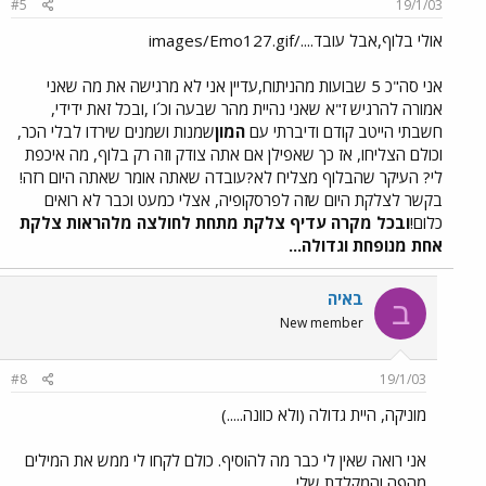
#5
19/1/03
אולי בלוף,אבל עובד..../images/Emo127.gif
אני סה"כ 5 שבועות מהניתוח,עדיין אני לא מרגישה את מה שאני
אמורה להרגיש ז"א שאני נהיית מהר שבעה וכ´ו ,ובכל זאת ידידי,
חשבתי הייטב קודם ודיברתי עם
המון
שמנות ושמנים שירדו לבלי הכר,
וכולם הצליחו, אז כך שאפילן אם אתה צודק וזה רק בלוף, מה איכפת
לי? העיקר שהבלוף מצליח לא?עובדה שאתה אומר שאתה היום רזה!
בקשר לצלקת היום שזה לפרסקופיה, אצלי כמעט וכבר לא רואים
כלום!
ובכל מקרה עדיף צלקת מתחת לחולצה מלהראות צלקת
אחת מנופחת וגדולה...
באיה
ב
New member
#8
19/1/03
מוניקה, היית גדולה (ולא כוונה.....)
אני רואה שאין לי כבר מה להוסיף. כולם לקחו לי ממש את המילים
מהפה והמקלדת שלי.