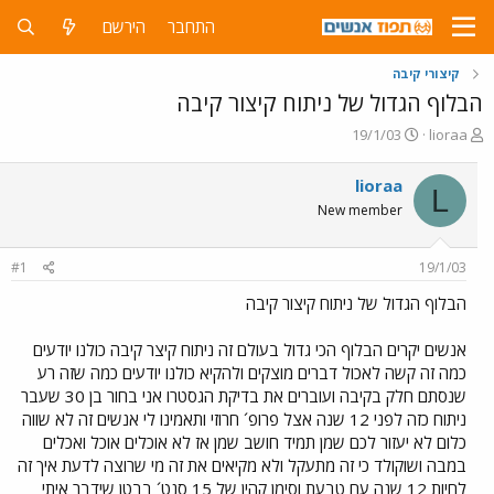
התחבר
הירשם
קיצורי קיבה
הבלוף הגדול של ניתוח קיצור קיבה
פ
פ
19/1/03
lioraa
ו
ו
ת
ר
lioraa
L
ח
ס
New member
ה
ם
נ
ב
ו
ת
#1
19/1/03
ש
א
א
ר
הבלוף הגדול של ניתוח קיצור קיבה
י
ך
אנשים יקרים הבלוף הכי גדול בעולם זה ניתוח קיצר קיבה כולנו יודעים
כמה זה קשה לאכול דברים מוצקים ולהקיא כולנו יודעים כמה שזה רע
שנסתם חלק בקיבה ועוברים את בדיקת הגסטרו אני בחור בן 30 שעבר
ניתוח כזה לפני 12 שנה אצל פרופ´ חרוזי ותאמינו לי אנשים זה לא שווה
כלום לא יעזור לכם שמן תמיד חושב שמן אז לא אוכלים אוכל ואכלים
במבה ושוקולד כי זה מתעקל ולא מקיאים את זה מי שרוצה לדעת איך זה
לחיות 12 שנה עם טבעת וסימן קהין של 15 סנט´ בבטן שידבר איתי