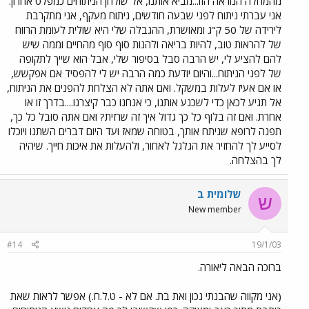
מהמחלה הנוראה הזו...מביא אותנו, אל שולחן הניתוחים כמפלט אחרון.
אני עברתי ניתוח לפני שבעה חודשים, ניתוח מעקף, אני מתקרבת
לירידה של 50 ק"ג ומאושרת, ההגבלה שלי היא שולית לעומת הרווח
של להראות טוב, להיות בריאה ולהנות סוף סוף מהחיים וממה שיש
להם להציע לי, יש הרבה סבל בסיפור שלי, אבל הוא שייך לתקופה
של לפני הניתוח...והיום יודעת כמה הרבה יש לי להפסיד אם אפקשש,
או אם אעיז לעלות במשקל. ואם אתה לא הצלחת להפנים את הניתוח,
אל תגיע לכאן כדי לשכנע אותנו, כי אנחנו כבר קיצרנו....בדרך זו או
אחרת. ואם זה בלוף כל כך גדול איך זה שרזית? ואם אתה סובל כל כך,
תפנה לרופא שניתח אותך, בטוחה שמאז ועד היום דברים השתנו ויוכלו
לסייע לך להחזיר את הגלגל לאחור, ולהעלות את איכות חייך. שיהיה
לך בהצלחה.
שלומית ב
ש
New member
#14
19/1/03
ברוכה הבאה ליאורה.
(אני מקווה שהבנתי נכון ואת בת. אם לא - ט.ל.ח.) אפשר לראות שאת