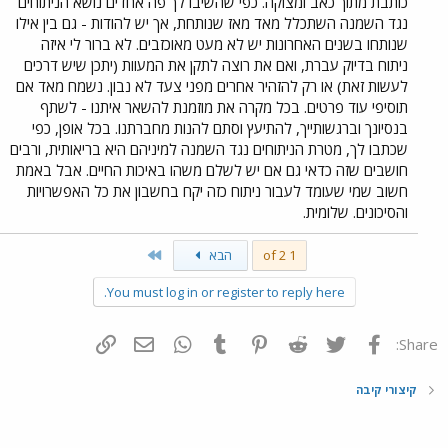
כותבת מתוך כאב ומצוקה. כפי שהשיבו לך פה אחדים נושא הניתוחים
נגד השמנה השתכלל מאד מאז שנותחת, אך יש להודות - גם בין אילו
שנותחו בשנים האחרונות יש לא מעט מאוכזבים. לא ברור לי איזה
ניתוח בדיוק עברת, ואם את רוצה לתקן את המעוות (יתכן שיש דרכים
לעשות זאת) או רק להזהיר אחרים מפני צעד לא נבון. נשמח מאד אם
תוסיפי עוד פרטים. בכל מקרה את מוזמנת להשאר איתנו - לשתף
בנסיונך וברגשותייך, להתיעץ וסתם להנות מחברתנו. בכל אופן, כפי
שכתבו לך, מטרת הניתוחים נגד השמנה למיניהם היא בריאותית, ורבים
חושבים שזה כדאי גם אם יש לשלם משהו באיכות החיים. אבל באמת
חשוב שמי שעומד לעבור ניתוח כזה יקח בחשבון את כל האפשרויות
והסיכונים. שלומית.
Last
1 of 2
הבא
You must log in or register to reply here.
פייסבוק
Twitter
Reddit
Pinterest
Tumblr
WhatsApp
דואר אלקטרוני
הוסף קישור
Share:
קיצורי קיבה