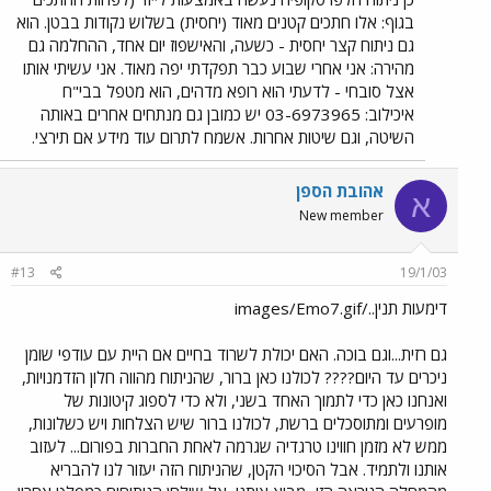
בגוף: אלו חתכים קטנים מאוד (יחסית) בשלוש נקודות בבטן. הוא
גם ניתוח קצר יחסית - כשעה, והאישפוז יום אחד, ההחלמה גם
מהירה: אני אחרי שבוע כבר תפקדתי יפה מאוד. אני עשיתי אותו
אצל סובחי - לדעתי הוא רופא מדהים, הוא מטפל בבי"ח
איכילוב: 03-6973965 יש כמובן גם מנתחים אחרים באותה
השיטה, וגם שיטות אחרות. אשמח לתרום עוד מידע אם תירצי.
אהובת הספן
א
New member
#13
19/1/03
דימעות תנין../images/Emo7.gif
גם רזית...וגם בוכה. האם יכולת לשרוד בחיים אם היית עם עודפי שומן
ניכרים עד היום???? לכולנו כאן ברור, שהניתוח מהווה חלון הזדמנויות,
ואנחנו כאן כדי לתמוך האחד בשני, ולא כדי לספוג קיטונות של
מופרעים ומתוסכלים ברשת, לכולנו ברור שיש הצלחות ויש כשלונות,
ממש לא מזמן חווינו טרגדיה שגרמה לאחת החברות בפורום... לעזוב
אותנו ולתמיד. אבל הסיכוי הקטן, שהניתוח הזה יעזור לנו להבריא