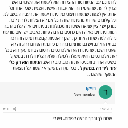
להתחכם עם הניתוח.סוד ההצלחה הוא לעשות את השינוי בראש
וצריך לדעת שהשינוי הזה הוא עבודה אישית ועצמית שכל אחד וכל
אחת, אין לצפות שמשהו חיצוני כמו ניתוח יעשה את העבודה בשבילנו.
וכל קילוגרם שירדת מהניתוח שווה הכל אם לא הצלחת לרדת לבד.
כמו כן יש לציין שמאז השיטות והטכנולוגיות בניתוחים אלה עלו בהרבה
רמות וניתוחים כאלה היום כרוכים בהרבה פחות כאבים. יש היום מודעות
גדלוה למה שקורה אחר כך, ישנן דיאטניות וקבוצות תמיכה והדרכה
בבתי החולים, ויש גם פורומים נהדרים כדוגמת הפורום הזה. זה לא
שאני חושבת שהניתוח הוא האלטרנטיבה הטובה ביותר ,אך היא בכל
זאת אלטרנטיבה והיא מעולה לכאלה שלא הצליחו לרדת במשקל
בשיטה אחרת. ותכניסו את זה טוב טוב לראש,
הניתוח הוא רק כלי
עזר לירידה במשקל ,
בכל מקרה ,המשך/י לשמור על תוצאות
המשקל שהשגת...
רוייקו
ר
New member
#10
19/1/03
שלום לך וברוך הבאה לפורום.. ויש לי