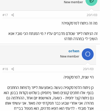
New member
#17
20/1/03
מה זה ניתוח לפרסקופיה?
זה הניתוח לייזר שכולם מדברים עליו ? מי המנתח הכי טוב? אנא
השיבי לי במהרה תודה!
orhen
O
New member
#18
20/1/03
היי שגית, לפרסקופיה
כן ניתוח הלפרסקופיה נעשה באמצעות לייזר (לפחות החתכים
בגוף: אלו חתכים קטנים מאוד (יחסית) בשלוש נקודות בבטן. הוא
גם ניתוח קצר יחסית - כשעה, והאישפוז יום אחד, ההחלמה גם
מהירה: אני אחרי שבוע כבר תפקדתי יפה מאוד. אני עשיתי אותו
אצל סובחי - לדעתי הוא רופא מדהים, הוא מטפל בבי"ח