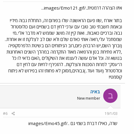
איזו הצהרה דרמטית../images/Emo121.gif...
בתור אורח ,שזו פעם הראשונה שלו בפורום זה, התחלת גבוה מידי!
ובאמת חשבתי טוב טוב! עם ערכי לחץ דם בשמיים ועם כולוסטרול
גבוה וברכיים כואבות.. ואות קיין זה מושג שממש לא מדבר אלי..מי
שמסתכל עלי,רואה אותי כאדם שלם ולא שם לב לצלקת זו או אחרת..
(וברוך השם,יש הרבה!) כיום,רוב הניתוחים הם בשיטת הלפרסקופיה
,ללא פתיחת בטן והרפואה מאוד התקדמה במהלך השנים האחרונות
בנושא זה. וכל אדם עושה לעצמו את השיקולים ,האם כדאי לו כל
ה"עסק" למרות הסכנות והצלקות.. להזכירך! לחיות עם לחץ דם
וכולסטרול (ועוד ועוד..)גבוהים,מסוכן לא פחות! זהו בפירוש לא ניתוח
קוסמטי!
באיה
ב
New member
#6
19/1/03
שרה, כאילו דברת בשמי גם ../images/Emo45.gif