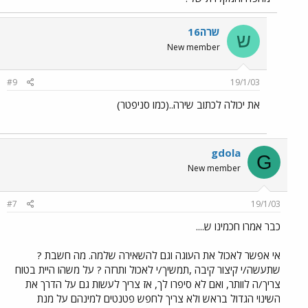
שרה16
ש
New member
#9
19/1/03
את יכולה לכתוב שירה..(כמו סניפטר)
gdola
G
New member
#7
19/1/03
כבר אמרו חכמינו ש....
אי אפשר לאכול את העוגה וגם להשאירה שלמה. מה חשבת ?
שתעשה/י קיצור קיבה ,תמשיך/י לאכול ותרזה ? על משהו היית בטוח
צריך/ה לוותר, ואם לא סיפרו לך, אז צריך לעשות גם על הדרך את
השינוי הגדול בראש ולא צריך לחפש פטנטים למינהם על מנת