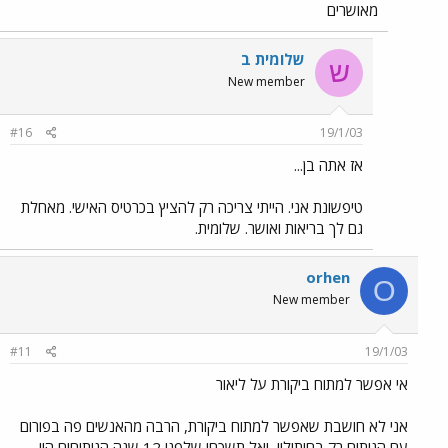
מאושרים
שלומית ב
ש
New member
#16
19/1/03
אז אתה בן...
טיפשונת אני. הייתי צריכה רק להציץ בכרטיס האישי. מאחלת
גם לך בריאות ואושר. שלומית.
orhen
O
New member
#11
19/1/03
אי אפשר למתוח ביקורת על ליאור
אני לא חושבת שאפשר למתוח ביקורת, הרבה מהאנשים פה בפורום
עם הניתוח רק בחיתוליו, ואל תשכחו שלפני 12 שנה הניתוחים היו