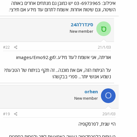
איכילוב: 03-6973965 יש כמובן גם מנתחים אחרים באותה
השיטה, וגם שיטות אחרות. אשמח לתרום עוד מידע אם תירצי.
סינדרלה24
ס
New member
#22
21/1/03
אוריתה, אני אשמח לעוד מידע../images/Emo92.gif
על הניתוח הזה, אם את מוכנה... זה תקף בניתוח של הטבעת?
נשמע אנושי יותר... ספרי בבקשה!
orhen
O
New member
#19
20/1/03
היי שגית, לפרסקופיה
כן ניתוח הלפרסקופיה נעשה באמצעות לייזר (לפחות החתכים