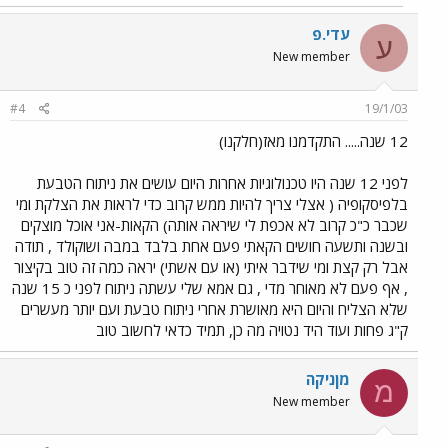
עדי.פ
ע
New member
#4
19/1/03
12 שנה..... התקדמנו מאז(חלקנו)
לפני 12 שנה היו טכנולוגיות אחרות היום עושים את ניתוח הטבעת
בלפיסקופיה ( אצלי צריך להיות ממש קרוב כדי לראות את הצלקת ומי
שכבר כ"כ קרוב לא אכפת לי שיראה אותה) הקאות-אני אוכל מוצקים
ובשנה ותשעה חושים הקאתי פעם אחת בלבד במבה ושוקולד , תודה
אבל רק קצת ומי שידבר איתי (או עם אשתי) יראה כמה זה טוב בקיצור
, אף פעם לא מאוחר מדי , גם אמא שלי עשתה ניתוח לפני כ 15 שנה
שלא הצליח והיום היא מאושרת אחרי ניתוח טבעת ועם יותר מעשרים
ק"ג פחות ועוד היד נטויה מה כן, תמיד כדאי לחשוב טוב
מןניקה
מ
New member