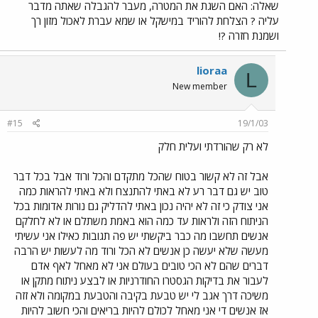
שאלה: האם השגת את המטרה, מעבר להגבלה שאתה מדבר
עליה ? הצלחת להוריד במישקל או שמא עברת לאכול מזון רך
ושמנת חזרה ?!
lioraa
L
New member
#15
19/1/03
לא רק שהורדתי ועלית חלק
אבל זה לא קשור בטוח שהכל מתקדם והכל ורוד אבל בכל דבר
טוב יש גם דבר רע לא באתי להתנצח ולא באתי להראות כמה
אני צודק כי זה לא יהיה נכון באתי להדליק גם נורות אדומות בכל
הניתוח הזה ולראות עד כמה הוא באמת משתלם או לא לחלקם
אנשים תחשבו מה כבר ביקשתי יש פה תגובות כאילו אני עשיתי
מעשה שלא יעשה כן אנשים לא הכל ורוד מה לעשות יש הרבה
דברים שהם לא הכי טובים בעולם אני לא מאחל לאף אדם
לעבור את בדיקות הגסטרו החודרניות או לבצע ניתוח מתקן או
משיכה דרך אגב לי יש טבעת בקיבה והטבעת במקומה ולא זזה
אז אנשים די אני מאחל לכולם להיות בריאים והכי חשוב להיות