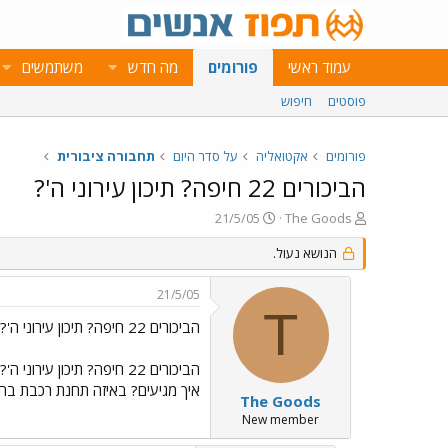
עמוד ראשי
פורומים
מה חדש
משתמשים
פוסטים
חיפוש
פורומים
אקטואליה
על סדר היום
תחבורה ציבורית
הביכורים 22 חיפה? תיכון עירוני ה'?
פ
פ
21/5/05
The Goods
ו
ו
ת
הנושא נעול.
ר
ח
ס
ה
ם
21/5/05
נ
ב
T
ו
ת
הביכורים 22 חיפה? תיכון עירוני ה'?
ש
א
א
ר
הביכורים 22 חיפה? תיכון עירוני ה'?
י
איך מגיעים? באיזה תחנת רכבת בחי
ך
The Goods
New member