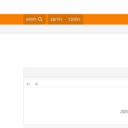
התחבר
הירשם
חיפוש
#1
רכה.