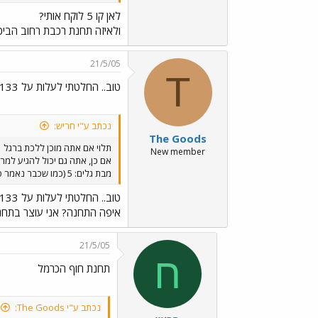
לאן קו 5 לוקח אותי?
ולאיזה תחנת רכבת רחוב הביכ
21/5/05
T
טוב.. החלטתי לעלות על 133 ../images/Emo3.gif...אבל
נכתב ע"י חריש:
The Goods
תלוי אם אתה מוכן ללכת ברגל
New member
מבת גלים: 5 (כמו שכבר נאמר פה) וגם 37 לפי דעתי 133 עדיף.
טוב.. החלטתי לעלות על 133
איפה התחנה? אני עוצר בתחנת
21/5/05
ח
תחנת חוף הכרמל
נכתב ע"י The Goods: