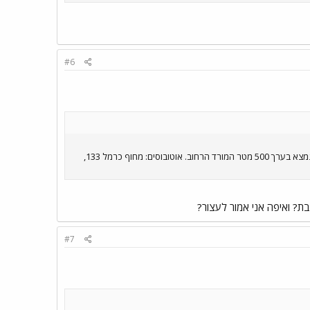
#6
אם כן, אתה גם יכול להגיע למרכז הכרמל - אודיטוריום. מול הכניסה לחניון האודיטוריום מתחיל רחוב הביכורים. עירוני ה' נמצא בערך 500 מטר המורד הרחוב. אוטובוסים: מחוף כרמל 133,
ת? ואיפה אני אמור לעצור?
#7