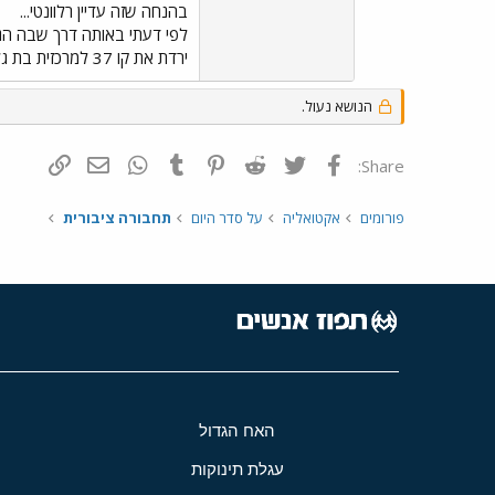
בהנחה שזה עדיין רלוונטי...
ירדת את קו 37 למרכזית בת גלים - תחנת רכבת בת גלים.
הנושא נעול.
פייסבוק
Twitter
Reddit
Pinterest
Tumblr
WhatsApp
דואר אלקטרונ
הוסף קי
Share:
פורומים
אקטואליה
על סדר היום
תחבורה ציבורית
האח הגדול
עגלת תינוקות