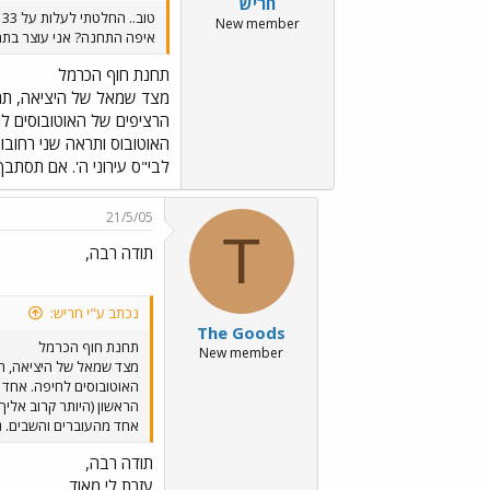
חריש
טוב.. החלטתי לעלות על 133
New member
איפה התחנה? אני עוצר בתח
תחנת חוף הכרמל
מצד שמאל של היציאה, תרא
לבי"ס עירוני ה'. אם תסתב
21/5/05
T
תודה רבה,
נכתב ע"י חריש:
The Goods
תחנת חוף הכרמל
New member
מצד שמאל של היציאה, תר
אחד מהעוברים והשבים. נ
תודה רבה,
עזרת לי מאוד