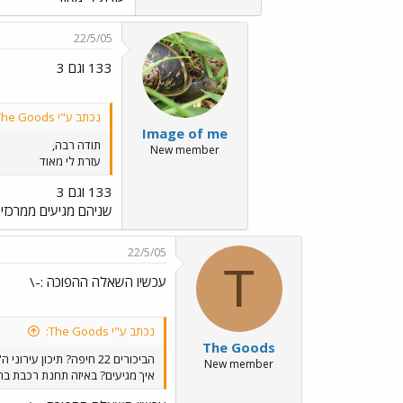
22/5/05
133 וגם 3
נכתב ע"י The Goods:
Image of me
תודה רבה,
New member
עזרת לי מאוד
133 וגם 3
שניהם מגיעים ממרכזי
22/5/05
T
עכשיו השאלה ההפוכה :-\
נכתב ע"י The Goods:
The Goods
הביכורים 22 חיפה? תיכון עירוני ה'?
New member
איך מגיעים? באיזה תחנת רכבת בח