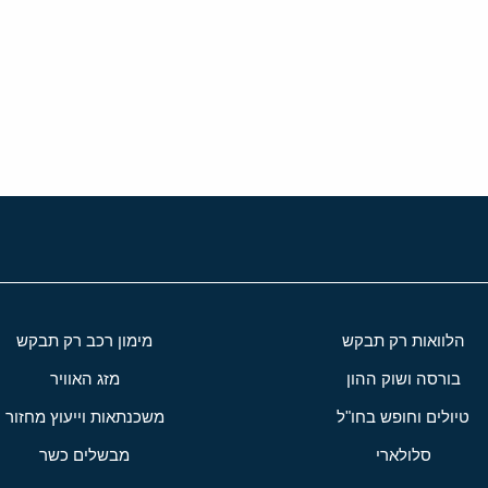
י
שור
הלוואות רק תבקש
מימון רכב רק תבקש
בורסה ושוק ההון
מזג האוויר
טיולים וחופש בחו"ל
משכנתאות וייעוץ מחזור
סלולארי
מבשלים כשר