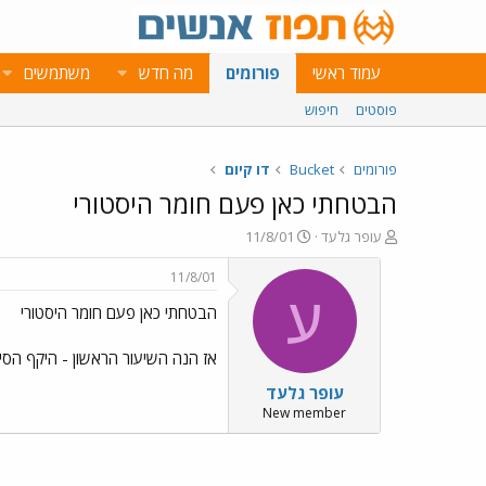
עמוד ראשי
פורומים
מה חדש
משתמשים
פוסטים
חיפוש
פורומים
Bucket
דו קיום
הבטחתי כאן פעם חומר היסטורי
פ
פ
עופר גלעד
11/8/01
ו
ו
ת
ר
11/8/01
ח
ס
ע
הבטחתי כאן פעם חומר היסטורי
ה
ם
נ
ב
ו
ת
אז הנה השיעור הראשון - היקף הסי
ש
א
עופר גלעד
א
ר
י
New member
ך