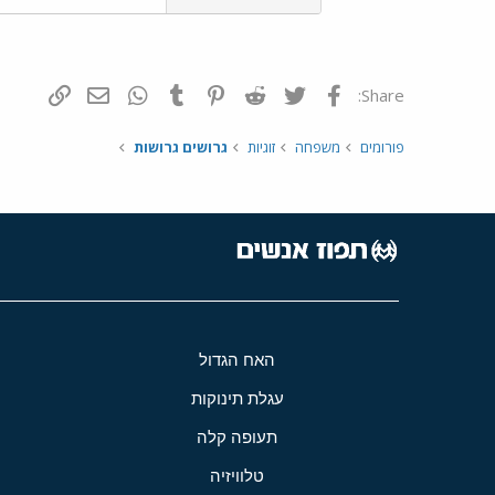
פייסבוק
Twitter
Reddit
Pinterest
Tumblr
WhatsApp
דואר אלקטרונ
הוסף קי
Share:
פורומים
משפחה
זוגיות
גרושים גרושות
האח הגדול
עגלת תינוקות
תעופה קלה
טלוויזיה