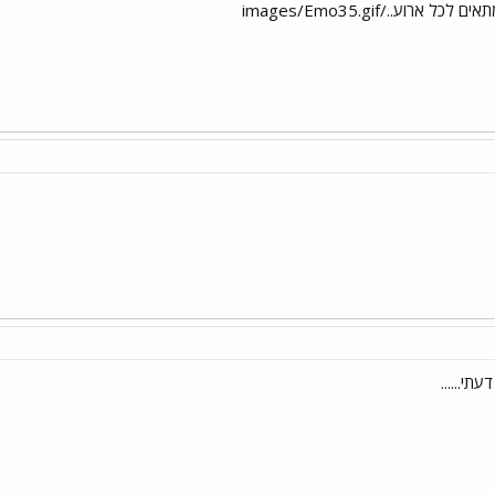
תי......