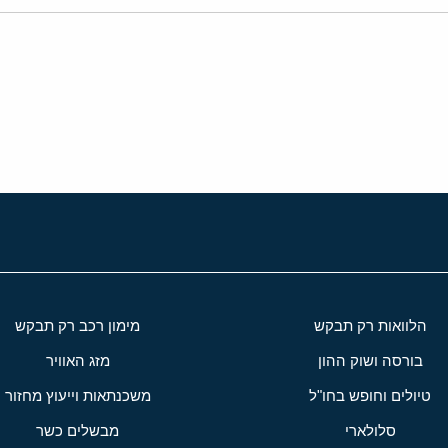
י
שור
הלוואות רק תבקש
מימון רכב רק תבקש
בורסה ושוק ההון
מזג האוויר
טיולים וחופש בחו"ל
משכנתאות וייעוץ מחזור
סלולארי
מבשלים כשר