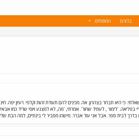
בלוגים
המומחים
תי. כי היא תבחר בצהרון. אה. מכינים להם תעודת זהות וקלפי. רעיון יפה. חינוכ
 בפליאה. ´לימור , לעתיד שחור´. אמרתי, ´מה, לא למצנע ויוסי שריד כמו אבא? 
ו בדרך לבית ספר. אבל אני עוד אברר. מישהו מסביר לי בינתיים, למה הבת שלי