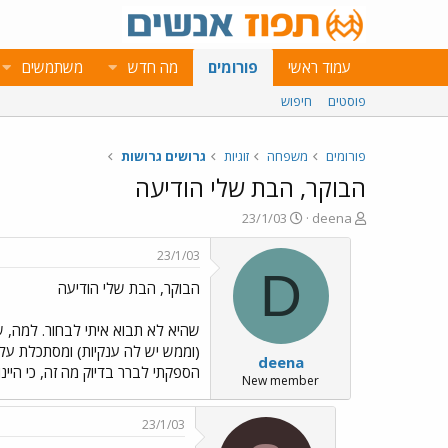
עמוד ראשי
פורומים
מה חדש
משתמשים
פוסטים
חיפוש
פורומים
משפחה
זוגיות
גרושים גרושות
הבוקר, הבת שלי הודיעה
פ
פ
23/1/03
deena
ו
ו
ת
ר
23/1/03
ח
ס
D
הבוקר, הבת שלי הודיעה
ה
ם
נ
ב
ו
ת
שהיא לא תבוא איתי לבחור. למה, שאל
ש
א
(וממש יש לה ענקיות) ומסתכלת עליי
deena
א
ר
הספקתי לברר בדיוק מה זה, כי היינ
י
New member
ך
23/1/03