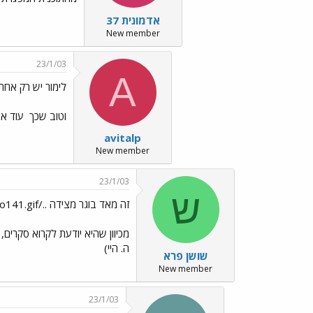
אדמונית 37
New member
23/1/03
A
לימור יש רק אחת.
וטוב שכך
עוד אח
avitalp
New member
23/1/03
ש
זה מאד בוגר מצידה ../images/Emo141.gif
מכיוון שהיא יודעת לקרוא סקרים,
ה. היי)
שושן פרא
New member
23/1/03