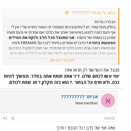
נכתב ע"י אביתר 777777777:
הבהרה גורפת
בחלק מהודעותיי, יש לעיתים ציניות מוגזמת ! זה האופי החרא שלי ! אין לי
אף פעם כוונה לפגוע באיש ואני אוהב את כולם ! אם אמרתי אי-פעם משהו
שפגע ברגשותיו של מישהו -
אני מתנצל מכל הלב ולוקח את המילים
הפוגעות בחזרה !
הדברים אמורים במיוחד לגביו של FIREMAN ודומיו.
אם מישהו רואה עצמו נפגע מדברים שכתבתי, אני מוכן להתנצל בפניו גם
באופן פומבי וגם באופן אישי בטלפון: 02-5817977 או 050-717377 !!! אז
סוף-סוף כתבתי הודעה לא בציניות ! וחוץ מזה: (ועכשיו זה בציניות) חן יקבל
לחץ כדי להרחיב...
ממני מחר מכות ! אני רואה אותו ואני ארביץ לו כמו תמיד אך תעשו לי טובה:
אל תלשינו לו שאני מחכה לו מחר בארכיון עם "נבוט" עשוי מ... צילום
מנצל את השרשור רק תראו איזה
שהכנתי לו במיוחד !
אני מאחל לכולם חג שמח עם הרבה טיולים
יופי עשו לכתם שלנו. ד'ר אתה תותח אתה בסדר. תמשיך להיות
בטבע ואשמח לענות על שאלות וכדומה לאחר החג ! גם אני הולך
ככה. ולא חרם על הבחור .? הוא כזה מקלון.? חג שמח לכולם.
קצת לנוח ואשתדל לתת לכל אחד את התשובה המקצועית שהוא
מבקש ! אם אני לא במחשב באותו רגע, אני בטוח שהאיש שמחר
יקבל ממני זבטות, ישמח לענות לכם למרות שבאמת אני יודע
אביתר 777777777
א
שהוא נורא עסוק !
שלכם, אביתר.
New member
#3
6/6/03
איזה יופי של כלב ! כל הכבוד ! ודרך