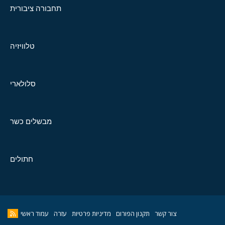
תחבורה ציבורית
טלוויזיה
סלולארי
מבשלים כשר
חתולים
צור קשר
תקנון הפורום
מדיניות פרטיות
עזרה
עמוד ראשי