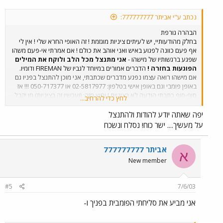
נכתב ע"י אביתר 777777777:
הבהרה גורפת
בחלק מהודעותיי, יש לעיתים ציניות מוגזמת ! זה האופי החרא שלי ! אין לי
אף פעם כוונה לפגוע באיש ואני אוהב את כולם ! אם אמרתי אי-פעם משהו
שפגע ברגשותיו של מישהו -
אני מתנצל מכל הלב ולוקח את המילים
הפוגעות בחזרה !
הדברים אמורים במיוחד לגביו של FIREMAN ודומיו.
אם מישהו רואה עצמו נפגע מדברים שכתבתי, אני מוכן להתנצל בפניו גם
באופן פומבי וגם באופן אישי בטלפון: 02-5817977 או 050-717377 !!! אז
סוף-סוף כתבתי הודעה לא בציניות ! וחוץ מזה: (ועכשיו זה בציניות) חן יקבל
לחץ כדי להרחיב...
ממני מחר מכות ! אני רואה אותו ואני ארביץ לו כמו תמיד אך תעשו לי טובה:
אל תלשינו לו שאני מחכה לו מחר בארכיון עם "נבוט" עשוי מ... צילום
יפה שאתה יודע להודות ולהתנצל
שהכנתי לו במיוחד !
אני מאחל לכולם חג שמח עם הרבה טיולים
על מעשיך.... ישר כוח! נסלח ונשכח
בטבע ואשמח לענות על שאלות וכדומה לאחר החג ! גם אני הולך
קצת לנוח ואשתדל לתת לכל אחד את התשובה המקצועית שהוא
מבקש ! אם אני לא במחשב באותו רגע, אני בטוח שהאיש שמחר
אביתר 777777777
א
יקבל ממני זבטות, ישמח לענות לכם למרות שבאמת אני יודע
New member
שהוא נורא עסוק !
שלכם, אביתר.
#5
7/6/03
אני מביע את סליחתי הפומבית בפניך ו-