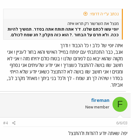
נכתב ע"י ה דרומי:
מנצל את השרשור רק תראו איזה
יופי עשו לכתם שלנו. ד'ר אתה תותח אתה בסדר. תמשיך להיות
ככה. ולא חרם על הבחור .? הוא כזה מקלון.? חג שמח לכולם.
איזה יופי של כלב ! כל הכבוד ! ודרך
אגב, כבר התכתבתי עם יפתח במייל האישי והוא בחור לעניין ! אני
מקווה שהוא יבוא גם לפורום שלנו ! בטוח כולם ירויחו מזה ! אני לא
חושב שזו בושה להתנצל כשצריך ! אני יודע שלעיתים אני נסחף
ומגזים ! אני חושב שזו בושה לא להתנצל כשאני יודע שלא הייתי
בסדר ! שיהיה לך חג שמח - לך ולכל בני ביתך ! מאחל מקרב לב,
אביתר.
fireman
F
New member
#4
6/6/03
יפה שאתה יודע להודות ולהתנצל