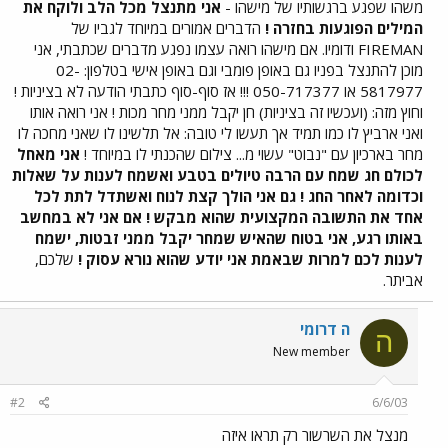
משהו שפגע ברגשותיו של מישהו -
אני מתנצל מכל הלב ולוקח את
המילים הפוגעות בחזרה !
הדברים אמורים במיוחד לגביו של
FIREMAN ודומיו. אם מישהו רואה עצמו נפגע מדברים שכתבתי, אני
מוכן להתנצל בפניו גם באופן פומבי וגם באופן אישי בטלפון: 02-
5817977 או 050-717377 !!! אז סוף-סוף כתבתי הודעה לא בציניות !
וחוץ מזה: (ועכשיו זה בציניות) חן יקבל ממני מחר מכות ! אני רואה אותו
ואני ארביץ לו כמו תמיד אך תעשו לי טובה: אל תלשינו לו שאני מחכה לו
מחר בארכיון עם "נבוט" עשוי מ... צילום שהכנתי לו במיוחד !
אני מאחל
לכולם חג שמח עם הרבה טיולים בטבע ואשמח לענות על שאלות
וכדומה לאחר החג ! גם אני הולך קצת לנוח ואשתדל לתת לכל
אחד את התשובה המקצועית שהוא מבקש ! אם אני לא במחשב
באותו רגע, אני בטוח שהאיש שמחר יקבל ממני זבטות, ישמח
לענות לכם למרות שבאמת אני יודע שהוא נורא עסוק !
שלכם,
אביתר.
ה דרומי
ה
New member
#2
6/6/03
מנצל את השרשור רק תראו איזה