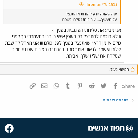
נכתב ע"י fireman:
יפה שאתה יודע להודות ולהתנצל
על מעשיך.... ישר כוח! נסלח ונשכח
אני מביע את סליחתי הפומבית בפניך ו-
זו לא חוכמה להתנצל רק באופן אישי כי הרי התעמרתי בך לפני
כולם אז מן הראוי שאתנצל בפניך לפני כולם !!! אני מאחל לך שבת
שלום ואשמח לראות אותך כותב בהרחבה בפורום שלנו !! תודה
שסלחת אח שלי ! שלך, אביתר.
הנושא נעול.
פייסבוק
Twitter
Reddit
Pinterest
Tumblr
WhatsApp
דואר אלקטרוני
הוסף קישור
Share:
תחבורה ציבורית