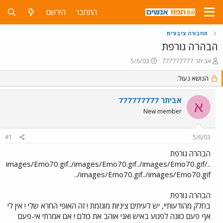
התחבר
הירשם
תחבורה ציבורית
הבהרה גורפת
פ
פ
אביתר 777777777
5/6/03
ו
ו
ת
הנושא נעול.
ר
ח
ס
ה
ם
אביתר 777777777
א
נ
ב
New member
ו
ת
ש
א
א
ר
#1
5/6/03
י
ך
הבהרה גורפת
../images/Emo70.gif../images/Emo70.gif../images/Emo70.gif
../images/Emo70.gif../images/Emo70.gif
הבהרה גורפת
בחלק מהודעותיי, יש לעיתים ציניות מוגזמת ! זה האופי החרא שלי ! אין לי
אף פעם כוונה לפגוע באיש ואני אוהב את כולם ! אם אמרתי אי-פעם