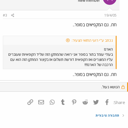
New member
#3
19/4/05
חח.. גם המקפיאים בסופר..
נכתב ע"י רועי החזאי הצעיר:
הארגז
בעודי עומד בתור בסופר אני רואה שהמתקן הזה שליד הקופאיות שעוברים
עליו המוצרים ואז הקופאית דורשת תשלום אז בקיצור המתקן הזה הוא עם
הרכבה של הארגז!!!
חח.. גם המקפיאים בסופר..
הנושא נעול.
פייסבוק
Twitter
Reddit
Pinterest
Tumblr
WhatsApp
דואר אלקטרוני
הוסף קישור
Share:
תחבורה ציבורית