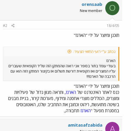
orensaab
O
New member
#2
18/4/05
תוכנן ומיוצר על ידי "הארגז"
נכתב ע"י רועי החזאי הצעיר:
הארגז
בעודי עומד בתור בסופר אני רואה שהמתקן הזה שליד הקופאיות שעוברים
עליו המוצרים ואז הקופאית דורשת תשלום אז בקיצור המתקן הזה הוא עם
הרכבה של הארגז!!!
תוכנן ומיוצר על ידי "הארגז"
כנס לאתר האינטרנט של
הארגז
, ותראה מגוון גדול של פעילויות
ומוצרים, הכוללים מוצרי אחסנה ומידוף, מערכות קירור, בניית מבנים
בשיטה מתועשת, ריהוט וכמובן את התחביב שלנו, האוטובוסים
במסגרת מפעל "
הארגז
תחבורה,.
amitasafzabida
A