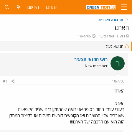
התחבר
הירשם
תחבורה ציבורית
הארגז
פ
פ
רועי החזאי הצעיר
18/4/05
ו
ו
ת
הנושא נעול.
ר
ח
ס
ה
ם
רועי החזאי הצעיר
ר
נ
ב
New member
ו
ת
ש
א
א
ר
#1
18/4/05
י
ך
הארגז
הארגז
בעודי עומד בתור בסופר אני רואה שהמתקן הזה שליד הקופאיות
שעוברים עליו המוצרים ואז הקופאית דורשת תשלום אז בקיצור המתקן
הזה הוא עם הרכבה של הארגז!!!