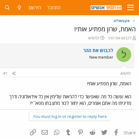
התחבר
הירשם
אקטואליה
האמת, שרון מפתיע אותי!
פ
פ
לכבוש את ההר
4/6/01
ו
ו
ת
ר
לכבוש את ההר
ל
ח
ס
New member
ה
ם
נ
ב
ו
ת
#1
4/6/01
ש
א
א
ר
האמת, שרון מפתיע אותי!
י
ך
הוא עושה כל מה שאפשר כדי להראות שלימין אין כל אידאולוגיה ודרך
מדינית! מה אתם אומרים, הוא יחזור לכור מחצבתו מפא``י?
You must log in or register to reply here.
פייסבוק
Twitter
Reddit
Pinterest
Tumblr
WhatsApp
דואר אלקטרוני
הוסף קישור
Share: