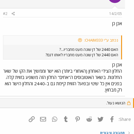
#2
14/2/05
אכן כן
נכתב ע"י CHAIM333:
האם 2440 של דן שונה מעט מחבריו...?
האם 2440 של דן שונה מעט מחבריו לאותו דגם?
אכן כן
החלון הצידי האחרון (האחורי ביותר) הוא ישר וממשיך את הקו של שאר
החלונות. בשאר האוטובוסים ה"אחים" החלון הזה משופע בזווית קלה.
בפנים אין כל שינוי ובפועל הזווית קיימת גם ב-2440 והחלון הישר הוא
רק מבחוץ.
הנושא נעול.
פייסבוק
Twitter
Reddit
Pinterest
Tumblr
WhatsApp
דואר אלקטרוני
הוסף קישור
Share:
תחבורה ציבורית