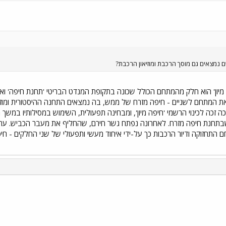
 נמצאים גם מוסך הרכבת ומוזיאון הרכבת?
מיון' הוא חלק מהמתחם הכולל שכונה בתקופת המנדט הבריטי 'תחנת חיפה' ו
את המתחם לשניים - חיפה מזרח של ממש, בה נמצאים התחנה ההיסטורית ומוזי
כה זכה לכינוי הרשמי 'חיפה מיון', ומבחינה תפעולית, השימוש במסילותיו במש
בתחנת חיפה מזרח. לאחרונה נפתח גשר חירם, שהחליף את מעבר הכביש. עת
 התחזוקה ודיור הרכבות כך על-ידי איחוד מעשי ותפעולי של שני החלקים - חי
י
שור