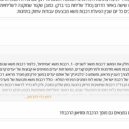
 שישה באיזור הדרום (כולל שליחות בני ברק). כמובן שקטר שמוקצה לשליחוי
בים כל יום שבין הפעלת רכבות משא מבצעים עבודות עיתוק בתחנות.
בשביל לענות עלשאלתך, עלי לחלק את המושג 'רכבות משא' לשניים - 1. רכבות מ
ות - אלו הן רכבות משא מזדמנות ולמרחקים קצרים, המשרתות יעדים מסוימים או קבוצות של יעדים
צורך העניין מראש, ומשמש כ-'כלבויניק' של אותם יעדים במשך פרק זמן מוגדר מראש. רכ
של רכבת ישראל, שהוא לוח הזמנים הפנימי המלא - כולל רכבות משא ותנועות של מערכי ק
ן בד"כ רכבות שחשיבות הדיוק בהגעה בזמן שלהן נמוכה, ולכן לא נדיר לראות רכבות כאל
מופיעות בלוח הזמנים התפעולי עצמו, גם כאשר השליחות משתמשת בקטע מהקו הראשי. מ
לחץ כדי להרחיב...
 ולתחנת חיפה מיון. אין זה אומר שתראו את הקטר מתרוצץ כל היום, אולם תמיד יהיה קט
ליות ושני לטיפול ברכבות מחצבים. שליחות שונה למדי היא שליחות 'דגון' בחיפה, שמוגדרת כ
ת השליחות הזאת תראו מתרוצצת די הרבה בתחנת חיפה מרכז הסמוכה לממגורות 'דגון' וגם גורר
נמצאים גם מוסך הרכבת ומוזיאון הרכבת?
יחויות השונות, מתוכם שישה באיזור הדרום (כולל שליחות בני ברק). כמובן שקטר שמוקצה לשל
רבים כל יום שבין הפעלת רכבות משא מבצעים עבודות עיתוק בתחנות.