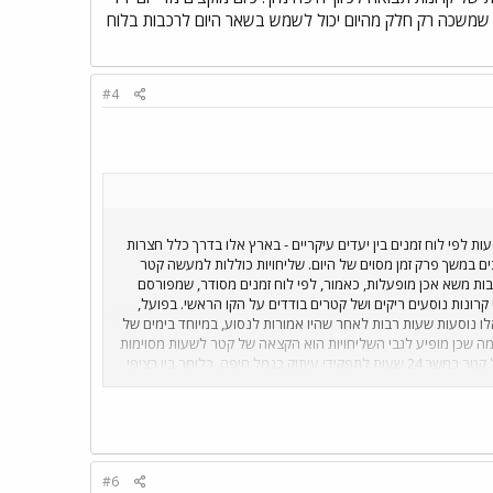
ות שמשכה רק חלק מהיום יכול לשמש בשאר היום לרכבות בלוח
#4
שא 'אמיתיות', כלומר רכבות משא שנוסעות לפי לוח זמנים בין יעדים עיקריים - בארץ אלו בדרך כלל חצרות
 קרובים במשך פרק זמן מסוים של היום. שליחויות כוללות למעשה קטר
בות משא אכן מופעלות, כאמור, לפי לוח זמנים מסודר, שמפורסם
רונות נוסעים ריקים ושל קטרים בודדים על הקו הראשי. בפועל,
ו נוסעות שעות רבות לאחר שהיו אמורות לנסוע, במיוחד בימים של
ה שכן מופיע לגבי השליחויות הוא הקצאה של קטר לשעות מסוימות
בסידור הקטרים, שהוא נספח המצורף ללוח הזנים התפעולי. כך לדוגמא, בלוח הזמנים התפעולי הנוכחי מוקצה מדי יום חול קטר במשך 24 שעות לתפקידי עיתוק בנמל חיפה, כלומר בין רציפי
ר מוכן לפעולה בתפקיד זה. לנמל אשדוד, לעומת זאת, מוקצים מדי
יום 'שליחויות דגון ושליחויות באיזור חיפה' וקיימת מדי יום מהשעה
ת רכבות ארוכות של קרונות תבואה לכיוון 'חיפה מיון'. כיום מוקצים
יחויות שמשכה רק חלק מהיום יכול לשמש בשאר היום לרכבות בלוח
#6