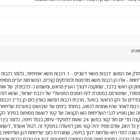
מנים
בשביל לענות עלשאלתך, עלי לחלק את המושג 'רכבות משא' לשניים -
כלל חצרות מיון כיום. 2. שליחויות - אלו הן רכבות משא מזדמנות ולמרחקים קצרים, המשרתות י
וק/קו ראשי בלבד, שמוקצה לצורך העניין מראש, ומשמש כ-'כלבויניק' של או
 מסודר, שמפורסם במסגרת 'לוח הזמנים התפעולי' של רכבת ישראל, שהוא לוח 
 בודדים על הקו הראשי. בפועל, מרבית רכבות המשא בארץ כיום הן בד"כ רכבות 
רבות לאחר שהיו אמורות לנסוע, במיוחד בימים של שיבושים במערכת שליחויות
כן מופיע לגבי השליחויות הוא הקצאה של קטר לשעות מסוימות בסידור הקטר
בלוח הזמנים התפעולי הנוכחי מוקצה מדי יום חול קטר במשך 24 שעות לתפקי
כל היום, אולם תמיד יהיה קטר מוכן לפעולה בתפקיד זה. לנמל אשדוד, לעומת ז