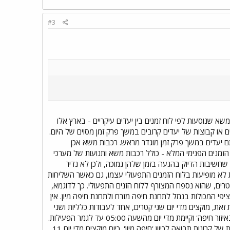
#3
 1. רכבות משא 'אמיתיות', כלומר רכבות משא שנוסעות לפי לוח זמנים בין יעדים עיקריים - בארץ אלו
עדים מסוימים או קבוצות של יעדים קרובים במשך פרק זמן מסוים של היום.
תם יעדים במשך פרק זמן מוגדר מראש. רכבות משא אכן
הזמנים הפנימי המלא - כולל רכבות משא ותנועות של מערכי
שחשיבות הדיוק בהגעה בזמן שלהן נמוכה, ולכן לא נדיר
 לא מופיעות בלוח הזמנים התפעולי עצמו, גם כאשר השליחות
ים, שהוא נספח המצורף ללוח הזנים התפעולי. כך לדוגמא,
די עיתוק בנמל חיפה, כלומר בין רציפי המכולות בנמל לתחנת חיפה מזרח ולתחנת חיפה מיון. אין
את, מוקצים מדי יום שני קטרים, אחד לעבודות כלליות ושני
לטיפול ברכבות מחצבים. שליחות שונה למדי היא שליחות 'דגון' בחיפה, שמוגדרת כיום 'שליחויות דגון ושליחויות באיזור חיפה' וקיימת מדי יום מהשעה 05:00 עד לגמר הפעילות.
את השליחות הזאת תראו מתרוצצת די הרבה בתחנת חיפה מרכז הסמוכה לממגורות 'דגון' וגם גוררת רכבות ארוכות של קרונות תבואה לכיוון 'חיפה מיון'. כיום מוקצים מדי יום 11