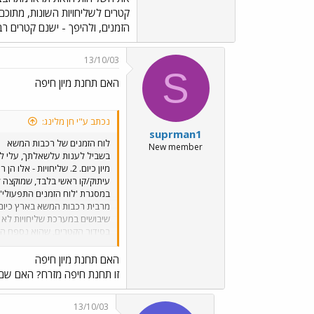
קטרים לשליחויות השונות, מתוכם
הזמנים, ולהיפך - ישנם קטרים ר
13/10/03
S
האם תחנת מיון חיפה
נכתב ע"י חן מלינג:
suprman1
לוח הזמנים של רכבות המשא
New member
מיון כיום. 2. שליחוי
עיתוק/קו ראשי בלבד, שמוקצה ל
במסגרת 'לוח הזמנים התפעולי' 
מרבית רכבות המשא בארץ כיום ה
שיבושים במערכת שליחויות לא 
המכולות בנמל לתחנת חיפה מזרח
יום שני קטרים, אחד לעבודות כל
האם תחנת מיון חיפה
05:00 עד לגמר הפעילות. א
זו תחנת חיפה מזרח? האם שם 
מדי יום 11 קטרים לשל
הזמנים, ולהיפך - ישנם קטרים 
13/10/03