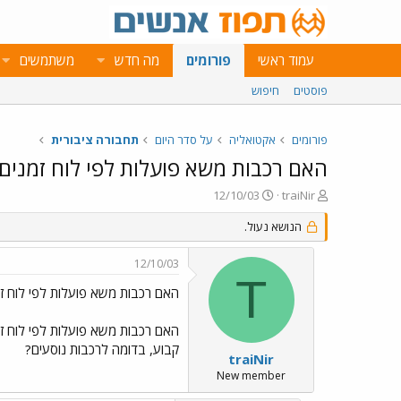
עמוד ראשי
פורומים
מה חדש
משתמשים
פוסטים
חיפוש
פורומים
אקטואליה
על סדר היום
תחבורה ציבורית
האם רכבות משא פועלות לפי לוח זמנים
פ
פ
12/10/03
traiNir
ו
ו
ת
ר
הנושא נעול.
ח
ס
ה
ם
12/10/03
נ
ב
T
ו
ת
האם רכבות משא פועלות לפי לוח ז
ש
א
א
ר
האם רכבות משא פועלות לפי לוח ז
י
קבוע, בדומה לרכבות נוסעים?
ך
traiNir
New member