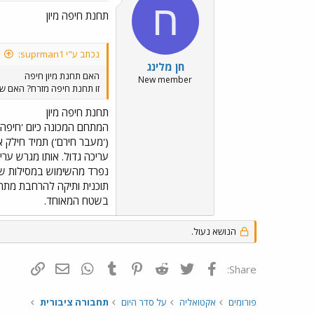
ח
תחנת חיפה מיון
נכתב ע"י suprman1:
חן מלינג
האם תחנת מיון חיפה
New member
זו תחנת חיפה מזרח? האם שם
תחנת חיפה מיון
המתחם המכונה כיום 'חיפה 
('מעבר חירם') תמיד חילק 
עריכה גדול. אותו מגרש ערי
נפרד מהשימוש במסילות ש
תוכנית ותיקה להרחבת מתחם
בשטח המאוחד.
הנושא נעול.
פייסבוק
Twitter
Reddit
Pinterest
Tumblr
WhatsApp
דואר אלקטרונ
הוסף קי
Share:
פורומים
אקטואליה
על סדר היום
תחבורה ציבורית