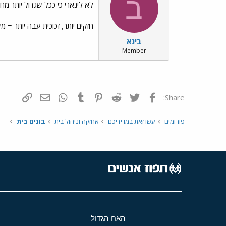
ב
לא לינארי כי ככל שגדול יותר מחי
חזקים יותר, זכוכית עבה יותר = מ
בינא
Member
פייסבוק
Twitter
Reddit
Pinterest
Tumblr
WhatsApp
דואר אלקטרונ
הוסף קי
Share:
פורומים
עשו זאת במו ידיכם
אחזקה וניהול בית
בונים בית
האח הגדול