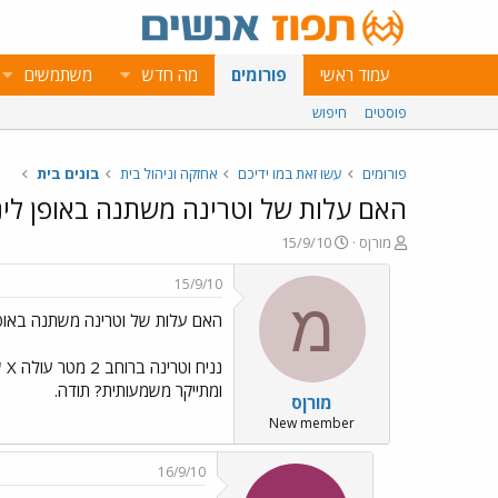
עמוד ראשי
פורומים
מה חדש
משתמשים
פוסטים
חיפוש
פורומים
עשו זאת במו ידיכם
אחזקה וניהול בית
בונים בית
האם עלות של וטרינה משתנה באופן לינ
פ
פ
מורןס
15/9/10
ו
ו
ת
ר
15/9/10
ח
ס
מ
האם עלות של וטרינה משתנה באופן
ה
ם
נ
ב
ו
ת
ש
א
ומתייקר משמעותית? תודה.
מורןס
א
ר
י
New member
ך
16/9/10