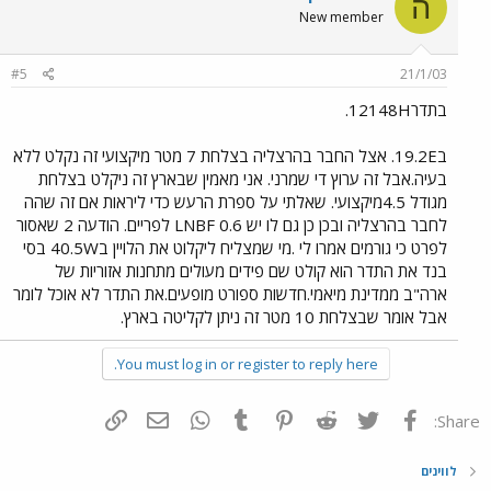
ה
New member
#5
21/1/03
בתדר12148H.
ב19.2E. אצל החבר בהרצליה בצלחת 7 מטר מיקצועי זה נקלט ללא
בעיה.אבל זה ערוץ די שמרני. אני מאמין שבארץ זה ניקלט בצלחת
מגודל 4.5מיקצועי. שאלתי על ספרת הרעש כדי ליראות אם זה שהה
לחבר בהרצליה ובכן כן גם לו יש LNBF 0.6 לפריים. הודעה 2 שאסור
לפרט כי גורמים אמרו לי .מי שמצליח ליקלוט את הלויין ב40.5W בסי
בנד את התדר הוא קולט שם פידים מעולים מתחנות אזוריות של
ארה"ב ממדינת מיאמי.חדשות ספורט מופעים.את התדר לא אוכל לומר
אבל אומר שבצלחת 10 מטר זה ניתן לקליטה בארץ.
You must log in or register to reply here.
פייסבוק
Twitter
Reddit
Pinterest
Tumblr
WhatsApp
דואר אלקטרוני
הוסף קישור
Share:
לווינים