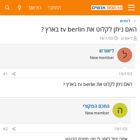
התחבר
הירשם
לווינים
האם ניתן לקלוט את tv berlin בארץ ?
פ
פ
ליאורש
19/1/03
ו
ו
ת
ר
ליאורש
ל
ח
ס
New member
ה
ם
נ
ב
ו
ת
#1
19/1/03
ש
א
א
ר
האם ניתן לקלוט את tv berlin בארץ ?
י
ך
החכם המקורי
ה
New member
#2
19/1/03
אתה יכול לומר לי מה ספרת הרעש